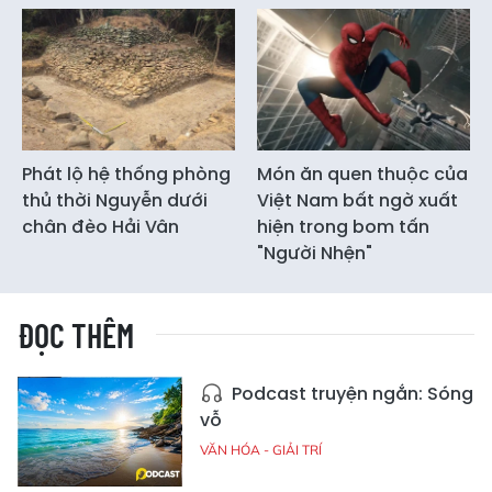
Phát lộ hệ thống phòng
Món ăn quen thuộc của
thủ thời Nguyễn dưới
Việt Nam bất ngờ xuất
chân đèo Hải Vân
hiện trong bom tấn
"Người Nhện"
ĐỌC THÊM
Podcast truyện ngắn: Sóng
vỗ
VĂN HÓA - GIẢI TRÍ