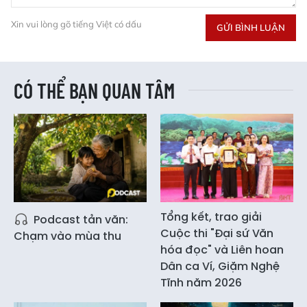
Xin vui lòng gõ tiếng Việt có dấu
GỬI BÌNH LUẬN
CÓ THỂ BẠN QUAN TÂM
Tổng kết, trao giải
Podcast tản văn:
Cuộc thi "Đại sứ Văn
Chạm vào mùa thu
hóa đọc" và Liên hoan
Dân ca Ví, Giặm Nghệ
Tĩnh năm 2026