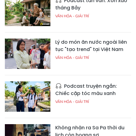
Podcast tản văn: Xôn xao
tháng Bảy
VĂN HÓA - GIẢI TRÍ
Lý do món ăn nước ngoài liên
tục "tạo trend" tại Việt Nam
VĂN HÓA - GIẢI TRÍ
Podcast truyện ngắn:
Chiếc cặp tóc màu xanh
VĂN HÓA - GIẢI TRÍ
Không nhận ra Sa Pa thời du
lịch còn hoang sơ