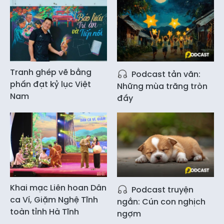
Tranh ghép vẽ bằng
Podcast tản văn:
phấn đạt kỷ lục Việt
Những mùa trăng tròn
Nam
đầy
Khai mạc Liên hoan Dân
Podcast truyện
ca Ví, Giặm Nghệ Tĩnh
ngắn: Cún con nghịch
toàn tỉnh Hà Tĩnh
ngợm