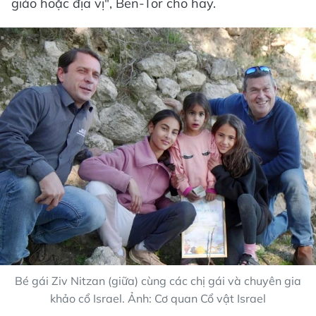
giáo hoặc địa vị", Ben-Tor cho hay.
Bé gái Ziv Nitzan (giữa) cùng các chị gái và chuyên gia
khảo cổ Israel. Ảnh: Cơ quan Cổ vật Israel