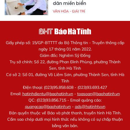
dân miền biển
VĂN HÓA - GIẢI TRÍ
Giấy phép số: 15/GP-BTTTT do Bộ Thông tin - Truyền thông cấp
ngày 17 tháng 01 năm 2022.
Giám đốc: Nghiêm Sỹ Đống
Trụ sở chính: Số 22, đường Phan Đình Phùng, phường Thành
Sen, tỉnh Hà Tĩnh
Cơ sở 2: Số 01, đường Võ Liêm Sơn, phường Thành Sen, tỉnh Hà
Tĩnh
Điện thoại: (023)95.858.608 - (023)93.693.427
Email:
hatinhdientu@baohatinh.vn
-
toasoan@baohatinh.vn
QC: (023)93.856.715 - Email quảng cáo:
quangcao@baohatinh.vn
-
ads@hatinhtv.vn
Bản quyền thuộc về Báo và phát thanh, truyền hình Hà Tĩnh.
Cấm sao chép dưới mọi hình thức nếu không có sự chấp thuận
bằng văn bản.