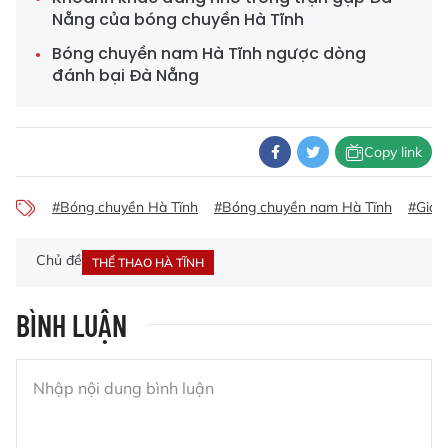
Nẵng của bóng chuyền Hà Tĩnh
Bóng chuyền nam Hà Tĩnh ngược dòng
đánh bại Đà Nẵng
Copy link
#Bóng chuyền Hà Tĩnh
#Bóng chuyền nam Hà Tĩnh
#Giải
Chủ đề
THỂ THAO HÀ TĨNH
BÌNH LUẬN