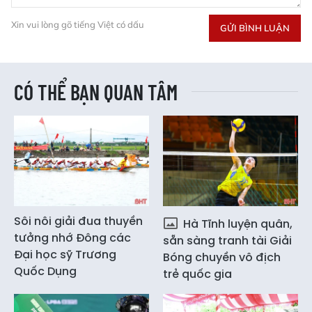
Xin vui lòng gõ tiếng Việt có dấu
GỬI BÌNH LUẬN
CÓ THỂ BẠN QUAN TÂM
Sôi nôi giải đua thuyền
Hà Tĩnh luyện quân,
tưởng nhớ Đông các
sẵn sàng tranh tài Giải
Đại học sỹ Trương
Bóng chuyền vô địch
Quốc Dụng
trẻ quốc gia