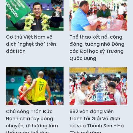
Cơ thủ Việt Nam vô
Thể thao kết nối cộng
địch "nghẹt thở" trên
đồng, tưởng nhớ Đông
đất Hàn
các Đại học sỹ Trương
Quốc Dụng
Chủ công Trần Đức
662 vận động viên
Hạnh chia tay bóng
tranh tài Giải Vô địch
chuyền, rẽ hướng làm
cờ vua Thành Sen - Hà
thầy giáo thể dục
Tĩnh mở rộng