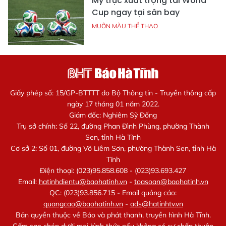
Mỹ trục xuất trọng tài World
Cup ngay tại sân bay
MUÔN MÀU THỂ THAO
Giấy phép số: 15/GP-BTTTT do Bộ Thông tin - Truyền thông cấp
ngày 17 tháng 01 năm 2022.
Giám đốc: Nghiêm Sỹ Đống
Trụ sở chính: Số 22, đường Phan Đình Phùng, phường Thành
Sen, tỉnh Hà Tĩnh
Cơ sở 2: Số 01, đường Võ Liêm Sơn, phường Thành Sen, tỉnh Hà
Tĩnh
Điện thoại: (023)95.858.608 - (023)93.693.427
Email:
hatinhdientu@baohatinh.vn
-
toasoan@baohatinh.vn
QC: (023)93.856.715 - Email quảng cáo:
quangcao@baohatinh.vn
-
ads@hatinhtv.vn
Bản quyền thuộc về Báo và phát thanh, truyền hình Hà Tĩnh.
Cấm sao chép dưới mọi hình thức nếu không có sự chấp thuận