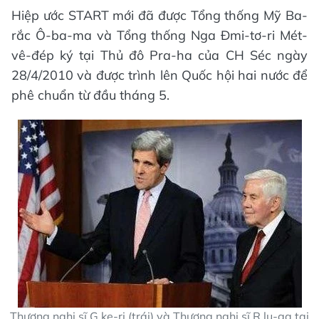
Hiệp ước START mới đã được Tổng thống Mỹ Ba-
rắc Ô-ba-ma và Tổng thống Nga Ðmi-tơ-ri Mét-
vê-đép ký tại Thủ đô Pra-ha của CH Séc ngày
28/4/2010 và được trình lên Quốc hội hai nước để
phê chuẩn từ đầu tháng 5.
Thượng nghị sĩ G.ke-ri (trái) và Thượng nghị sĩ R.lu-ga tại