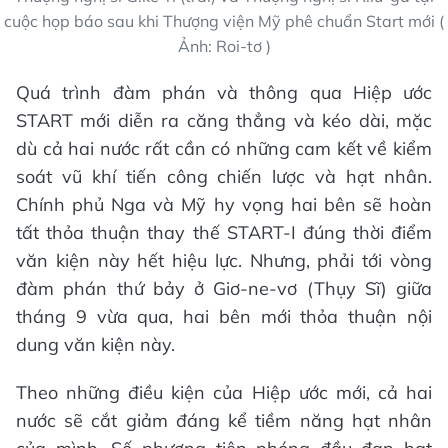
cuộc họp báo sau khi Thượng viện Mỹ phê chuẩn Start mới (
Ảnh: Roi-tơ )
Quá trình đàm phán và thông qua Hiệp ước
START mới diễn ra căng thẳng và kéo dài, mặc
dù cả hai nước rất cần có những cam kết về kiểm
soát vũ khí tiến công chiến lược và hạt nhân.
Chính phủ Nga và Mỹ hy vọng hai bên sẽ hoàn
tất thỏa thuận thay thế START-I đúng thời điểm
văn kiện này hết hiệu lực. Nhưng, phải tới vòng
đàm phán thứ bảy ở Giơ-ne-vơ (Thụy Sĩ) giữa
tháng 9 vừa qua, hai bên mới thỏa thuận nội
dung văn kiện này.
Theo những điều kiện của Hiệp ước mới, cả hai
nước sẽ cắt giảm đáng kể tiềm năng hạt nhân