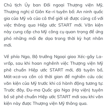
Chủ tịch Ủy ban Ðối ngoại Thượng viện Mỹ,
Thượng nghị sĩ Giôn Ke-ri tuyên bố: An ninh quốc
gia của Mỹ và của cả thế giới sẽ được củng cố với
việc thông qua Hiệp ước START mới. Văn kiện
này cung cấp cho Mỹ công cụ quan trọng để ứng
phó những mối đe dọa trong thời kỳ hạt nhân
mới.
Về phía Nga, Bộ trưởng Ngoại giao Xéc-gây La-
vrốp, sau khi hoan nghênh việc Thượng viện Mỹ
phê chuẩn Hiệp ước START mới, đã tuyên bố,
Mát-xcơ-va cần có thời gian để nghiên cứu các
văn kiện của Mỹ trước khi có hành động tương tự.
Trước đây, Ðu-ma Quốc gia Nga (Hạ viện) tuyên
bố sẽ phê chuẩn Hiệp ước START mới sau khi văn
kiện này được Thượng viện Mỹ thông qua.