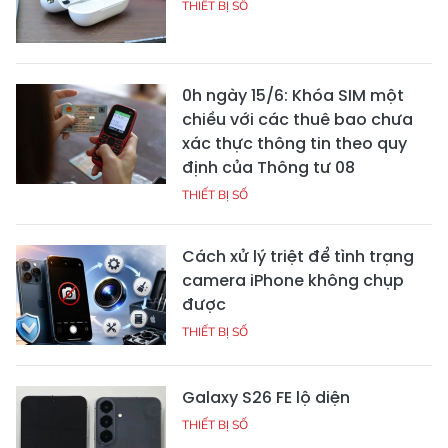
THIẾT BỊ SỐ
0h ngày 15/6: Khóa SIM một
chiều với các thuê bao chưa
xác thực thông tin theo quy
định của Thông tư 08
THIẾT BỊ SỐ
Cách xử lý triệt để tình trạng
camera iPhone không chụp
được
THIẾT BỊ SỐ
Galaxy S26 FE lộ diện
THIẾT BỊ SỐ