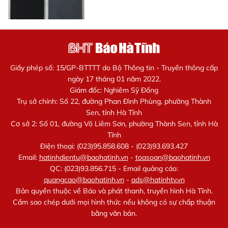
Giấy phép số: 15/GP-BTTTT do Bộ Thông tin - Truyền thông cấp
ngày 17 tháng 01 năm 2022.
Giám đốc: Nghiêm Sỹ Đống
Trụ sở chính: Số 22, đường Phan Đình Phùng, phường Thành
Sen, tỉnh Hà Tĩnh
Cơ sở 2: Số 01, đường Võ Liêm Sơn, phường Thành Sen, tỉnh Hà
Tĩnh
Điện thoại: (023)95.858.608 - (023)93.693.427
Email:
hatinhdientu@baohatinh.vn
-
toasoan@baohatinh.vn
QC: (023)93.856.715 - Email quảng cáo:
quangcao@baohatinh.vn
-
ads@hatinhtv.vn
Bản quyền thuộc về Báo và phát thanh, truyền hình Hà Tĩnh.
Cấm sao chép dưới mọi hình thức nếu không có sự chấp thuận
bằng văn bản.