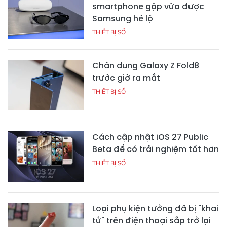
smartphone gập vừa được
Samsung hé lộ
THIẾT BỊ SỐ
Chân dung Galaxy Z Fold8
trước giờ ra mắt
THIẾT BỊ SỐ
Cách cập nhật iOS 27 Public
Beta để có trải nghiệm tốt hơn
THIẾT BỊ SỐ
Loại phụ kiện tưởng đã bị "khai
tử" trên điện thoại sắp trở lại