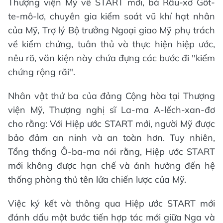
Thượng viện Mỹ về START mới, bà Râu-xơ Gốt-
te-mô-lơ, chuyên gia kiểm soát vũ khí hạt nhân
của Mỹ, Trợ lý Bộ trưởng Ngoại giao Mỹ phụ trách
về kiểm chứng, tuân thủ và thực hiện hiệp ước,
nêu rõ, văn kiện này chứa đựng các bước đi ''kiểm
chứng rộng rãi''.
Nhân vật thứ ba của đảng Cộng hòa tại Thượng
viện Mỹ, Thượng nghị sĩ La-ma A-lếch-xan-đơ
cho rằng: Với Hiệp ước START mới, người Mỹ được
bảo đảm an ninh và an toàn hơn. Tuy nhiên,
Tổng thống Ô-ba-ma nói rằng, Hiệp ước START
mới không được hạn chế và ảnh hưởng đến hệ
thống phòng thủ tên lửa chiến lược của Mỹ.
Việc ký kết và thông qua Hiệp ước START mới
đánh dấu một bước tiến hợp tác mới giữa Nga và