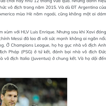
chưa chơi hay như 12 tháng vừa qua. Những danh hiệ
chức vô địch trong năm 2015. Và dù ĐT Argentina củ
a America mùa Hè năm ngoái, cũng không một ai dá
 xùm với HLV Luis Enrique. Nhưng sau khi Xavi đón
chính Messi đã lao đi với sức mạnh không ai ngăn nổi
àng. Ở Champions League, họ hạ gục nhà vô địch An
địch Pháp (PSG) ở tứ kết, đánh bại nhà vô địch Đứ
hà vô địch Italia (Juventus) ở chung kết. Và họ dội đế