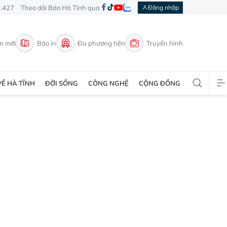
3.427
Theo dõi Báo Hà Tĩnh qua
Đăng nhập
in mới
Báo in
Đa phương tiện
Truyền hình
VỀ HÀ TĨNH
ĐỜI SỐNG
CÔNG NGHỆ
CỘNG ĐỒNG