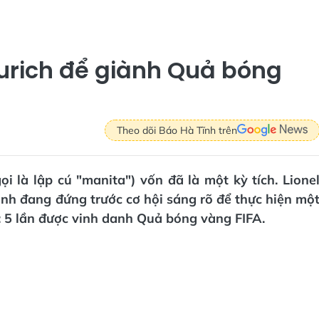
urich để giành Quả bóng
Theo dõi Báo Hà Tĩnh trên
i là lập cú "manita") vốn đã là một kỳ tích. Lione
, anh đang đứng trước cơ hội sáng rõ để thực hiện mộ
: 5 lần được vinh danh Quả bóng vàng FIFA.