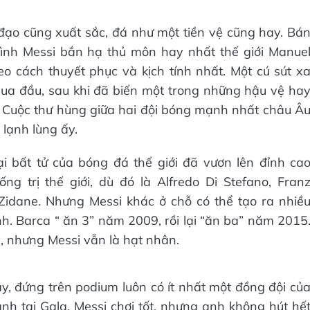
đạo cũng xuất sắc, đá như một tiền vệ cũng hay. Bá
ình Messi bắn hạ thủ môn hay nhất thế giới Manue
o cách thuyết phục và kịch tính nhất. Một cú sút x
a đầu, sau khi đã biến một trong những hậu vệ ha
. Cuộc thư hùng giữa hai đội bóng mạnh nhất châu Â
 lạnh lùng ấy.
i bất tử của bóng đá thế giới đã vươn lên đỉnh ca
g trị thế giới, dù đó là Alfredo Di Stefano, Fran
 Zidane. Nhưng Messi khác ở chỗ có thể tạo ra nhiề
. Barca “ ăn 3” năm 2009, rồi lại “ăn ba” năm 2015
, nhưng Messi vẫn là hạt nhân.
, đứng trên podium luôn có ít nhất một đồng đội củ
h tại Gala. Messi chơi tốt, nhưng anh không hút hế