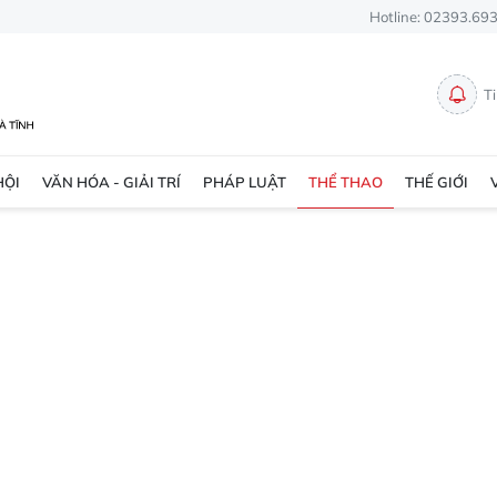
Hotline: 02393.69
T
HỘI
VĂN HÓA - GIẢI TRÍ
PHÁP LUẬT
THỂ THAO
THẾ GIỚI