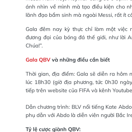
ánh nhìn về mình mà tạo điều kiện cho n
lãnh đạo bẩm sinh mà ngoài Messi, rất ít c
Gala đêm nay kỳ thực chỉ làm một việc m
đương đại của bóng đá thế giới, như lời 
Chúa!”.
Gala QBV
và những điều cần biết
Thời gian, địa điểm: Gala sẽ diễn ra hôm 
lúc 18h30 (giờ địa phương, tức 0h30 ngày
tiếp trên website của FIFA và kênh Youtube
Dẫn chương trình: BLV nổi tiếng Kate Abdo
phụ dẫn với Abdo là diễn viên người Bắc Ir
Tỷ lệ cược giành QBV: