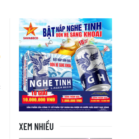
l
t
XEM NHIỀU