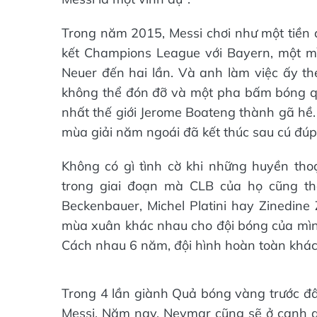
Trong năm 2015, Messi chơi như một tiền 
kết Champions League với Bayern, một m
Neuer đến hai lần. Và anh làm việc ấy the
không thể đón đỡ và một pha bấm bóng qu
nhất thế giới Jerome Boateng thành gã hề
mùa giải năm ngoái đã kết thúc sau cú đúp
Không có gì tình cờ khi những huyền thoạ
trong giai đoạn mà CLB của họ cũng thốn
Beckenbauer, Michel Platini hay Zinedine
mùa xuân khác nhau cho đội bóng của mình
Cách nhau 6 năm, đội hình hoàn toàn khác
Trong 4 lần giành Quả bóng vàng trước đây
Messi. Năm nay, Neymar cũng sẽ ở cạnh an