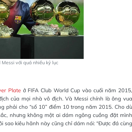
l Messi với quá nhiều kỷ lục
er Plate
ở FIFA Club World Cup vào cuối năm 2015
ịch của mọi nhà vô địch. Và Messi chính là ông vu
òng phải cho “số 10” điểm 10 trong năm 2015. Cho d
 sắc, nhưng không một ai dám ngông cuồng đặt mìn
i sao kiêu hãnh này cũng chỉ dám nói: “Được đá cùn