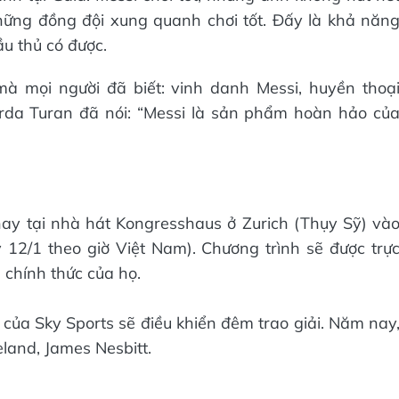
hững đồng đội xung quanh chơi tốt. Đấy là khả năn
ầu thủ có được.
à mọi người đã biết: vinh danh Messi, huyền thoạ
Arda Turan đã nói: “Messi là sản phẩm hoàn hảo củ
nay tại nhà hát Kongresshaus ở Zurich (Thụy Sỹ) và
 12/1 theo giờ Việt Nam). Chương trình sẽ được trự
 chính thức của họ.
 của Sky Sports sẽ điều khiển đêm trao giải. Năm nay
eland, James Nesbitt.