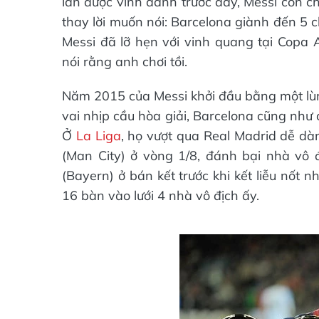
lần được vinh danh trước đây, Messi còn 
thay lời muốn nói: Barcelona giành đến 5 
Messi đã lỡ hẹn với vinh quang tại Cop
nói rằng anh chơi tồi.
Năm 2015 của Messi khởi đầu bằng một lùm
vai nhịp cầu hòa giải, Barcelona cũng như 
Ở
La Liga
, họ vượt qua Real Madrid dễ d
(Man City) ở vòng 1/8, đánh bại nhà vô 
(Bayern) ở bán kết trước khi kết liễu nốt n
16 bàn vào lưới 4 nhà vô địch ấy.