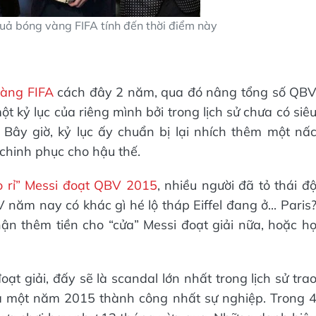
uả bóng vàng FIFA tính đến thời điểm này
àng FIFA
cách đây 2 năm, qua đó nâng tổng số QB
ột kỷ lục của riêng mình bởi trong lịch sử chưa có siê
Bây giờ, kỷ lục ấy chuẩn bị lại nhích thêm một nấ
 chinh phục cho hậu thế.
ò rỉ” Messi đoạt QBV 2015
, nhiều người đã tỏ thái đ
 năm nay có khác gì hé lộ tháp Eiffel đang ở... Paris
ận thêm tiền cho “cửa” Messi đoạt giải nữa, hoặc h
t giải, đấy sẽ là scandal lớn nhất trong lịch sử tra
qua một năm 2015 thành công nhất sự nghiệp. Trong 