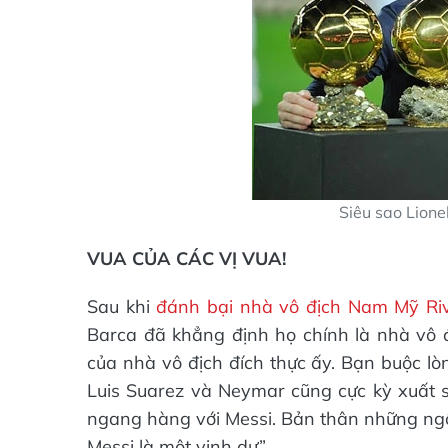
Siêu sao Lione
VUA CỦA CÁC VỊ VUA!
Sau khi
đánh bại nhà vô địch Nam Mỹ Riv
Barca đã khẳng định họ chính là nhà vô đ
của nhà vô địch đích thực ấy. Bạn buộc l
Luis Suarez và Neymar cũng cực kỳ xuất
ngang hàng với Messi. Bản thân những ngô
Messi là một vinh dự”.