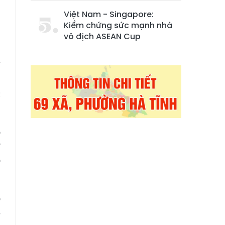
Việt Nam - Singapore:
Kiểm chứng sức mạnh nhà
vô địch ASEAN Cup
V
u
c
ộ
?
ọ
o
4