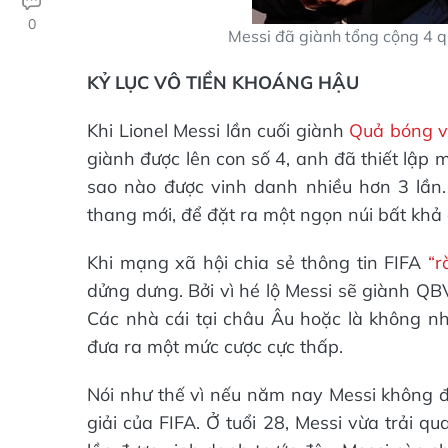
0
Messi đã giành tổng cộng 4 q
KỶ LỤC VÔ TIỀN KHOÁNG HẬU
Khi Lionel Messi lần cuối giành
Quả bóng v
giành được lên con số 4, anh đã thiết lập m
sao nào được vinh danh nhiều hơn 3 lần. 
thang mới, để đặt ra một ngọn núi bất khả
Khi mạng xã hội chia sẻ thông tin FIFA
“r
dửng dưng. Bởi vì hé lộ Messi sẽ giành QBV
Các nhà cái tại châu Âu hoặc là không nh
đưa ra một mức cược cực thấp.
Nói như thế vì nếu năm nay Messi không đoạ
giải của FIFA. Ở tuổi 28, Messi vừa trải 