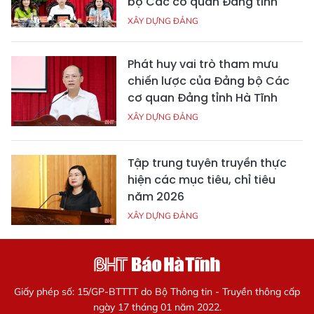
bộ Các cơ quan Đảng tỉnh
XÂY DỰNG ĐẢNG
Phát huy vai trò tham mưu
chiến lược của Đảng bộ Các
cơ quan Đảng tỉnh Hà Tĩnh
XÂY DỰNG ĐẢNG
Tập trung tuyên truyền thực
hiện các mục tiêu, chỉ tiêu
năm 2026
XÂY DỰNG ĐẢNG
Giấy phép số: 15/GP-BTTTT do Bộ Thông tin - Truyền thông cấp
ngày 17 tháng 01 năm 2022.