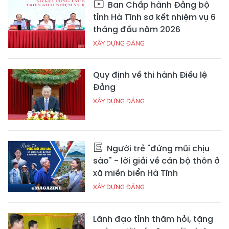
Ban Chấp hành Đảng bộ
tỉnh Hà Tĩnh sơ kết nhiệm vụ 6
tháng đầu năm 2026
XÂY DỰNG ĐẢNG
Quy định về thi hành Điều lệ
Đảng
XÂY DỰNG ĐẢNG
Người trẻ "đứng mũi chịu
sào" - lời giải về cán bộ thôn ở
xã miền biển Hà Tĩnh
XÂY DỰNG ĐẢNG
Lãnh đạo tỉnh thăm hỏi, tặng