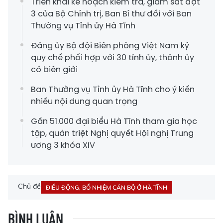
Triển khai kế hoạch kiểm tra, giám sát đợt
3 của Bộ Chính trị, Ban Bí thư đối với Ban
Thường vụ Tỉnh ủy Hà Tĩnh
Đảng ủy Bộ đội Biên phòng Việt Nam ký
quy chế phối hợp với 30 tỉnh ủy, thành ủy
có biên giới
Ban Thường vụ Tỉnh ủy Hà Tĩnh cho ý kiến
nhiều nội dung quan trọng
Gần 51.000 đại biểu Hà Tĩnh tham gia học
tập, quán triệt Nghị quyết Hội nghị Trung
ương 3 khóa XIV
Chủ đề
ĐIỀU ĐỘNG, BỔ NHIỆM CÁN BỘ Ở HÀ TĨNH
BÌNH LUẬN