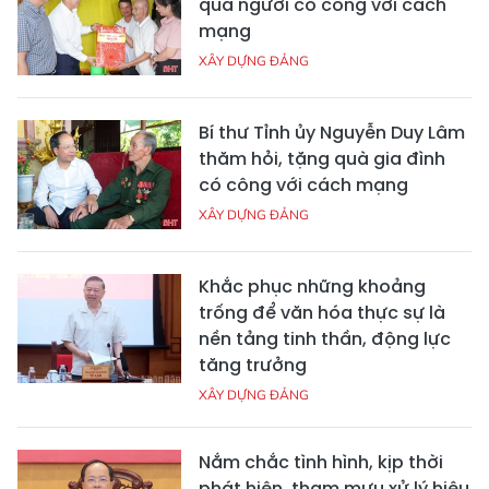
quà người có công với cách
mạng
XÂY DỰNG ĐẢNG
Bí thư Tỉnh ủy Nguyễn Duy Lâm
thăm hỏi, tặng quà gia đình
có công với cách mạng
XÂY DỰNG ĐẢNG
Khắc phục những khoảng
trống để văn hóa thực sự là
nền tảng tinh thần, động lực
tăng trưởng
XÂY DỰNG ĐẢNG
Nắm chắc tình hình, kịp thời
phát hiện, tham mưu xử lý hiệu