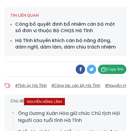
TIN LIÊN QUAN
Công bố quyết định bổ nhiệm cán bộ một
số đơn vị thuộc Bộ CHQS Hà Tĩnh
Hà Tĩnh khuyến khích cán bộ năng động,
dám nghĩ, dám làm, dám chịu trách nhiệm
Copy link
#Tỉnh ủy Hà Tĩnh
#Công tác cán bộ Hà Tĩnh
#Nguyễn Hồn
Chủ đề
NGUYỄN HỒNG LĨNH
Ông Dương Xuân Hòa giữ chức Chủ tịch Hội
Người cao tuổi tỉnh Hà Tĩnh