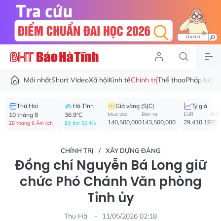
Mới nhất
Short Video
Xã hội
Kinh tế
Chính trị
Thể thao
Pháp luật
V
Thứ Hai
Hà Tĩnh
Giá vàng (SJC)
Tỷ giá
10 tháng 8
36.9°C
Mua vào
Bán ra
EUR
USD
140,500,000
143,500,000
29,410.19
25,
28 tháng 6 Âm lịch
Độ ẩm 50.4%
CHÍNH TRỊ
XÂY DỰNG ĐẢNG
Đồng chí Nguyễn Bá Long giữ
chức Phó Chánh Văn phòng
Tỉnh ủy
Thu Hà
11/05/2026 02:18