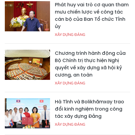
Phát huy vai trò cơ quan tham
mưu chiến lược về công tác
cán bộ của Ban Tổ chức Tỉnh
ủy
XÂY DỰNG ĐẢNG
Chương trình hành động của
Bộ Chính trị thực hiện Nghị
quyết về xây dựng xã hội kỷ
cương, an toàn
XÂY DỰNG ĐẢNG
Hà Tĩnh và Bolikhămxay trao
đổi kinh nghiệm trong công
tác xây dựng Đảng
XÂY DỰNG ĐẢNG