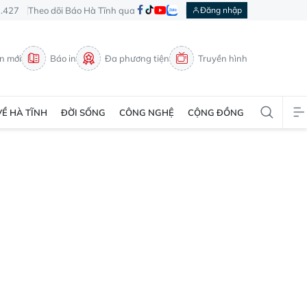
3.427
Theo dõi Báo Hà Tĩnh qua
Đăng nhập
in mới
Báo in
Đa phương tiện
Truyền hình
VỀ HÀ TĨNH
ĐỜI SỐNG
CÔNG NGHỆ
CỘNG ĐỒNG