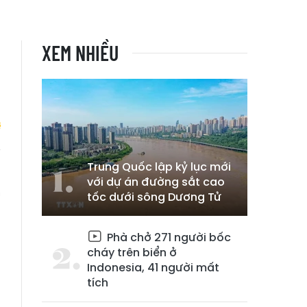
XEM NHIỀU
Trung Quốc lập kỷ lục mới
h
với dự án đường sắt cao
m
tốc dưới sông Dương Tử
Phà chở 271 người bốc
cháy trên biển ở
Indonesia, 41 người mất
tích