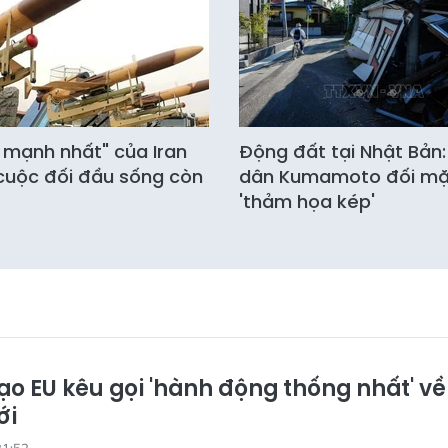
í mạnh nhất" của Iran
Động đất tại Nhật Bản:
cuộc đối đầu sống còn
dân Kumamoto đối mặt
'thảm họa kép'
ạo EU kêu gọi 'hành động thống nhất' về
ới