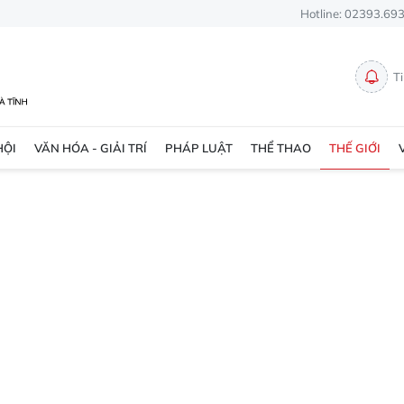
Hotline: 02393.69
T
HỘI
VĂN HÓA - GIẢI TRÍ
PHÁP LUẬT
THỂ THAO
THẾ GIỚI