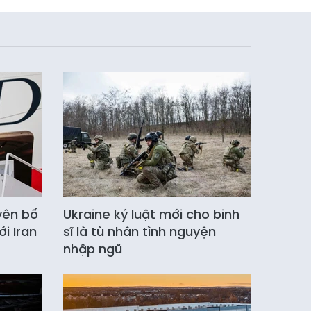
yên bố
Ukraine ký luật mới cho binh
i Iran
sĩ là tù nhân tình nguyện
nhập ngũ