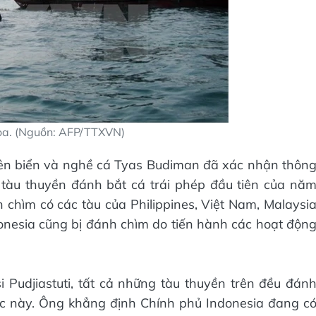
ọa. (Nguồn: AFP/TTXVN)
ên biển và nghề cá Tyas Budiman đã xác nhận thôn
m tàu thuyền đánh bắt cá trái phép đầu tiên của nă
chìm có các tàu của Philippines, Việt Nam, Malaysi
onesia cũng bị đánh chìm do tiến hành các hoạt độn
 Pudjiastuti, tất cả những tàu thuyền trên đều đán
ớc này. Ông khẳng định Chính phủ Indonesia đang c