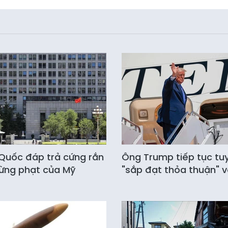
Quốc đáp trả cứng rắn
Ông Trump tiếp tục tu
rừng phạt của Mỹ
"sắp đạt thỏa thuận" vớ