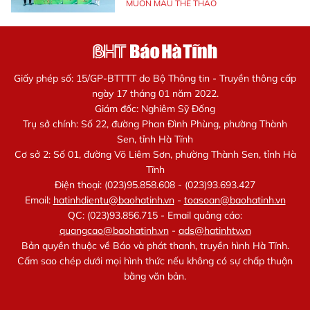
MUÔN MÀU THỂ THAO
Giấy phép số: 15/GP-BTTTT do Bộ Thông tin - Truyền thông cấp
ngày 17 tháng 01 năm 2022.
Giám đốc: Nghiêm Sỹ Đống
Trụ sở chính: Số 22, đường Phan Đình Phùng, phường Thành
Sen, tỉnh Hà Tĩnh
Cơ sở 2: Số 01, đường Võ Liêm Sơn, phường Thành Sen, tỉnh Hà
Tĩnh
Điện thoại: (023)95.858.608 - (023)93.693.427
Email:
hatinhdientu@baohatinh.vn
-
toasoan@baohatinh.vn
QC: (023)93.856.715 - Email quảng cáo:
quangcao@baohatinh.vn
-
ads@hatinhtv.vn
Bản quyền thuộc về Báo và phát thanh, truyền hình Hà Tĩnh.
Cấm sao chép dưới mọi hình thức nếu không có sự chấp thuận
bằng văn bản.