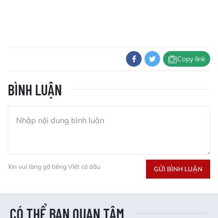
Copy link
BÌNH LUẬN
Xin vui lòng gõ tiếng Việt có dấu
GỬI BÌNH LUẬN
CÓ THỂ BẠN QUAN TÂM