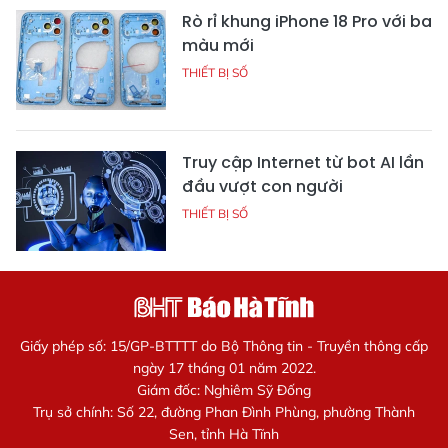
Rò rỉ khung iPhone 18 Pro với ba
màu mới
THIẾT BỊ SỐ
Truy cập Internet từ bot AI lần
đầu vượt con người
THIẾT BỊ SỐ
Giấy phép số: 15/GP-BTTTT do Bộ Thông tin - Truyền thông cấp
ngày 17 tháng 01 năm 2022.
Giám đốc: Nghiêm Sỹ Đống
Trụ sở chính: Số 22, đường Phan Đình Phùng, phường Thành
Sen, tỉnh Hà Tĩnh