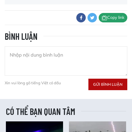
Copy link
BÌNH LUẬN
Xin vui lòng gõ tiếng Việt có dấu
GỬI BÌNH LUẬN
CÓ THỂ BẠN QUAN TÂM