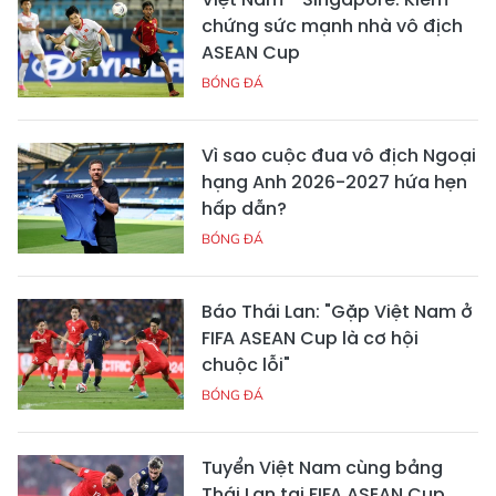
chứng sức mạnh nhà vô địch
ASEAN Cup
BÓNG ĐÁ
Vì sao cuộc đua vô địch Ngoại
hạng Anh 2026-2027 hứa hẹn
hấp dẫn?
BÓNG ĐÁ
Báo Thái Lan: "Gặp Việt Nam ở
FIFA ASEAN Cup là cơ hội
chuộc lỗi"
BÓNG ĐÁ
Tuyển Việt Nam cùng bảng
Thái Lan tại FIFA ASEAN Cup