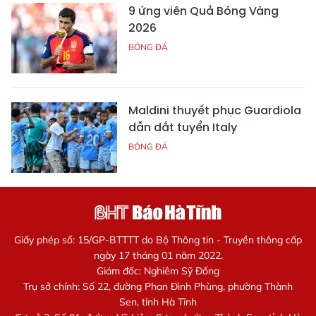
9 ứng viên Quả Bóng Vàng
2026
BÓNG ĐÁ
Maldini thuyết phục Guardiola
dẫn dắt tuyển Italy
BÓNG ĐÁ
Giấy phép số: 15/GP-BTTTT do Bộ Thông tin - Truyền thông cấp
ngày 17 tháng 01 năm 2022.
Giám đốc: Nghiêm Sỹ Đống
Trụ sở chính: Số 22, đường Phan Đình Phùng, phường Thành
Sen, tỉnh Hà Tĩnh