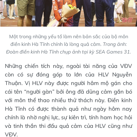
Một trong những yếu tố làm nên bản sắc của bộ môn
điền kinh Hà Tĩnh chính là lòng quả cảm.
Trong ảnh:
Đoàn điền kinh Hà Tĩnh chụp ảnh tại kỳ SEA Games 31.
Những chiến tích này, ngoài tài năng của VĐV
còn có sự đóng góp to lớn của HLV Nguyễn
Thuận. Vị HLV này được người hâm mộ gán cho
cái tên “người gàn” bởi ông đã dũng cảm gắn bó
với môn thể thao nhiều thử thách này. Điền kinh
Hà Tĩnh có được thành quả như ngày hôm nay
chính là nhờ nghị lực, sự kiên trì, tính ham học hỏi
và tinh thần thi đấu quả cảm của HLV cũng như
VĐV.