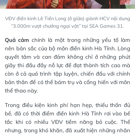
VĐV điền kinh Lê Tiến Long (ở giữa) giành HCV nội dung
“3.000m vượt chướng ngại vật” tại SEA Games 31.
Quả cảm
chính là một trong những yếu tố làm
nên bản sắc của bộ môn điền kinh Hà Tĩnh. Lòng
quyết tâm và can đảm không chỉ ở những phút
giây thi đấu đầy nỗ lực để đạt thành tích cao mà
còn ở cả quá trình tập luyện, chiến đấu với chính
bản thân để có thể bám trụ và cống hiến với môn
thể thao này.
Trong điều kiện kinh phí hạn hẹp, thiếu thốn đủ
bề, đã có thời điểm điền kinh Hà Tĩnh rơi vào bế
tắc khi có nhiều VĐV tiềm năng bỏ cuộc. Thế
nhưng, trong khó khăn, đã xuất hiện những nhân