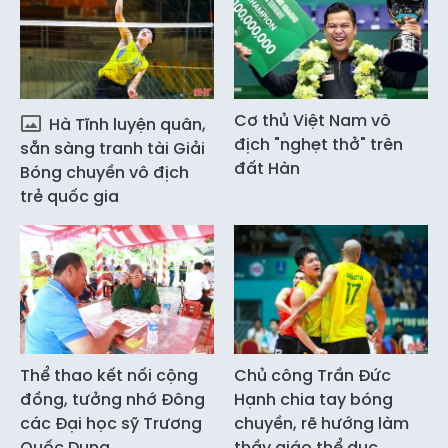
Cơ thủ Việt Nam vô
Hà Tĩnh luyện quân,
địch "nghẹt thở" trên
sẵn sàng tranh tài Giải
đất Hàn
Bóng chuyền vô địch
trẻ quốc gia
Thể thao kết nối cộng
Chủ công Trần Đức
đồng, tưởng nhớ Đông
Hạnh chia tay bóng
các Đại học sỹ Trương
chuyền, rẽ hướng làm
Quốc Dụng
thầy giáo thể dục