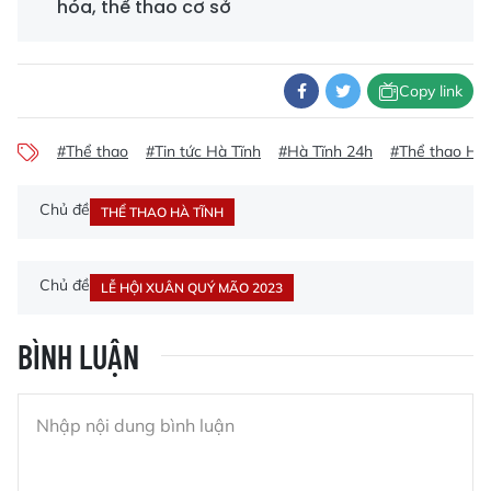
hóa, thể thao cơ sở
Copy link
#Thể thao
#Tin tức Hà Tĩnh
#Hà Tĩnh 24h
#Thể thao Hà 
Chủ đề
THỂ THAO HÀ TĨNH
Chủ đề
LỄ HỘI XUÂN QUÝ MÃO 2023
BÌNH LUẬN