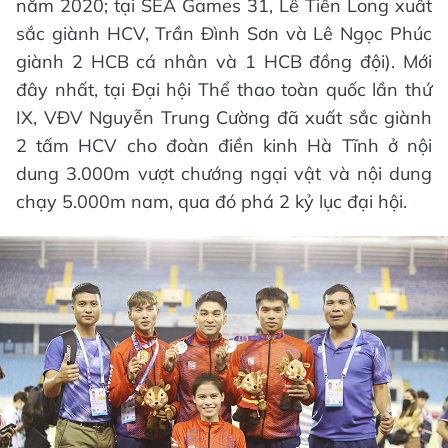
năm 2020; tại SEA Games 31, Lê Tiến Long xuất
sắc giành HCV, Trần Đình Sơn và Lê Ngọc Phúc
giành 2 HCB cá nhân và 1 HCB đồng đội). Mới
đây nhất, tại Đại hội Thể thao toàn quốc lần thứ
IX, VĐV Nguyễn Trung Cường đã xuất sắc giành
2 tấm HCV cho đoàn điền kinh Hà Tĩnh ở nội
dung 3.000m vượt chướng ngại vật và nội dung
chạy 5.000m nam, qua đó phá 2 kỷ lục đại hội.