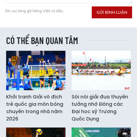
Xin vui lòng gõ tiếng Việt có dấu
GỬI BÌNH LUẬN
CÓ THỂ BẠN QUAN TÂM
Khởi tranh Giải vô địch
Sôi nôi giải đua thuyền
trẻ quốc gia môn bóng
tưởng nhớ Đông các
chuyền trong nhà năm
Đại học sỹ Trương
2026
Quốc Dụng