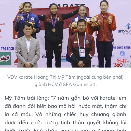
VĐV karate Hoàng Thị Mỹ Tâm (ngoài cùng bên phải)
giành HCV ở SEA Games 31.
Mỹ Tâm trải lòng: “7 năm gắn bó với karate, em
đã đánh đổi biết bao mồ hôi, nước mắt, thậm chí
là cả máu. Và những chiếc huy chương giành
được đều chứa đựng tinh thần quyết không lùi
bước trước khó khăn. Em sẽ mãi giữ vững tinh