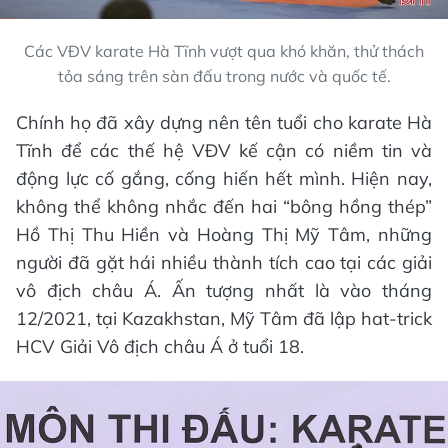
Các VĐV karate Hà Tĩnh vượt qua khó khăn, thử thách
tỏa sáng trên sàn đấu trong nước và quốc tế.
Chính họ đã xây dựng nên tên tuổi cho karate Hà
Tĩnh để các thế hệ VĐV kế cận có niềm tin và
động lực cố gắng, cống hiến hết mình. Hiện nay,
không thể không nhắc đến hai “bông hồng thép”
Hồ Thị Thu Hiền và Hoàng Thị Mỹ Tâm, những
người đã gặt hái nhiều thành tích cao tại các giải
vô địch châu Á. Ấn tượng nhất là vào tháng
12/2021, tại Kazakhstan, Mỹ Tâm đã lập hat-trick
HCV Giải Vô địch châu Á ở tuổi 18.