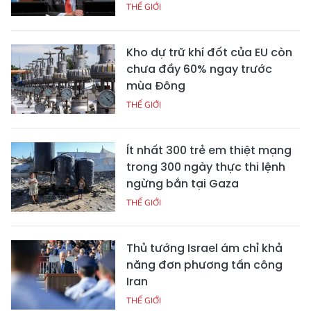
THẾ GIỚI
Kho dự trữ khí đốt của EU còn
chưa đầy 60% ngay trước
mùa Đông
THẾ GIỚI
Ít nhất 300 trẻ em thiệt mạng
trong 300 ngày thực thi lệnh
ngừng bắn tại Gaza
THẾ GIỚI
Thủ tướng Israel ám chỉ khả
năng đơn phương tấn công
Iran
THẾ GIỚI