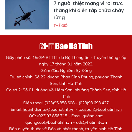
7 người thiệt mạng vì rơi trực
thăng khi diễn tập chữa cháy
rừng
THẾ GIỚI
Giấy phép số: 15/GP-BTTTT do Bộ Thông tin - Truyền thông cấp
ngày 17 tháng 01 năm 2022.
Giám đốc: Nghiêm Sỹ Đống
Trụ sở chính: Số 22, đường Phan Đình Phùng, phường Thành
Sen, tỉnh Hà Tĩnh
Cơ sở 2: Số 01, đường Võ Liêm Sơn, phường Thành Sen, tỉnh Hà
Tĩnh
Điện thoại: (023)95.858.608 - (023)93.693.427
Email:
hatinhdientu@baohatinh.vn
-
toasoan@baohatinh.vn
QC: (023)93.856.715 - Email quảng cáo:
quangcao@baohatinh.vn
-
ads@hatinhtv.vn
Bản quyền thuộc về Báo và phát thanh, truyền hình Hà Tĩnh.