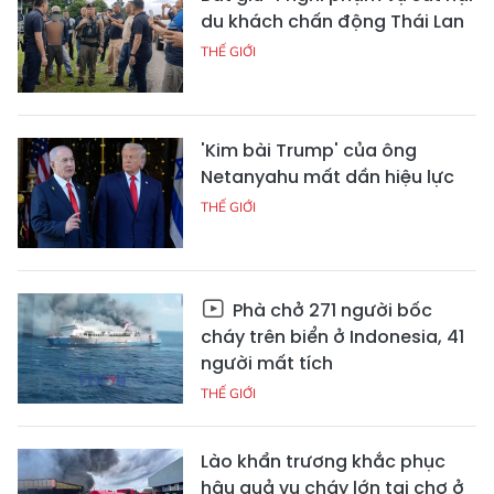
du khách chấn động Thái Lan
THẾ GIỚI
'Kim bài Trump' của ông
Netanyahu mất dần hiệu lực
THẾ GIỚI
Phà chở 271 người bốc
cháy trên biển ở Indonesia, 41
người mất tích
THẾ GIỚI
Lào khẩn trương khắc phục
hậu quả vụ cháy lớn tại chợ ở