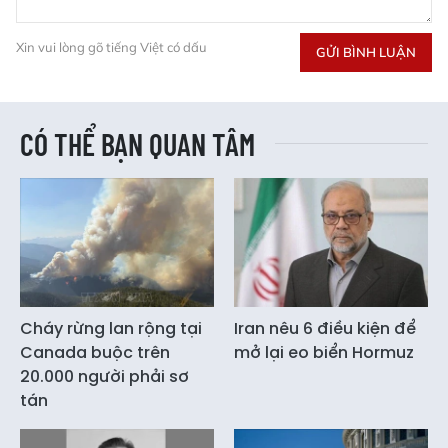
Xin vui lòng gõ tiếng Việt có dấu
GỬI BÌNH LUẬN
CÓ THỂ BẠN QUAN TÂM
Cháy rừng lan rộng tại
Iran nêu 6 điều kiện để
Canada buộc trên
mở lại eo biển Hormuz
20.000 người phải sơ
tán