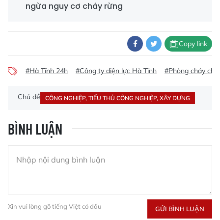
ngừa nguy cơ cháy rừng
Copy link
#Hà Tĩnh 24h
#Công ty điện lực Hà Tĩnh
#Phòng cháy chữ
Chủ đề
CÔNG NGHIỆP, TIỂU THỦ CÔNG NGHIỆP, XÂY DỰNG
BÌNH LUẬN
Xin vui lòng gõ tiếng Việt có dấu
GỬI BÌNH LUẬN