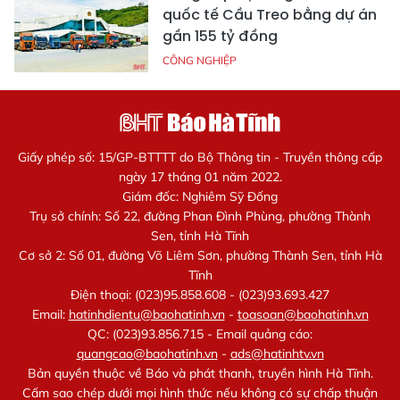
quốc tế Cầu Treo bằng dự án
gần 155 tỷ đồng
CÔNG NGHIỆP
Giấy phép số: 15/GP-BTTTT do Bộ Thông tin - Truyền thông cấp
ngày 17 tháng 01 năm 2022.
Giám đốc: Nghiêm Sỹ Đống
Trụ sở chính: Số 22, đường Phan Đình Phùng, phường Thành
Sen, tỉnh Hà Tĩnh
Cơ sở 2: Số 01, đường Võ Liêm Sơn, phường Thành Sen, tỉnh Hà
Tĩnh
Điện thoại: (023)95.858.608 - (023)93.693.427
Email:
hatinhdientu@baohatinh.vn
-
toasoan@baohatinh.vn
QC: (023)93.856.715 - Email quảng cáo:
quangcao@baohatinh.vn
-
ads@hatinhtv.vn
Bản quyền thuộc về Báo và phát thanh, truyền hình Hà Tĩnh.
Cấm sao chép dưới mọi hình thức nếu không có sự chấp thuận