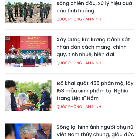
sàng chiến đấu, xử lý hiệu quả
các tình huống
QUỐC PHÒNG - AN NINH
Xây dựng lực lượng Cảnh sát
nhân dân cách mạng, chính
quy, tinh nhuệ, hiện đại
QUỐC PHÒNG - AN NINH
Đã khai quật 455 phần mộ, lấy
153 mẫu sinh phẩm tại Nghĩa
trang Liệt sĩ Nầm
QUỐC PHÒNG - AN NINH
Sống lại hình ảnh người phụ nữ
Việt Nam thủy chung, giàu đức