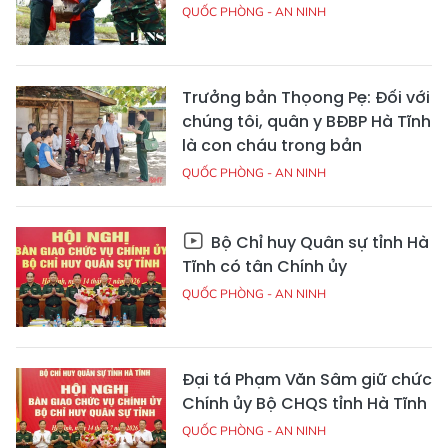
QUỐC PHÒNG - AN NINH
Trưởng bản Thọong Pẹ: Đối với
chúng tôi, quân y BĐBP Hà Tĩnh
là con cháu trong bản
QUỐC PHÒNG - AN NINH
Bộ Chỉ huy Quân sự tỉnh Hà
Tĩnh có tân Chính ủy
QUỐC PHÒNG - AN NINH
Đại tá Phạm Văn Sâm giữ chức
Chính ủy Bộ CHQS tỉnh Hà Tĩnh
QUỐC PHÒNG - AN NINH