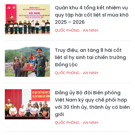
Quân khu 4 tổng kết nhiệm vụ
quy tập hài cốt liệt sĩ mùa khô
2025 – 2026
QUỐC PHÒNG - AN NINH
Truy điệu, an táng 8 hài cốt
liệt sĩ hy sinh tại chiến trường
Đồng Lộc
QUỐC PHÒNG - AN NINH
Đảng ủy Bộ đội Biên phòng
Việt Nam ký quy chế phối hợp
với 30 tỉnh ủy, thành ủy có biên
giới
QUỐC PHÒNG - AN NINH