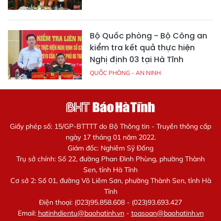
Bộ Quốc phòng - Bộ Công an
kiểm tra kết quả thực hiện
Nghị định 03 tại Hà Tĩnh
QUỐC PHÒNG - AN NINH
Giấy phép số: 15/GP-BTTTT do Bộ Thông tin - Truyền thông cấp
ngày 17 tháng 01 năm 2022.
Giám đốc: Nghiêm Sỹ Đống
Trụ sở chính: Số 22, đường Phan Đình Phùng, phường Thành
Sen, tỉnh Hà Tĩnh
Cơ sở 2: Số 01, đường Võ Liêm Sơn, phường Thành Sen, tỉnh Hà
Tĩnh
Điện thoại: (023)95.858.608 - (023)93.693.427
Email:
hatinhdientu@baohatinh.vn
-
toasoan@baohatinh.vn