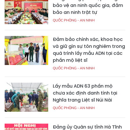
bảo vệ an ninh quốc gia, đảm
bảo an ninh trật tự
QUỐC PHÒNG - AN NINH
Đảm bảo chính xác, khoa học
và giữ gìn sự tôn nghiêm trong
quá trình lấy mẫu ADN tại các
phần mộ liệt sĩ
QUỐC PHÒNG - AN NINH
Lấy mẫu ADN 63 phần mộ
chưa xác định danh tính tại
Nghĩa trang Liệt sĩ Núi Nài
QUỐC PHÒNG - AN NINH
Đảng ủy Quân sự tỉnh Hà Tĩnh