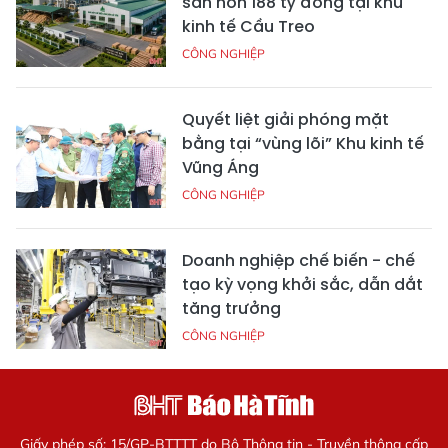
sản hơn 188 tỷ đồng tại khu
kinh tế Cầu Treo
CÔNG NGHIỆP
Quyết liệt giải phóng mặt
bằng tại “vùng lõi” Khu kinh tế
Vũng Áng
CÔNG NGHIỆP
Doanh nghiệp chế biến - chế
tạo kỳ vọng khởi sắc, dẫn dắt
tăng trưởng
CÔNG NGHIỆP
Giấy phép số: 15/GP-BTTTT do Bộ Thông tin - Truyền thông cấp