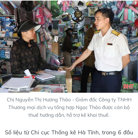
Chị Nguyễn Thị Hương Thảo - Giám đốc Công ty TNHH
Thương mại dịch vụ tổng hợp Ngọc Thảo được cán bộ
thuế hướng dẫn, hỗ trợ kê khai thuế.
Số liệu từ Chi cục Thống kê Hà Tĩnh, trong 6 đầu