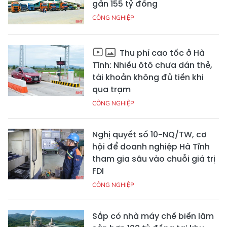
gần 155 tỷ đồng
CÔNG NGHIỆP
Thu phí cao tốc ở Hà
Tĩnh: Nhiều ôtô chưa dán thẻ,
tài khoản không đủ tiền khi
qua trạm
CÔNG NGHIỆP
Nghị quyết số 10-NQ/TW, cơ
hội để doanh nghiệp Hà Tĩnh
tham gia sâu vào chuỗi giá trị
FDI
CÔNG NGHIỆP
Sắp có nhà máy chế biến lâm