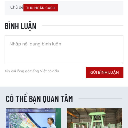
Chủ đề
THU NGÂN SÁCH
BÌNH LUẬN
Xin vui lòng gõ tiếng Việt có dấu
GỬI BÌNH LUẬN
CÓ THỂ BẠN QUAN TÂM