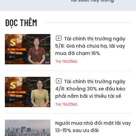
ĐỌC THÊM
Tài chính thị trường ngày
5/8: Giá nhà chưa hạ, lãi vay
mua đã chạm 16%
THỊ TRƯỜNG
Tài chính thị trường ngày
4/8: Khoảng 30% xe đầu kéo
phải nằm bãi vì thiếu tài xế
THỊ TRƯỜNG
Người mua nhà đối mặt lãi vay
13-15% sau ưu đãi