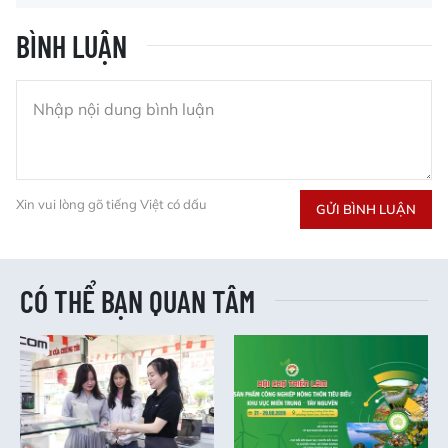
BÌNH LUẬN
Xin vui lòng gõ tiếng Việt có dấu
GỬI BÌNH LUẬN
CÓ THỂ BẠN QUAN TÂM