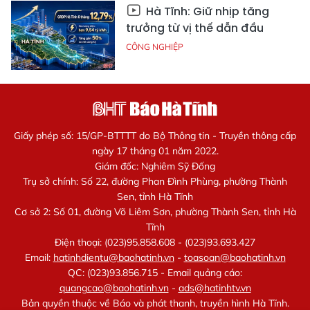
Hà Tĩnh: Giữ nhịp tăng
trưởng từ vị thế dẫn đầu
CÔNG NGHIỆP
Giấy phép số: 15/GP-BTTTT do Bộ Thông tin - Truyền thông cấp
ngày 17 tháng 01 năm 2022.
Giám đốc: Nghiêm Sỹ Đống
Trụ sở chính: Số 22, đường Phan Đình Phùng, phường Thành
Sen, tỉnh Hà Tĩnh
Cơ sở 2: Số 01, đường Võ Liêm Sơn, phường Thành Sen, tỉnh Hà
Tĩnh
Điện thoại: (023)95.858.608 - (023)93.693.427
Email:
hatinhdientu@baohatinh.vn
-
toasoan@baohatinh.vn
QC: (023)93.856.715 - Email quảng cáo:
quangcao@baohatinh.vn
-
ads@hatinhtv.vn
Bản quyền thuộc về Báo và phát thanh, truyền hình Hà Tĩnh.