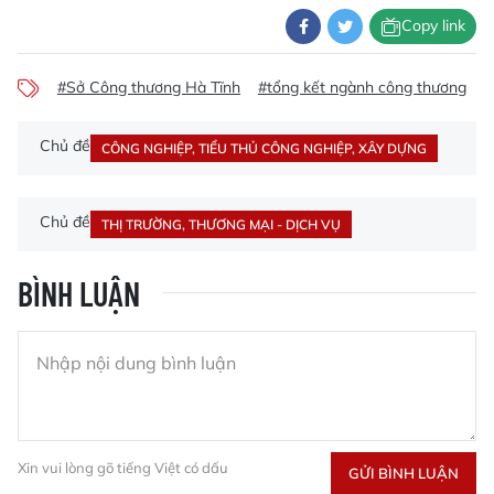
Copy link
#Sở Công thương Hà Tĩnh
#tổng kết ngành công thương
#
Chủ đề
CÔNG NGHIỆP, TIỂU THỦ CÔNG NGHIỆP, XÂY DỰNG
Chủ đề
THỊ TRƯỜNG, THƯƠNG MẠI - DỊCH VỤ
BÌNH LUẬN
Xin vui lòng gõ tiếng Việt có dấu
GỬI BÌNH LUẬN