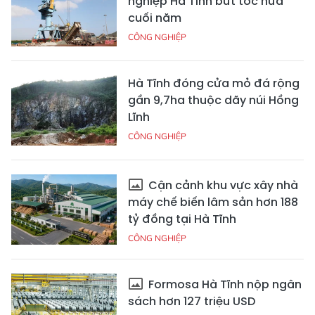
nghiệp Hà Tĩnh bứt tốc nửa
cuối năm
CÔNG NGHIỆP
Hà Tĩnh đóng cửa mỏ đá rộng
gần 9,7ha thuộc dãy núi Hồng
Lĩnh
CÔNG NGHIỆP
Cận cảnh khu vực xây nhà
máy chế biến lâm sản hơn 188
tỷ đồng tại Hà Tĩnh
CÔNG NGHIỆP
Formosa Hà Tĩnh nộp ngân
sách hơn 127 triệu USD