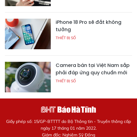
iPhone 18 Pro sẽ đắt không
tưởng
THIẾT BỊ SỐ
Camera bán tại Việt Nam sắp
phải đáp ứng quy chuẩn mới
THIẾT BỊ SỐ
Giấy phép số: 15/GP-BTTTT do Bộ Thông tin - Truyền thông cấp
ngày 17 tháng 01 năm 2022.
Giám đốc: Nghiêm Sỹ Đống