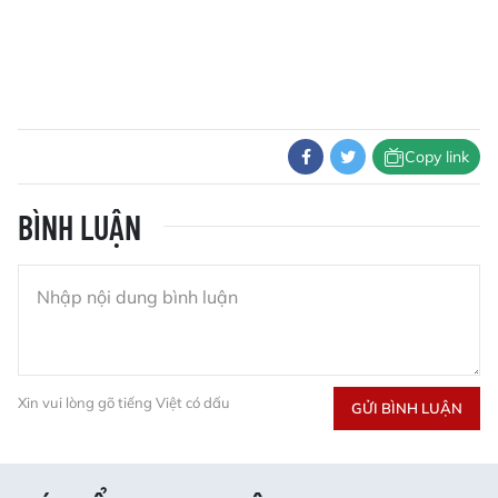
Copy link
BÌNH LUẬN
Xin vui lòng gõ tiếng Việt có dấu
GỬI BÌNH LUẬN