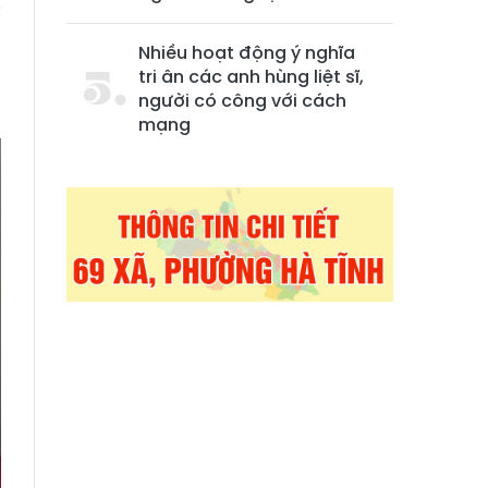
c
g
Nhiều hoạt động ý nghĩa
h
tri ân các anh hùng liệt sĩ,
người có công với cách
mạng