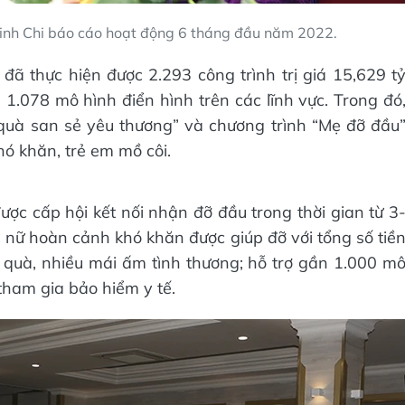
Linh Chi báo cáo hoạt động 6 tháng đầu năm 2022.
 đã thực hiện được 2.293 công trình trị giá 15,629 t
1.078 mô hình điển hình trên các lĩnh vực. Trong đó
 quà san sẻ yêu thương” và chương trình “Mẹ đỡ đầu
hó khăn, trẻ em mồ côi.
ợc cấp hội kết nối nhận đỡ đầu trong thời gian từ 3
ụ nữ hoàn cảnh khó khăn được giúp đỡ với tổng số tiề
 quà, nhiều mái ấm tình thương; hỗ trợ gần 1.000 m
tham gia bảo hiểm y tế.