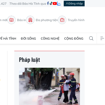
3.427
Theo dõi Báo Hà Tĩnh qua
Đăng nhập
in mới
Báo in
Đa phương tiện
Truyền hình
VỀ HÀ TĨNH
ĐỜI SỐNG
CÔNG NGHỆ
CỘNG ĐỒNG
Pháp luật
n
g