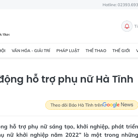
Hotline: 02393.69
T
HỘI
VĂN HÓA - GIẢI TRÍ
PHÁP LUẬT
THỂ THAO
THẾ GIỚI
động hỗ trợ phụ nữ Hà Tĩnh
Theo dõi Báo Hà Tĩnh trên
ng hỗ trợ phụ nữ sáng tạo, khởi nghiệp, phát triể
Phụ nữ khởi nghiệp năm 2022” là một trong nhữn