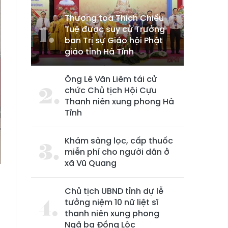
Thượng tọa Thích Chiếu
Tuệ được suy cử Trưởng
ban Trị sự Giáo hội Phật
giáo tỉnh Hà Tĩnh
Ông Lê Văn Liêm tái cử
chức Chủ tịch Hội Cựu
Thanh niên xung phong Hà
Tĩnh
Khám sàng lọc, cấp thuốc
miễn phí cho người dân ở
xã Vũ Quang
Chủ tịch UBND tỉnh dự lễ
tưởng niệm 10 nữ liệt sĩ
n
thanh niên xung phong
ụ
Ngã ba Đồng Lộc