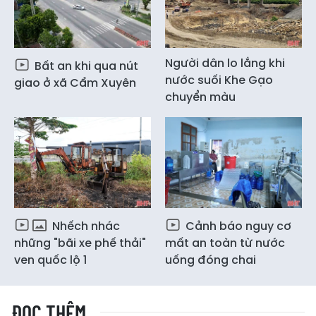
Người dân lo lắng khi
Bất an khi qua nút
nước suối Khe Gạo
giao ở xã Cẩm Xuyên
chuyển màu
Nhếch nhác
Cảnh báo nguy cơ
những "bãi xe phế thải"
mất an toàn từ nước
ven quốc lộ 1
uống đóng chai
ĐỌC THÊM