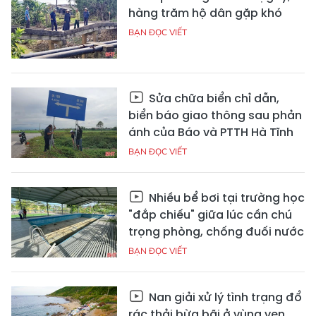
hàng trăm hộ dân gặp khó
BẠN ĐỌC VIẾT
Sửa chữa biển chỉ dẫn,
biển báo giao thông sau phản
ánh của Báo và PTTH Hà Tĩnh
BẠN ĐỌC VIẾT
Nhiều bể bơi tại trường học
"đắp chiếu" giữa lúc cần chú
trọng phòng, chống đuối nước
BẠN ĐỌC VIẾT
Nan giải xử lý tình trạng đổ
rác thải bừa bãi ở vùng ven