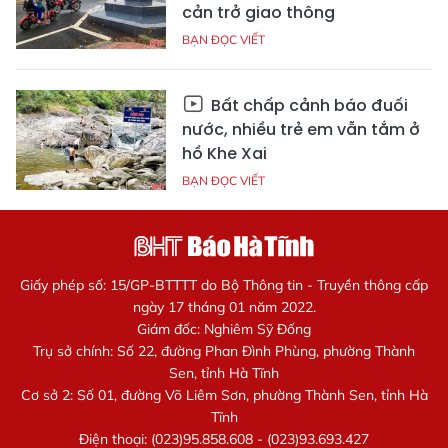
cản trở giao thông
BẠN ĐỌC VIẾT
Bất chấp cảnh báo đuối
nước, nhiều trẻ em vẫn tắm ở
hồ Khe Xai
BẠN ĐỌC VIẾT
Giấy phép số: 15/GP-BTTTT do Bộ Thông tin - Truyền thông cấp
ngày 17 tháng 01 năm 2022.
Giám đốc: Nghiêm Sỹ Đống
Trụ sở chính: Số 22, đường Phan Đình Phùng, phường Thành
Sen, tỉnh Hà Tĩnh
Cơ sở 2: Số 01, đường Võ Liêm Sơn, phường Thành Sen, tỉnh Hà
Tĩnh
Điện thoại: (023)95.858.608 - (023)93.693.427