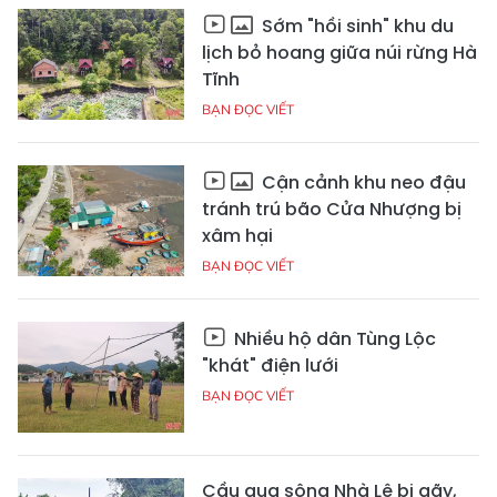
Sớm "hồi sinh" khu du
lịch bỏ hoang giữa núi rừng Hà
Tĩnh
BẠN ĐỌC VIẾT
Cận cảnh khu neo đậu
tránh trú bão Cửa Nhượng bị
xâm hại
BẠN ĐỌC VIẾT
Nhiều hộ dân Tùng Lộc
"khát" điện lưới
BẠN ĐỌC VIẾT
Cầu qua sông Nhà Lê bị gãy,