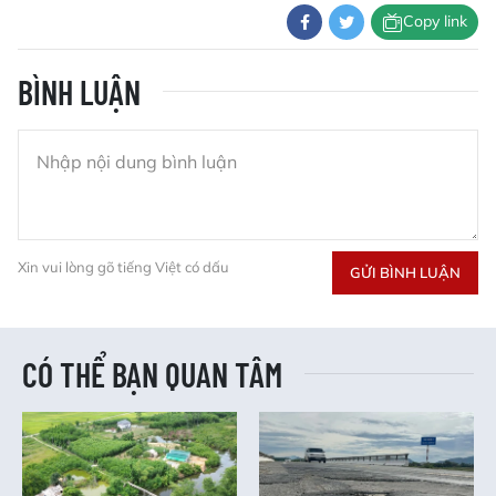
Copy link
BÌNH LUẬN
Xin vui lòng gõ tiếng Việt có dấu
GỬI BÌNH LUẬN
CÓ THỂ BẠN QUAN TÂM