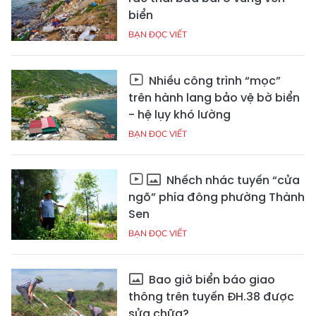
biển
BẠN ĐỌC VIẾT
Nhiều công trình “mọc”
trên hành lang bảo vệ bờ biển
- hệ lụy khó lường
BẠN ĐỌC VIẾT
Nhếch nhác tuyến “cửa
ngõ” phía đông phường Thành
Sen
BẠN ĐỌC VIẾT
Bao giờ biển báo giao
thông trên tuyến ĐH.38 được
sửa chữa?