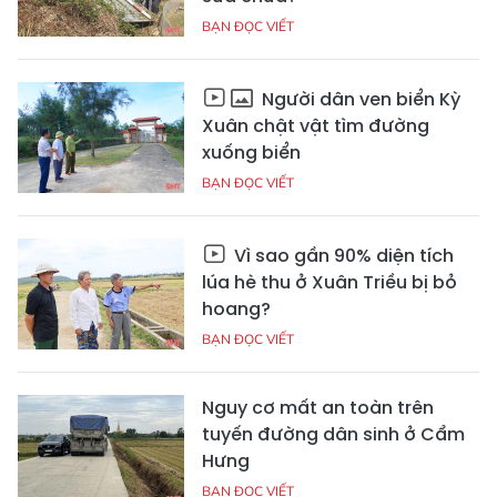
BẠN ĐỌC VIẾT
Người dân ven biển Kỳ
Xuân chật vật tìm đường
xuống biển
BẠN ĐỌC VIẾT
Vì sao gần 90% diện tích
lúa hè thu ở Xuân Triều bị bỏ
hoang?
BẠN ĐỌC VIẾT
Nguy cơ mất an toàn trên
tuyến đường dân sinh ở Cẩm
Hưng
BẠN ĐỌC VIẾT