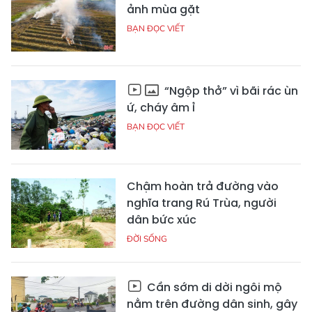
ảnh mùa gặt
BẠN ĐỌC VIẾT
“Ngộp thở” vì bãi rác ùn
ứ, cháy âm ỉ
BẠN ĐỌC VIẾT
Chậm hoàn trả đường vào
nghĩa trang Rú Trùa, người
dân bức xúc
ĐỜI SỐNG
Cần sớm di dời ngôi mộ
nằm trên đường dân sinh, gây