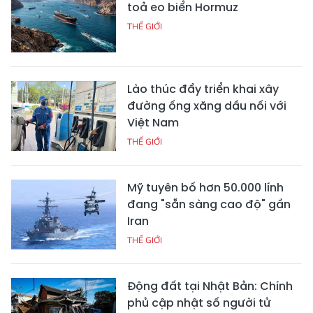
toả eo biển Hormuz
THẾ GIỚI
Lào thúc đẩy triển khai xây
đường ống xăng dầu nối với
Việt Nam
THẾ GIỚI
Mỹ tuyên bố hơn 50.000 lính
đang "sẵn sàng cao độ" gần
Iran
THẾ GIỚI
Động đất tại Nhật Bản: Chính
phủ cập nhật số người tử