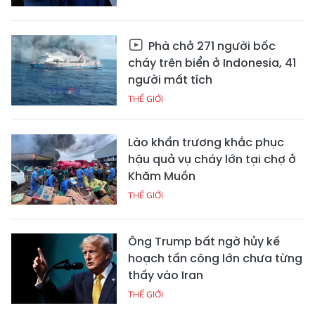
Phà chở 271 người bốc
cháy trên biển ở Indonesia, 41
người mất tích
THẾ GIỚI
Lào khẩn trương khắc phục
hậu quả vụ cháy lớn tại chợ ở
Khăm Muồn
THẾ GIỚI
Ông Trump bất ngờ hủy kế
hoạch tấn công lớn chưa từng
thấy vào Iran
THẾ GIỚI