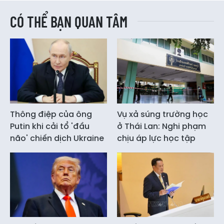
CÓ THỂ BẠN QUAN TÂM
Thông điệp của ông
Vụ xả súng trường học
Putin khi cải tổ 'đầu
ở Thái Lan: Nghi phạm
não' chiến dịch Ukraine
chịu áp lực học tập