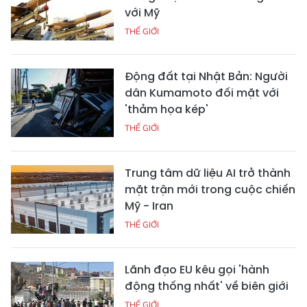
với Mỹ
THẾ GIỚI
Động đất tại Nhật Bản: Người
dân Kumamoto đối mặt với
'thảm họa kép'
THẾ GIỚI
Trung tâm dữ liệu AI trở thành
mặt trận mới trong cuộc chiến
Mỹ - Iran
THẾ GIỚI
Lãnh đạo EU kêu gọi 'hành
động thống nhất' về biên giới
THẾ GIỚI