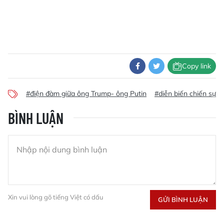
Copy link
#điện đàm giữa ông Trump- ông Putin
#diễn biến chiến sự m
BÌNH LUẬN
Xin vui lòng gõ tiếng Việt có dấu
GỬI BÌNH LUẬN