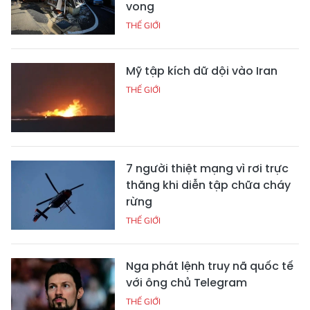
vong
THẾ GIỚI
Mỹ tập kích dữ dội vào Iran
THẾ GIỚI
7 người thiệt mạng vì rơi trực
thăng khi diễn tập chữa cháy
rừng
THẾ GIỚI
Nga phát lệnh truy nã quốc tế
với ông chủ Telegram
THẾ GIỚI