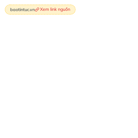
Xem link nguồn
baotintuc.vn