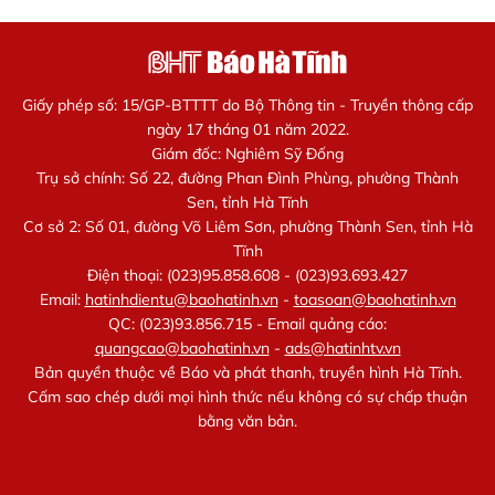
Giấy phép số: 15/GP-BTTTT do Bộ Thông tin - Truyền thông cấp
ngày 17 tháng 01 năm 2022.
Giám đốc: Nghiêm Sỹ Đống
Trụ sở chính: Số 22, đường Phan Đình Phùng, phường Thành
Sen, tỉnh Hà Tĩnh
Cơ sở 2: Số 01, đường Võ Liêm Sơn, phường Thành Sen, tỉnh Hà
Tĩnh
Điện thoại: (023)95.858.608 - (023)93.693.427
Email:
hatinhdientu@baohatinh.vn
-
toasoan@baohatinh.vn
QC: (023)93.856.715 - Email quảng cáo:
quangcao@baohatinh.vn
-
ads@hatinhtv.vn
Bản quyền thuộc về Báo và phát thanh, truyền hình Hà Tĩnh.
Cấm sao chép dưới mọi hình thức nếu không có sự chấp thuận
bằng văn bản.