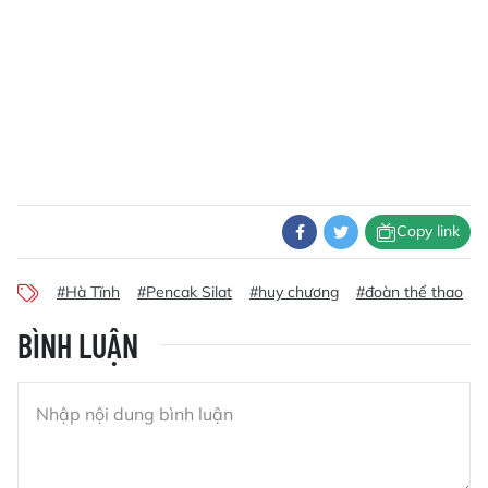
Copy link
#Hà Tĩnh
#Pencak Silat
#huy chương
#đoàn thể thao
#
BÌNH LUẬN