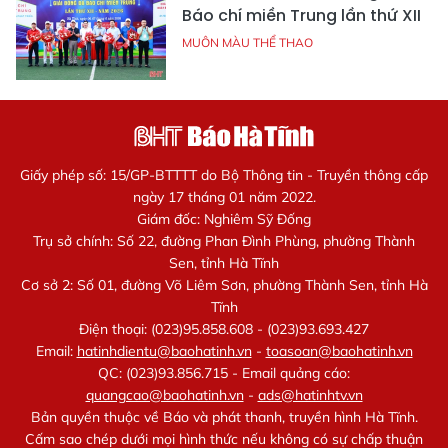
Báo chí miền Trung lần thứ XII
MUÔN MÀU THỂ THAO
Giấy phép số: 15/GP-BTTTT do Bộ Thông tin - Truyền thông cấp
ngày 17 tháng 01 năm 2022.
Giám đốc: Nghiêm Sỹ Đống
Trụ sở chính: Số 22, đường Phan Đình Phùng, phường Thành
Sen, tỉnh Hà Tĩnh
Cơ sở 2: Số 01, đường Võ Liêm Sơn, phường Thành Sen, tỉnh Hà
Tĩnh
Điện thoại: (023)95.858.608 - (023)93.693.427
Email:
hatinhdientu@baohatinh.vn
-
toasoan@baohatinh.vn
QC: (023)93.856.715 - Email quảng cáo:
quangcao@baohatinh.vn
-
ads@hatinhtv.vn
Bản quyền thuộc về Báo và phát thanh, truyền hình Hà Tĩnh.
Cấm sao chép dưới mọi hình thức nếu không có sự chấp thuận