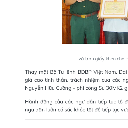
...và trao giấy khen cho
Thay mặt Bộ Tư lệnh BĐBP Việt Nam, Đại
giá cao tinh thần, trách nhiệm của các n
Nguyễn Hữu Cường - phi công Su 30MK2 gặp
Hành động của các ngư dân tiếp tục tô 
ngư dân luôn có sức khỏe tốt để tiếp tục vư