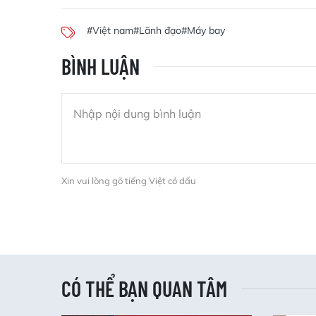
#Việt nam
#Lãnh đạo
#Máy bay
BÌNH LUẬN
Xin vui lòng gõ tiếng Việt có dấu
CÓ THỂ BẠN QUAN TÂM