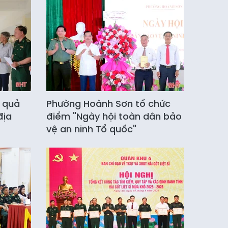
u quả
Phường Hoành Sơn tổ chức
địa
điểm "Ngày hội toàn dân bảo
vệ an ninh Tổ quốc"