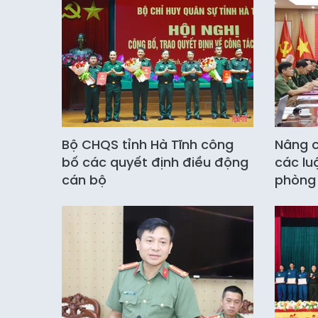
Bộ CHQS tỉnh Hà Tĩnh công
Nâng c
bố các quyết định điều động
các lu
cán bộ
phòng