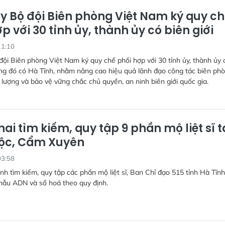
 Bộ đội Biên phòng Việt Nam ký quy ch
̣p với 30 tỉnh ủy, thành ủy có biên giới
11:10
ội Biên phòng Việt Nam ký quy chế phối hợp với 30 tỉnh ủy, thành ủy 
rong đó có Hà Tĩnh, nhằm nâng cao hiệu quả lãnh đạo công tác biên phò
 lượng và bảo vệ vững chắc chủ quyền, an ninh biên giới quốc gia.
hai tìm kiếm, quy tập 9 phần mộ liệt sĩ t
ộc, Cẩm Xuyên
03:58
ình tìm kiếm, quy tập các phần mộ liệt sĩ, Ban Chỉ đạo 515 tỉnh Hà Tĩnh
mẫu ADN và số hoá theo quy định.