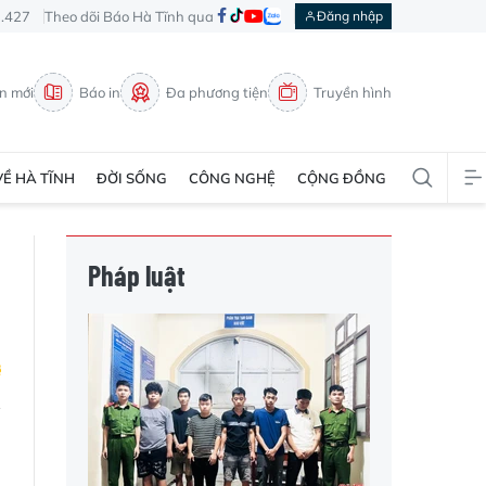
3.427
Theo dõi Báo Hà Tĩnh qua
Đăng nhập
in mới
Báo in
Đa phương tiện
Truyền hình
VỀ HÀ TĨNH
ĐỜI SỐNG
CÔNG NGHỆ
CỘNG ĐỒNG
Pháp luật
h
n