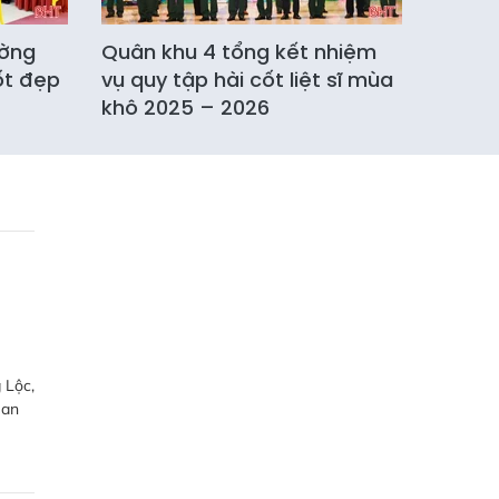
ường
Quân khu 4 tổng kết nhiệm
ốt đẹp
vụ quy tập hài cốt liệt sĩ mùa
khô 2025 – 2026
 Lộc,
 an