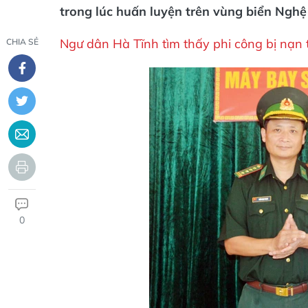
trong lúc huấn luyện trên vùng biển Nghệ
Ngư dân Hà Tĩnh tìm thấy phi công bị nạn
CHIA SẺ
0