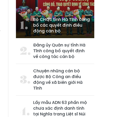
Bộ CHQS tỉnh Hà Tĩnh công
bố các quyết định điều
o
động cán bộ
,
h
Đảng ủy Quân sự tỉnh Hà
Tĩnh công bố quyết định
về công tác cán bộ
Chuyện những cán bộ
được Bộ Công an điều
động về xã biên giới Hà
Tĩnh
Lấy mẫu ADN 63 phần mộ
chưa xác định danh tính
tại Nghĩa trang Liệt sĩ Núi