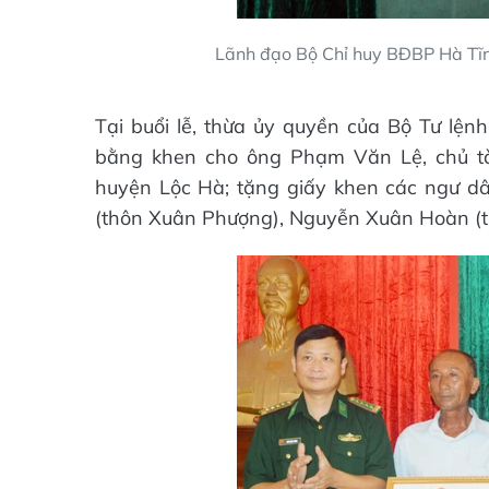
Lãnh đạo Bộ Chỉ huy BĐBP Hà Tĩn
Tại buổi lễ, thừa ủy quyền của Bộ Tư lệ
bằng khen cho ông Phạm Văn Lệ, chủ tà
huyện Lộc Hà; tặng giấy khen các ngư d
(thôn Xuân Phượng), Nguyễn Xuân Hoàn (t