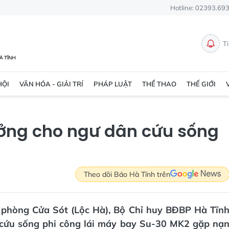
Hotline: 02393.69
T
HỘI
VĂN HÓA - GIẢI TRÍ
PHÁP LUẬT
THỂ THAO
THẾ GIỚI
ưởng cho ngư dân cứu sống
Theo dõi Báo Hà Tĩnh trên
n phòng Cửa Sót (Lộc Hà), Bộ Chỉ huy BĐBP Hà Tĩn
 cứu sống phi công lái máy bay Su-30 MK2 gặp nạ