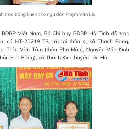
h trao bằng khen cho ngư dân Phạm Văn Lệ...
nh BĐBP Việt Nam, Bộ Chỉ huy BĐBP Hà Tĩnh đã tra
u cá HT-20219 TS, trú tại thôn 4, xã Thạch Bằng
ân: Trần Văn Tâm (thôn Phú Mậu), Nguyễn Văn Kín
hôn Sơn Bằng), xã Thạch Kim, huyện Lộc Hà.