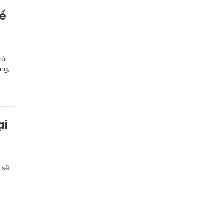
ế
có
ng,
ại
 sẽ