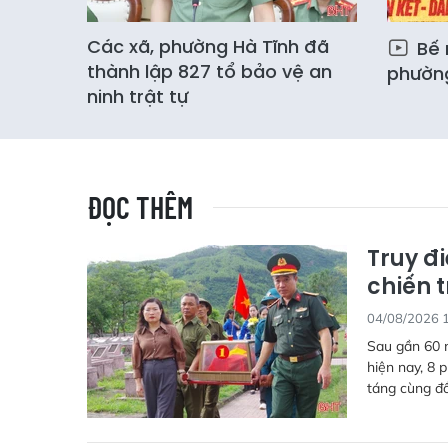
Các xã, phường Hà Tĩnh đã
Bế 
thành lập 827 tổ bảo vệ an
phườn
ninh trật tự
ĐỌC THÊM
Truy đi
chiến 
04/08/2026 
Sau gần 60 n
hiện nay, 8 
táng cùng đồ