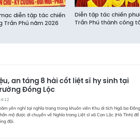
Diễn tập tác chiến ph
mạc diễn tập tác chiến
Trần Phú thành công t
g Trần Phú năm 2026
ệu, an táng 8 hài cốt liệt sĩ hy sinh tại
trường Đồng Lộc
14:12
ăm yên nghỉ tại nghĩa trang trong khuôn viên Khu di tích Ngã ba Đồng
phần mộ được di chuyển về Nghĩa trang Liệt sĩ xã Can Lộc (Hà Tĩnh) để
ng đội.