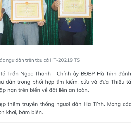
 các ngư dân trên tàu cá HT-20219 TS
 tá Trần Ngọc Thanh - Chính ủy BĐBP Hà Tĩnh đán
gư dân trong phối hợp tìm kiếm, cứu và đưa Thiếu t
 nạn trên biển về đất liền an toàn.
đẹp thêm truyền thống người dân Hà Tĩnh. Mong cá
ơn khơi, bám biển.