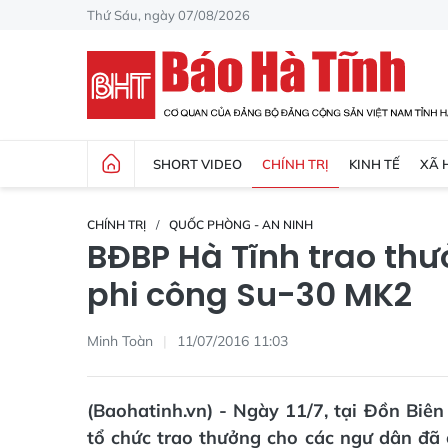
Thứ Sáu, ngày 07/08/2026
SHORT VIDEO
CHÍNH TRỊ
KINH TẾ
XÃ 
CHÍNH TRỊ
QUỐC PHÒNG - AN NINH
BĐBP Hà Tĩnh trao th
phi công Su-30 MK2
Minh Toàn
11/07/2016 11:03
(Baohatinh.vn) - Ngày 11/7, tại Đồn Biê
tổ chức trao thưởng cho các ngư dân đã