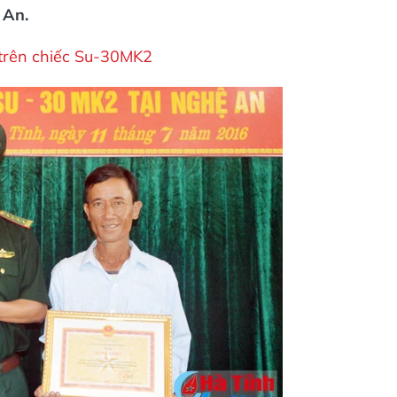
 An.
 trên chiếc Su-30MK2