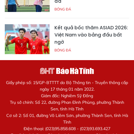
đá
BÓNG ĐÁ
Kết quả bốc thăm ASIAD 2026:
Việt Nam vào bảng đấu bất
ngờ
BÓNG ĐÁ
Giấy phép số: 15/GP-BTTTT do Bộ Thông tin - Truyền thông cấp
ngày 17 tháng 01 năm 2022.
Giám đốc: Nghiêm Sỹ Đống
Trụ sở chính: Số 22, đường Phan Đình Phùng, phường Thành
Sen, tỉnh Hà Tĩnh
Cơ sở 2: Số 01, đường Võ Liêm Sơn, phường Thành Sen, tỉnh Hà
Tĩnh
Điện thoại: (023)95.858.608 - (023)93.693.427