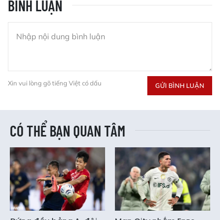
BÌNH LUẬN
Xin vui lòng gõ tiếng Việt có dấu
GỬI BÌNH LUẬN
CÓ THỂ BẠN QUAN TÂM