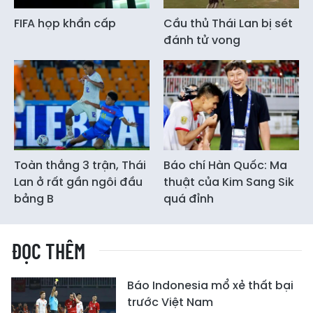
FIFA họp khẩn cấp
Cầu thủ Thái Lan bị sét
đánh tử vong
Toàn thắng 3 trận, Thái
Báo chí Hàn Quốc: Ma
Lan ở rất gần ngôi đầu
thuật của Kim Sang Sik
bảng B
quá đỉnh
ĐỌC THÊM
Báo Indonesia mổ xẻ thất bại
trước Việt Nam