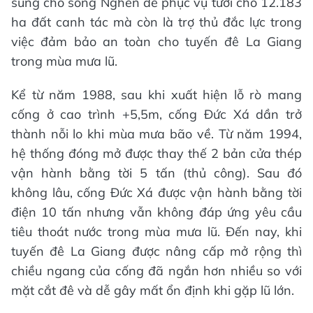
sung cho sông Nghèn để phục vụ tưới cho 12.183
ha đất canh tác mà còn là trợ thủ đắc lực trong
việc đảm bảo an toàn cho tuyến đê La Giang
trong mùa mưa lũ.
Kể từ năm 1988, sau khi xuất hiện lỗ rò mang
cống ở cao trình +5,5m, cống Đức Xá dần trở
thành nỗi lo khi mùa mưa bão về. Từ năm 1994,
hệ thống đóng mở được thay thế 2 bản cửa thép
vận hành bằng tời 5 tấn (thủ công). Sau đó
không lâu, cống Đức Xá được vận hành bằng tời
điện 10 tấn nhưng vẫn không đáp ứng yêu cầu
tiêu thoát nước trong mùa mưa lũ. Đến nay, khi
tuyến đê La Giang được nâng cấp mở rộng thì
chiều ngang của cống đã ngắn hơn nhiều so với
mặt cắt đê và dễ gây mất ổn định khi gặp lũ lớn.