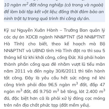
2
10 ngàn m
đất nông nghiệp (cả trong và ngoài)
để làm bãi tập kết vật liệu; đồng thời đảm bảo an
ninh trật tự trong quá trình thi công dự án.
Kỹ sư Nguyễn Xuân Hành – Trưởng Ban quản lý
các dự án XDCB ngành NN&PTNT (Sở NN&PTNT
Hà Tĩnh) cho biết, theo kế hoạch mà Bộ
NN&PTNT và UBND tỉnh Hà Tĩnh đặt ra thì sau 5
tháng kể từ khi khởi công, cống Đức Xá phải hoàn
thành phần cống qua đê nhằm vượt lũ tiểu mãn
năm 2011 và đến ngày 30/6/2011 thì tiến hành
tất công. Đây là yêu cầu hết sức nặng nề khi
3
công trình phải đào 96,5 ngàn m
đất, đắp 47
3
3
3
ngàn m
đất, đổ 9.750 m
bê tông, lát 2.400 m
đá, đặc biệt hơn cả là phải xử lý đóng cọc móng
trên nền địa chất phức tạp (đất mềm yếu).