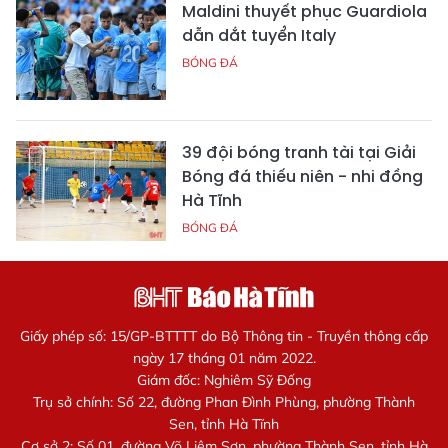
Maldini thuyết phục Guardiola
dẫn dắt tuyển Italy
BÓNG ĐÁ
39 đội bóng tranh tài tại Giải
Bóng đá thiếu niên - nhi đồng
Hà Tĩnh
BÓNG ĐÁ
Giấy phép số: 15/GP-BTTTT do Bộ Thông tin - Truyền thông cấp
ngày 17 tháng 01 năm 2022.
Giám đốc: Nghiêm Sỹ Đống
Trụ sở chính: Số 22, đường Phan Đình Phùng, phường Thành
Sen, tỉnh Hà Tĩnh
Cơ sở 2: Số 01, đường Võ Liêm Sơn, phường Thành Sen, tỉnh Hà