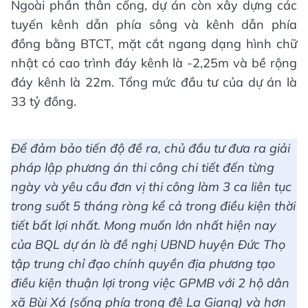
Ngoài phần thân cống, dự án còn xây dựng các
tuyến kênh dẫn phía sông và kênh dẫn phía
đồng bằng BTCT, mặt cắt ngang dạng hình chữ
nhật có cao trình đáy kênh là -2,25m và bề rộng
đáy kênh là 22m. Tổng mức đầu tư của dự án là
33 tỷ đồng.
Để đảm bảo tiến độ đề ra, chủ đầu tư đưa ra giải
pháp lập phương án thi công chi tiết đến từng
ngày và yêu cầu đơn vị thi công làm 3 ca liên tục
trong suốt 5 tháng ròng kể cả trong điều kiện thời
tiết bất lợi nhất. Mong muốn lớn nhất hiện nay
của BQL dự án là đề nghị UBND huyện Đức Thọ
tập trung chỉ đạo chính quyền địa phương tạo
điều kiện thuận lợi trong việc GPMB với 2 hộ dân
xã Bùi Xá (sống phía trong đê La Giang) và hơn