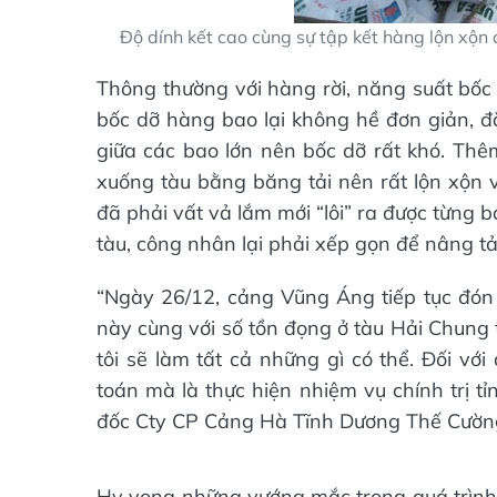
Độ dính kết cao cùng sự tập kết hàng lộn xộn 
Thông thường với hàng rời, năng suất bốc
bốc dỡ hàng bao lại không hề đơn giản, đ
giữa các bao lớn nên bốc dỡ rất khó. Thê
xuống tàu bằng băng tải nên rất lộn xộn 
đã phải vất vả lắm mới “lôi” ra được từng b
tàu, công nhân lại phải xếp gọn để nâng tải
“Ngày 26/12, cảng Vũng Áng tiếp tục đón
này cùng với số tồn đọng ở tàu Hải Chung
tôi sẽ làm tất cả những gì có thể. Đối vớ
toán mà là thực hiện nhiệm vụ chính trị t
đốc Cty CP Cảng Hà Tĩnh Dương Thế Cườn
Hy vọng những vướng mắc trong quá trình 