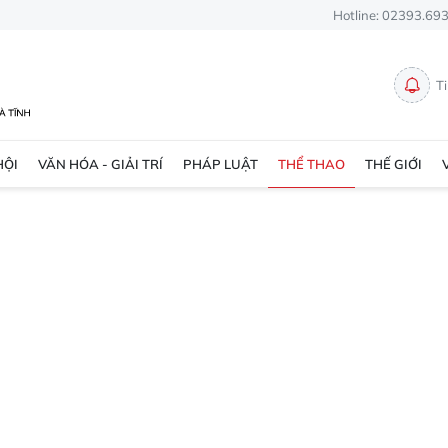
Hotline: 02393.69
T
HỘI
VĂN HÓA - GIẢI TRÍ
PHÁP LUẬT
THỂ THAO
THẾ GIỚI