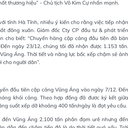
mất thương hiệu” - Chủ tịch Võ Kim Cự nhấn mạnh.
ới tỉnh Hà Tĩnh, nhiều ý kiến cho rằng việc tiếp nhậ
t đông xuân. Giám đốc Cty CP đầu tư & phát triể
 cho biết: “Chuyến hàng cập cảng đầu tiên đã bà
Đến ngày 23/12, chúng tôi đã nhận được 1.153 tấn
Vũng Áng. Thời tiết và năng lực bốc xếp chậm sẽ ản
 cho người dân”.
yến đầu tiên cập cảng Vũng Áng vào ngày 7/12. Đế
hóng khỏi cảng. Theo hợp đồng đã đươc ký kết giữ
ăng suất xếp dỡ khoảng 400 tấn/ngày là đạt yêu cầu.
ng đến Vũng Áng 2.100 tấn phân đạm urê nhưng đế
 dẫn đến chậm tiến độ là do thời tiết quá xấu. Trờ