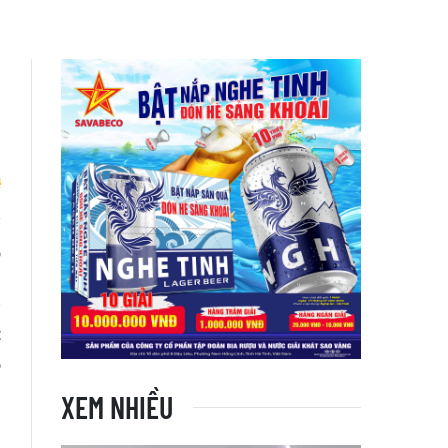
p
n
g
t
,
XEM NHIỀU