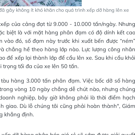
đã gây không ít khó khăn cho quá trình xếp dỡ hàng lên xe
 xếp của cảng đạt từ 9.000 - 10.000 tấn/ngày. Nhưn
ặc biệt là với mặt hàng phân đạm có độ dính kết ca
m vào đó, số đạm này trước khi xuất bến được “ném
và chẳng hề theo hàng lớp nào. Lực lượng công nhâ
ao để xếp lại thành lớp để cẩu lên xe. Sau khi cẩu khỏ
 trọng tối đa của xe lên 50 tấn.
 tàu hàng 3.000 tấn phân đạm. Việc bốc dỡ số hàn
 trong vòng 10 ngày chẳng dễ chút nào, nhưng chún
i doanh nghiệp, bây giờ không phải là thời điểm hạc
ỉnh giao. Dù lỗ chúng tôi cũng phải hoàn thành", Giá
g khẳng định.
xếp dỡ hàng phân bón giá rẻ sẽ sớm được giải quyế