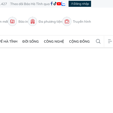
3.427
Theo dõi Báo Hà Tĩnh qua
Đăng nhập
in mới
Báo in
Đa phương tiện
Truyền hình
VỀ HÀ TĨNH
ĐỜI SỐNG
CÔNG NGHỆ
CỘNG ĐỒNG