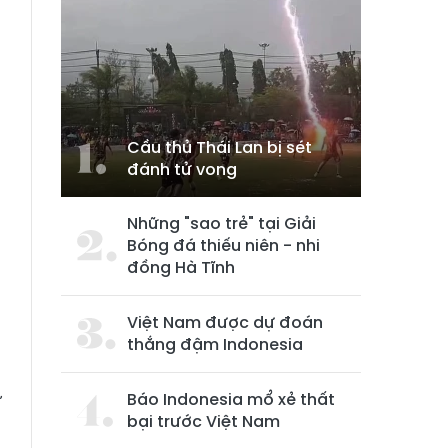
Cầu thủ Thái Lan bị sét
đánh tử vong
Những "sao trẻ" tại Giải
Bóng đá thiếu niên - nhi
đồng Hà Tĩnh
Việt Nam được dự đoán
n
thắng đậm Indonesia
à
Báo Indonesia mổ xẻ thất
ừ
bại trước Việt Nam
n