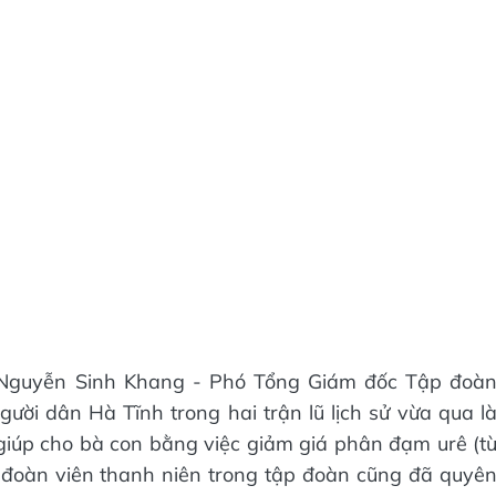
g Nguyễn Sinh Khang - Phó Tổng Giám đốc Tập đoà
gười dân Hà Tĩnh trong hai trận lũ lịch sử vừa qua l
rợ giúp cho bà con bằng việc giảm giá phân đạm urê (t
 đoàn viên thanh niên trong tập đoàn cũng đã quyê