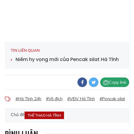
TIN LIÊN QUAN
Niềm hy vọng mới của Pencak silat Hà Tĩnh
Copy link
#Hà Tĩnh 24h
#Vô địch
#VĐV Hà Tĩnh
#Pencak silat
#P
Chủ đề
THỂ THAO HÀ TĨNH