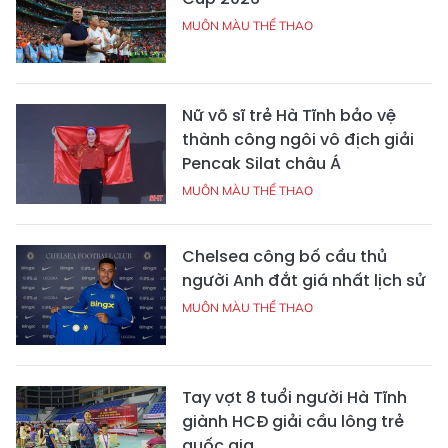
MUÔN MÀU THỂ THAO
Nữ võ sĩ trẻ Hà Tĩnh bảo vệ
thành công ngôi vô địch giải
Pencak Silat châu Á
MUÔN MÀU THỂ THAO
Chelsea công bố cầu thủ
người Anh đắt giá nhất lịch sử
MUÔN MÀU THỂ THAO
Tay vợt 8 tuổi người Hà Tĩnh
giành HCĐ giải cầu lông trẻ
quốc gia