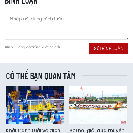
BÌNH LUẬN
Xin vui lòng gõ tiếng Việt có dấu
GỬI BÌNH LUẬN
CÓ THỂ BẠN QUAN TÂM
Khởi tranh Giải vô địch
Sôi nôi giải đua thuyền