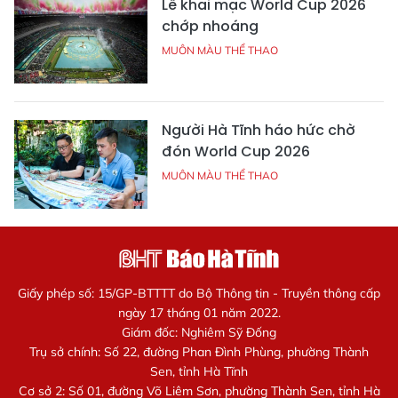
Lễ khai mạc World Cup 2026
chớp nhoáng
MUÔN MÀU THỂ THAO
Người Hà Tĩnh háo hức chờ
đón World Cup 2026
MUÔN MÀU THỂ THAO
Giấy phép số: 15/GP-BTTTT do Bộ Thông tin - Truyền thông cấp
ngày 17 tháng 01 năm 2022.
Giám đốc: Nghiêm Sỹ Đống
Trụ sở chính: Số 22, đường Phan Đình Phùng, phường Thành
Sen, tỉnh Hà Tĩnh
Cơ sở 2: Số 01, đường Võ Liêm Sơn, phường Thành Sen, tỉnh Hà