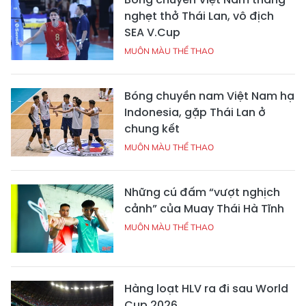
nghẹt thở Thái Lan, vô địch
SEA V.Cup
MUÔN MÀU THỂ THAO
Bóng chuyền nam Việt Nam hạ
Indonesia, gặp Thái Lan ở
chung kết
MUÔN MÀU THỂ THAO
Những cú đấm “vượt nghịch
cảnh” của Muay Thái Hà Tĩnh
MUÔN MÀU THỂ THAO
Hàng loạt HLV ra đi sau World
Cup 2026