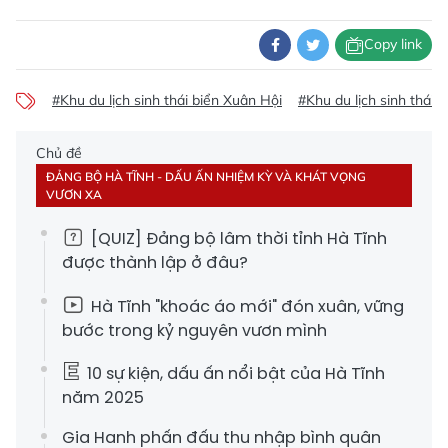
Copy link
#Khu du lịch sinh thái biển Xuân Hội
#Khu du lịch sinh thái b
Chủ đề
ĐẢNG BỘ HÀ TĨNH - DẤU ẤN NHIỆM KỲ VÀ KHÁT VỌNG
VƯƠN XA
[QUIZ] Đảng bộ lâm thời tỉnh Hà Tĩnh
được thành lập ở đâu?
Hà Tĩnh "khoác áo mới" đón xuân, vững
bước trong kỷ nguyên vươn mình
10 sự kiện, dấu ấn nổi bật của Hà Tĩnh
năm 2025
Gia Hanh phấn đấu thu nhập bình quân