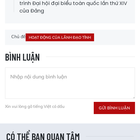
trình Đại hội đại biểu toàn quốc lần thứ XIV
của Đảng
Chủ đề
HOẠT ĐỘNG CỦA LÃNH ĐẠO TỈNH
BÌNH LUẬN
Xin vui lòng gõ tiếng Việt có dấu
GỬI BÌNH LUẬN
CÓ THỂ BẠN QUAN TÂM