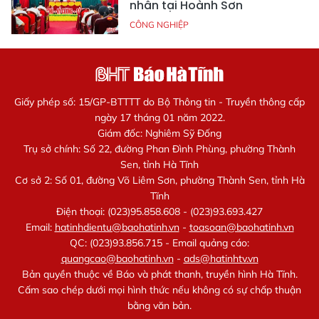
nhân tại Hoành Sơn
CÔNG NGHIỆP
Giấy phép số: 15/GP-BTTTT do Bộ Thông tin - Truyền thông cấp
ngày 17 tháng 01 năm 2022.
Giám đốc: Nghiêm Sỹ Đống
Trụ sở chính: Số 22, đường Phan Đình Phùng, phường Thành
Sen, tỉnh Hà Tĩnh
Cơ sở 2: Số 01, đường Võ Liêm Sơn, phường Thành Sen, tỉnh Hà
Tĩnh
Điện thoại: (023)95.858.608 - (023)93.693.427
Email:
hatinhdientu@baohatinh.vn
-
toasoan@baohatinh.vn
QC: (023)93.856.715 - Email quảng cáo:
quangcao@baohatinh.vn
-
ads@hatinhtv.vn
Bản quyền thuộc về Báo và phát thanh, truyền hình Hà Tĩnh.
Cấm sao chép dưới mọi hình thức nếu không có sự chấp thuận
bằng văn bản.