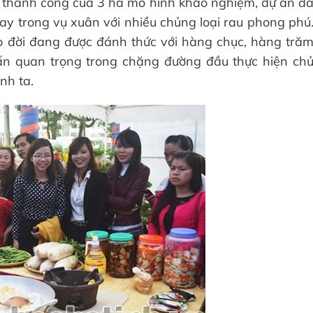
 thành công của 3 ha mô hình khảo nghiệm, dự án đ
gay trong vụ xuân với nhiều chủng loại rau phong phú
o đời đang được đánh thức với hàng chục, hàng tră
 ấn quan trọng trong chặng đường đầu thực hiện ch
nh ta.