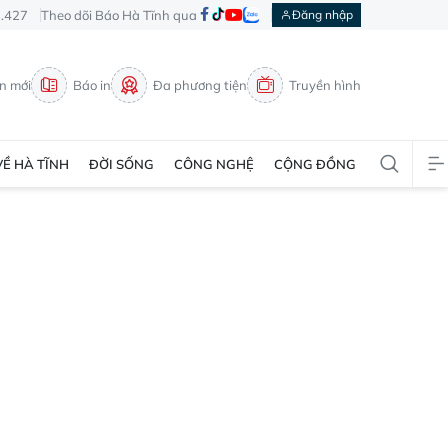
3.427
Theo dõi Báo Hà Tĩnh qua
Đăng nhập
in mới
Báo in
Đa phương tiện
Truyền hình
VỀ HÀ TĨNH
ĐỜI SỐNG
CÔNG NGHỆ
CỘNG ĐỒNG