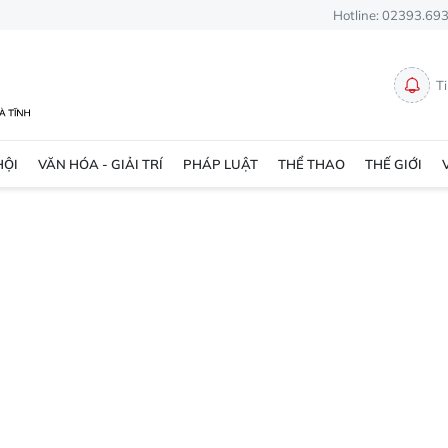
Hotline: 02393.69
T
HỘI
VĂN HÓA - GIẢI TRÍ
PHÁP LUẬT
THỂ THAO
THẾ GIỚI