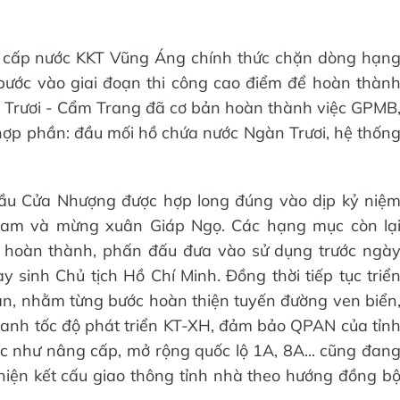
 cấp nước KKT Vũng Áng chính thức chặn dòng hạn
ước vào giai đoạn thi công cao điểm để hoàn thàn
n Trươi - Cẩm Trang đã cơ bản hoàn thành việc GPMB
c hợp phần: đầu mối hồ chứa nước Ngàn Trươi, hệ thốn
ầu Cửa Nhượng được hợp long đúng vào dịp kỷ niệ
Nam và mừng xuân Giáp Ngọ. Các hạng mục còn lạ
g hoàn thành, phấn đấu đưa vào sử dụng trước ngà
sinh Chủ tịch Hồ Chí Minh. Đồng thời tiếp tục triể
ân, nhằm từng bước hoàn thiện tuyến đường ven biển
anh tốc độ phát triển KT-XH, đảm bảo QPAN của tỉn
c như nâng cấp, mở rộng quốc lộ 1A, 8A... cũng đan
hiện kết cấu giao thông tỉnh nhà theo hướng đồng b