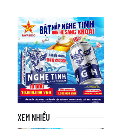
h
ế
h
XEM NHIỀU