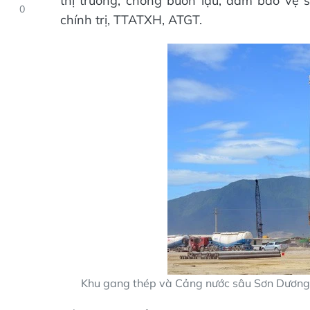
thị trường, chống buôn lậu, đảm bảo vệ
0
chính trị, TTATXH, ATGT.
Khu gang thép và Cảng nước sâu Sơn Dương 