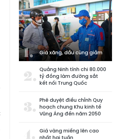
Giá xăng, dầu cùng giảm
Quảng Ninh tính chi 80.000
tỷ đồng làm đường sắt
h
kết nối Trung Quốc
4
ủ
Phê duyệt điều chỉnh Quy
n
hoạch chung Khu kinh tế
t
Vũng Áng đến năm 2050
h
ý
Giá vàng miếng lên cao
nhất hai tuần