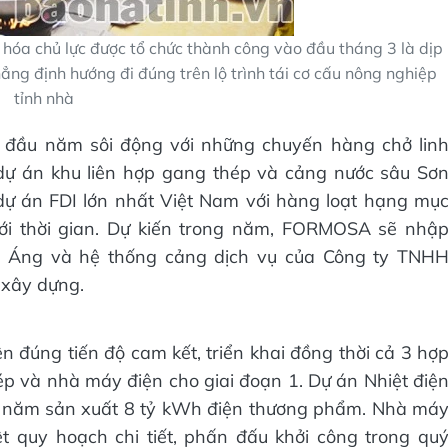
hóa chủ lực được tổ chức thành công vào đầu tháng 3 là dịp
ng định hướng đi đúng trên lộ trình tái cơ cấu nông nghiệp
tỉnh nhà
đầu năm sôi động với những chuyến hàng chở lin
dự án khu liên hợp gang thép và cảng nước sâu Sơ
ự án FDI lớn nhất Việt Nam với hàng loạt hạng mụ
với thời gian. Dự kiến trong năm, FORMOSA sẽ nhậ
 Áng và hệ thống cảng dịch vụ của Công ty TNH
xây dựng.
n đúng tiến độ cam kết, triển khai đồng thời cả 3 hợ
ép và nhà máy điện cho giai đoạn 1. Dự án Nhiệt điệ
ỗi năm sản xuất 8 tỷ kWh điện thương phẩm. Nhà má
t quy hoạch chi tiết, phấn đấu khởi công trong qu