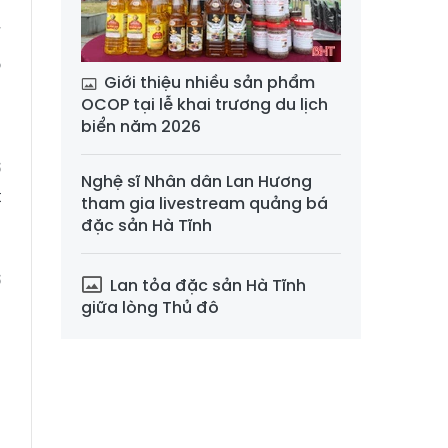
h
ế
ộ
Giới thiệu nhiều sản phẩm
á
OCOP tại lễ khai trương du lịch
biển năm 2026
ơ
Nghệ sĩ Nhân dân Lan Hương
t
tham gia livestream quảng bá
.
đặc sản Hà Tĩnh
ã
ở
Lan tỏa đặc sản Hà Tĩnh
giữa lòng Thủ đô
ủ