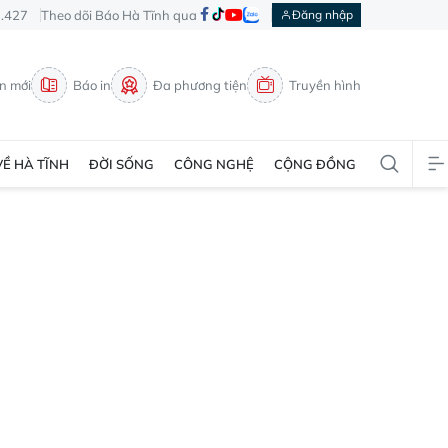
3.427
Theo dõi Báo Hà Tĩnh qua
Đăng nhập
in mới
Báo in
Đa phương tiện
Truyền hình
VỀ HÀ TĨNH
ĐỜI SỐNG
CÔNG NGHỆ
CỘNG ĐỒNG