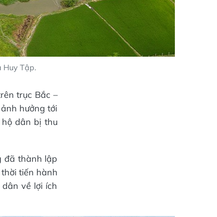
à Huy Tập.
rên trục Bắc –
ảnh hưởng tới
 hộ dân bị thu
g đã thành lập
 thời tiến hành
dân về lợi ích