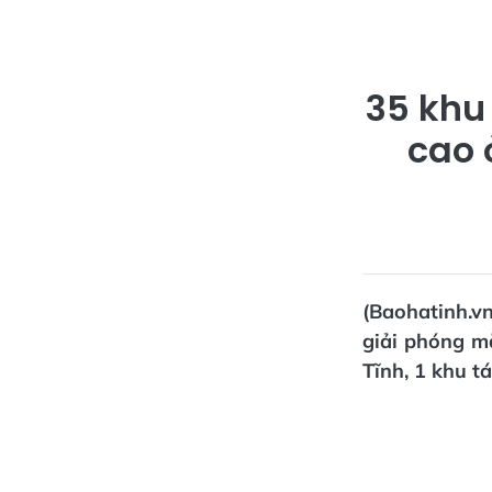
35 khu
cao 
(Baohatinh.vn
giải phóng m
Tĩnh, 1 khu t