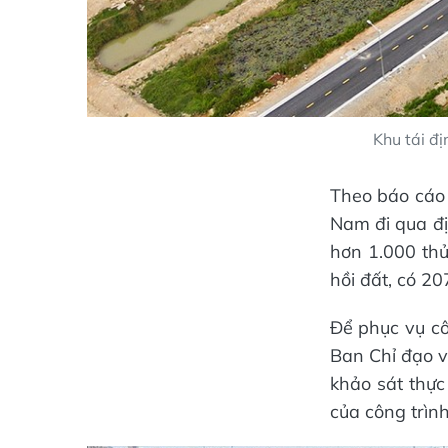
Khu tái đ
Theo báo cáo 
Nam đi qua đ
hơn 1.000 thử
hồi đất, có 20
Để phục vụ cô
Ban Chỉ đạo và
khảo sát thực
của công trình