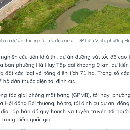
ịnh cư dự án đường sắt tốc độ cao ở TDP Liên Vinh, phường H
nghiên cứu tiền khả thi, dự án đường sắt tốc độ cao t
ịa bàn phường Hà Huy Tập dài khoảng 9 km, dự kiến 
a đất các loại với tổng diện tích 71 ha. Trong số các
7 hộ dân thuộc diện tái định cư.
ng tác giải phóng mặt bằng (GPMB), tới nay, phườn
 Hội đồng Bồi thường, hỗ trợ, tái định cư dự án, đồng
 địa, lập bản đồ quy hoạch và tuyên truyền tới người 
 trọng điểm quốc gia.