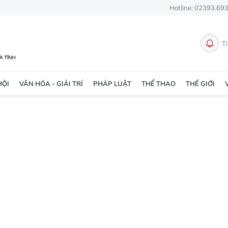
Hotline: 02393.69
T
HỘI
VĂN HÓA - GIẢI TRÍ
PHÁP LUẬT
THỂ THAO
THẾ GIỚI