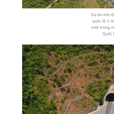
Dự án mở rộ
quốc lộ 1 n
một trong n
Quốc 