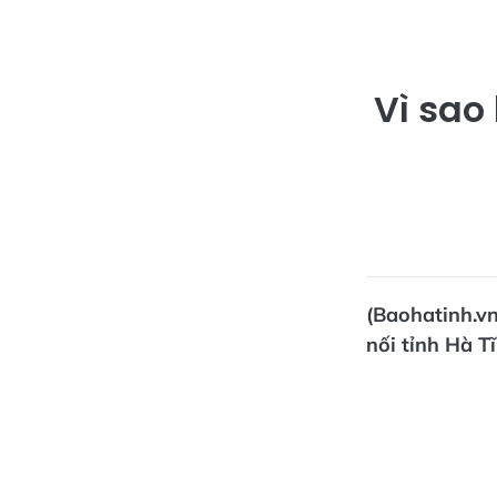
Vì sa
(Baohatinh.vn
nối tỉnh Hà T