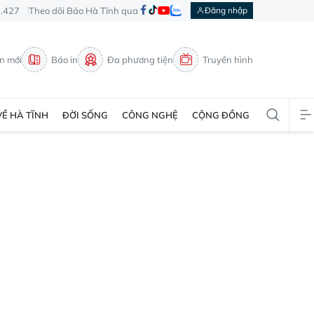
3.427
Theo dõi Báo Hà Tĩnh qua
Đăng nhập
in mới
Báo in
Đa phương tiện
Truyền hình
VỀ HÀ TĨNH
ĐỜI SỐNG
CÔNG NGHỆ
CỘNG ĐỒNG