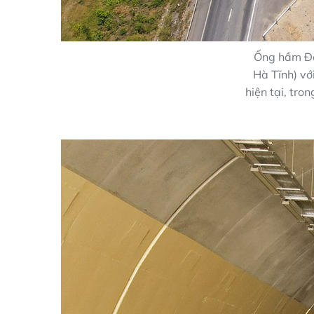
Ống hầm Đè
Hà Tĩnh) vớ
hiện tại, tro