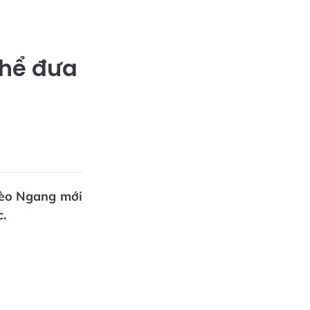
hể đưa
èo Ngang mới
c.