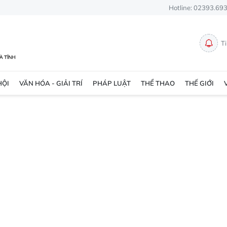
Hotline: 02393.69
T
HỘI
VĂN HÓA - GIẢI TRÍ
PHÁP LUẬT
THỂ THAO
THẾ GIỚI