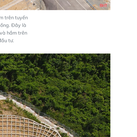
m trên tuyến
đồng. Đây là
 và hầm trên
ầu tư.