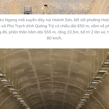
o Ngang mới xuyên dãy núi Hoành Sơn, kết nối phường Hoàn
i xã Phú Trạch (tỉnh Quảng Trị) có chiều dài 650 m, nằm về 
ng đó, phần thân hầm dài 555 m, rộng 10,5m, bố trí 2 làn xe, t
80 km/h.