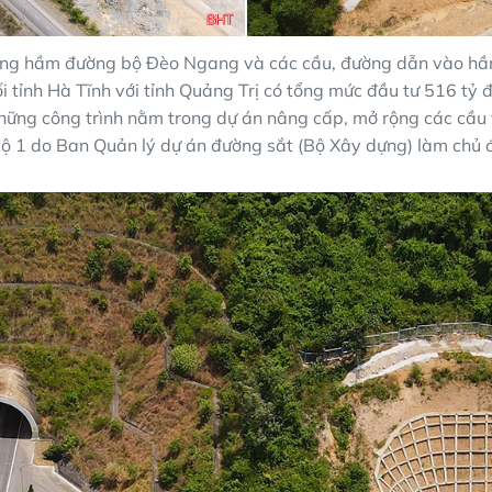
ng hầm đường bộ Đèo Ngang và các cầu, đường dẫn vào hầ
ối tỉnh Hà Tĩnh với tỉnh Quảng Trị có tổng mức đầu tư 516 tỷ 
hững công trình nằm trong dự án nâng cấp, mở rộng các cầu
lộ 1 do Ban Quản lý dự án đường sắt (Bộ Xây dựng) làm chủ đ