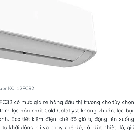
per KC-12FC32.
C32 có mức giá rẻ hàng đầu thị trường cho tùy chọ
m lọc hóa chất Cold Calatlyst kháng khuẩn, lọc bụi
h, Eco tiết kiệm điện, chế độ gió tự động lên xuốn
 tự khởi động lại và chạy chế độ, cài đặt nhiệt độ, gi