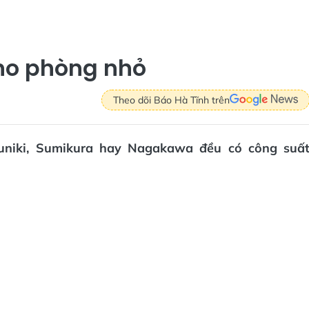
cho phòng nhỏ
Theo dõi Báo Hà Tĩnh trên
uniki, Sumikura hay Nagakawa đều có công suấ