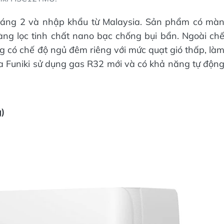
háng 2 và nhập khẩu từ Malaysia. Sản phẩm có mà
màng lọc tinh chất nano bạc chống bụi bẩn. Ngoài ch
ng có chế độ ngủ đêm riêng với mức quạt gió thấp, là
ủa Funiki sử dụng gas R32 mới và có khả năng tự độn
)