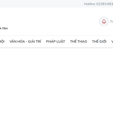
Hotline: 02393.69
T
HỘI
VĂN HÓA - GIẢI TRÍ
PHÁP LUẬT
THỂ THAO
THẾ GIỚI