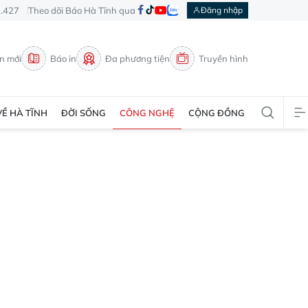
3.427
Theo dõi Báo Hà Tĩnh qua
Đăng nhập
in mới
Báo in
Đa phương tiện
Truyền hình
VỀ HÀ TĨNH
ĐỜI SỐNG
CÔNG NGHỆ
CỘNG ĐỒNG