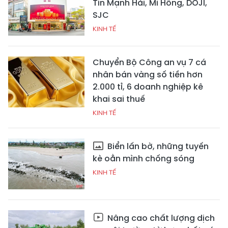
Tín Mạnh Hải, Mi Hồng, DOJI,
SJC
KINH TẾ
Chuyển Bộ Công an vụ 7 cá
nhân bán vàng số tiền hơn
2.000 tỉ, 6 doanh nghiệp kê
khai sai thuế
KINH TẾ
Biển lấn bờ, những tuyến
kè oằn mình chống sóng
KINH TẾ
Nâng cao chất lượng dịch