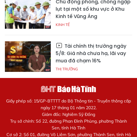
Chủ động phòng, chống ngập
lụt tại một số khu vực ở Khu
Kinh tế Vũng Áng
KINH TẾ
Tài chính thị trường ngày
5/8: Giá nhà chưa hạ, lãi vay
mua đã chạm 16%
THỊ TRƯỜNG
Giấy phép số: 15/GP-BTTTT do Bộ Thông tin - Truyền thông cấp
ngày 17 tháng 01 năm 2022.
Giám đốc: Nghiêm Sỹ Đống
Trụ sở chính: Số 22, đường Phan Đình Phùng, phường Thành
Sen, tỉnh Hà Tĩnh
Cơ sở 2: Số 01, đường Võ Liêm Sơn, phường Thành Sen, tỉnh Hà