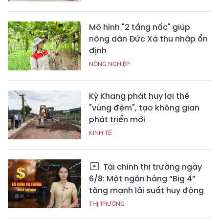
Mô hình "2 tầng nấc" giúp
nông dân Đức Xá thu nhập ổn
định
NÔNG NGHIỆP
Kỳ Khang phát huy lợi thế
"vùng đệm", tạo không gian
phát triển mới
KINH TẾ
Tài chính thị trường ngày
6/8: Một ngân hàng “Big 4”
tăng mạnh lãi suất huy động
THỊ TRƯỜNG