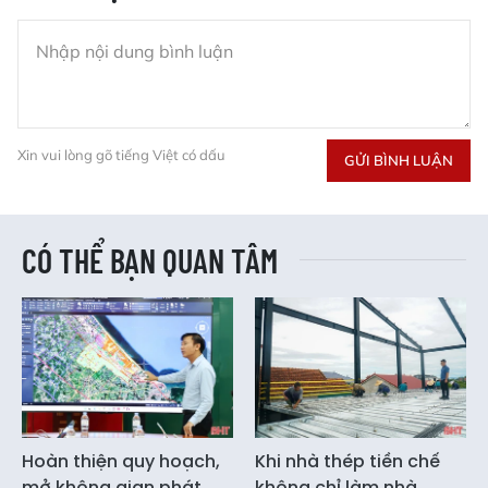
Xin vui lòng gõ tiếng Việt có dấu
GỬI BÌNH LUẬN
CÓ THỂ BẠN QUAN TÂM
Hoàn thiện quy hoạch,
Khi nhà thép tiền chế
mở không gian phát
không chỉ làm nhà