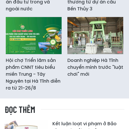
án đầu tư trong và
thương từ dự án cầu
ngoài nước
Bến Thủy 3
Hội chợ Triển lãm sản
Doanh nghiệp Hà Tĩnh
phẩm CNNT tiêu biểu
chuyển mình trước "luật
miền Trung - Tây
chơi" mới
Nguyên tại Hà Tĩnh diễn
ra từ 21-26/8
ĐỌC THÊM
Kết luận loạt vi phạm ở Bảo