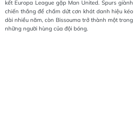
kết Europa League gặp Man United. Spurs giành
chiến thắng để chấm dứt cơn khát danh hiệu kéo
dài nhiều năm, còn Bissouma trở thành một trong
những người hùng của đội bóng.