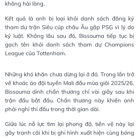
không hài lòng.
Kết quả là anh bị loại khỏi danh sách đăng ký
tham dự trận Siêu cúp châu Âu gặp PSG vì lý do
kỷ luật. Không lâu sau đó, Bissouma tiếp tục bị
gạch tên khỏi danh sách tham dự Champions
League của Tottenham.
Những khó khăn chưa dừng lại ở đó. Trong lần trở
về khoác áo đội tuyển Mali đầu mùa giải 2025/26,
Bissouma dính chấn thương chỉ vài giây sau khi
trận đấu bắt đầu. Chấn thương này khiến anh
phải nghỉ thi đấu trong thời gian dài.
Giữa lúc nỗ lực tìm lại phong độ, tiền vệ này lại
gây tranh cãi khi bị ghi hình xuất hiện cùng bóng