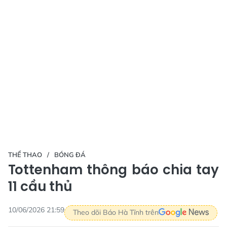
THỂ THAO
BÓNG ĐÁ
Tottenham thông báo chia tay
11 cầu thủ
10/06/2026 21:59
Theo dõi Báo Hà Tĩnh trên