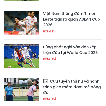
Việt Nam thắng đậm Timor
Leste trận ra quân ASEAN Cup
2026
BÓNG ĐÁ
Bùng phát nghi vấn dàn xếp
trận đấu tại World Cup 2026
BÓNG ĐÁ
Cựu tuyển thủ nữ và hành
trình gieo mầm đam mê bóng
đá
BÓNG ĐÁ