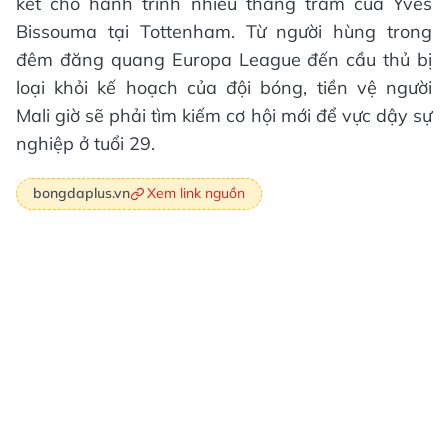
kết cho hành trình nhiều thăng trầm của Yves
Bissouma tại Tottenham. Từ người hùng trong
đêm đăng quang Europa League đến cầu thủ bị
loại khỏi kế hoạch của đội bóng, tiền vệ người
Mali giờ sẽ phải tìm kiếm cơ hội mới để vực dậy sự
nghiệp ở tuổi 29.
Xem link nguồn
bongdaplus.vn