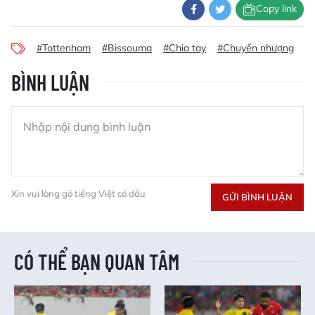
Copy link
#Tottenham
#Bissouma
#Chia tay
#Chuyển nhượng
#
BÌNH LUẬN
Xin vui lòng gõ tiếng Việt có dấu
GỬI BÌNH LUẬN
CÓ THỂ BẠN QUAN TÂM