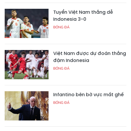
Tuyển Việt Nam thắng dễ
Indonesia 3-0
BÓNG ĐÁ
Việt Nam được dự đoán thắng
đậm Indonesia
BÓNG ĐÁ
Infantino bên bờ vực mất ghế
BÓNG ĐÁ