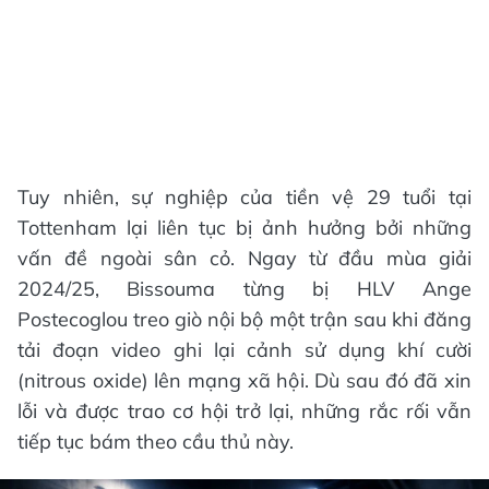
Tuy nhiên, sự nghiệp của tiền vệ 29 tuổi tại
Tottenham lại liên tục bị ảnh hưởng bởi những
vấn đề ngoài sân cỏ. Ngay từ đầu mùa giải
2024/25, Bissouma từng bị HLV Ange
Postecoglou treo giò nội bộ một trận sau khi đăng
tải đoạn video ghi lại cảnh sử dụng khí cười
(nitrous oxide) lên mạng xã hội. Dù sau đó đã xin
lỗi và được trao cơ hội trở lại, những rắc rối vẫn
tiếp tục bám theo cầu thủ này.