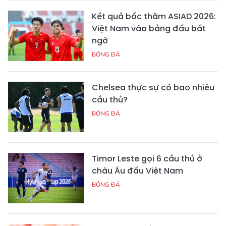
Kết quả bốc thăm ASIAD 2026:
Việt Nam vào bảng đấu bất
ngờ
BÓNG ĐÁ
Chelsea thực sự có bao nhiêu
cầu thủ?
BÓNG ĐÁ
Timor Leste gọi 6 cầu thủ ở
châu Âu đấu Việt Nam
BÓNG ĐÁ