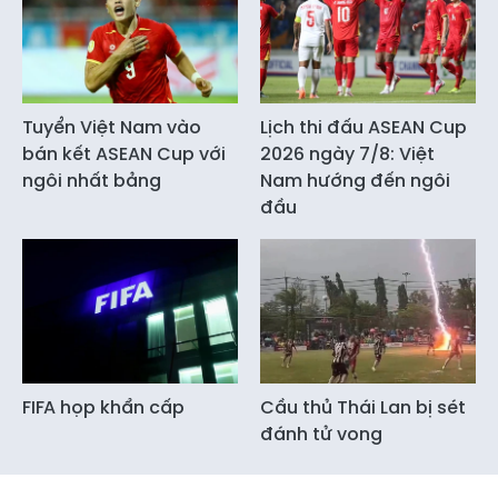
Tuyển Việt Nam vào
Lịch thi đấu ASEAN Cup
bán kết ASEAN Cup với
2026 ngày 7/8: Việt
ngôi nhất bảng
Nam hướng đến ngôi
đầu
FIFA họp khẩn cấp
Cầu thủ Thái Lan bị sét
đánh tử vong