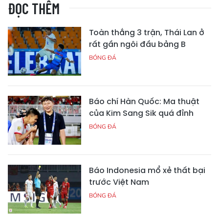
ĐỌC THÊM
Toàn thắng 3 trận, Thái Lan ở
rất gần ngôi đầu bảng B
BÓNG ĐÁ
Báo chí Hàn Quốc: Ma thuật
của Kim Sang Sik quá đỉnh
BÓNG ĐÁ
Báo Indonesia mổ xẻ thất bại
trước Việt Nam
BÓNG ĐÁ