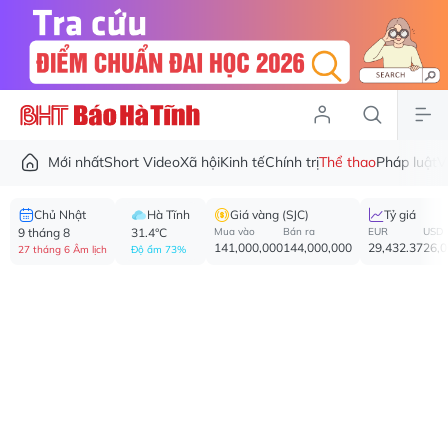
Mới nhất
Short Video
Xã hội
Kinh tế
Chính trị
Thể thao
Pháp luật
V
Chủ Nhật
Hà Tĩnh
Giá vàng (SJC)
Tỷ giá
9 tháng 8
31.4°C
Mua vào
Bán ra
EUR
USD
141,000,000
144,000,000
29,432.37
26,
27 tháng 6 Âm lịch
Độ ẩm 73%