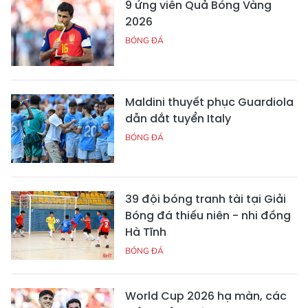
9 ứng viên Quả Bóng Vàng
2026
BÓNG ĐÁ
Maldini thuyết phục Guardiola
dẫn dắt tuyển Italy
BÓNG ĐÁ
39 đội bóng tranh tài tại Giải
Bóng đá thiếu niên - nhi đồng
Hà Tĩnh
BÓNG ĐÁ
World Cup 2026 hạ màn, các