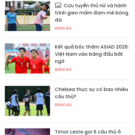
Cựu tuyển thủ nữ và hành
trình gieo mầm đam mê bóng
đá
BÓNG ĐÁ
Kết quả bốc thăm ASIAD 2026:
Việt Nam vào bảng đấu bất
ngờ
BÓNG ĐÁ
Chelsea thực sự có bao nhiêu
cầu thủ?
BÓNG ĐÁ
Timor Leste gọi 6 cầu thủ ở