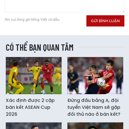
Xin vui lòng gõ tiếng Việt có dấu
GỬI BÌNH LUẬN
CÓ THỂ BẠN QUAN TÂM
Xác định được 2 cặp
Đứng đầu bảng A, đội
bán kết ASEAN Cup
tuyển Việt Nam sẽ gặp
2026
đối thủ nào ở bán kết?