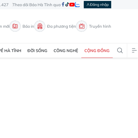
3.427
Theo dõi Báo Hà Tĩnh qua
Đăng nhập
in mới
Báo in
Đa phương tiện
Truyền hình
VỀ HÀ TĨNH
ĐỜI SỐNG
CÔNG NGHỆ
CỘNG ĐỒNG