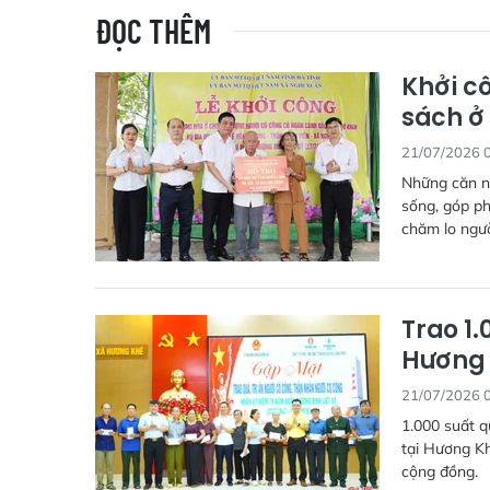
ĐỌC THÊM
Khởi c
sách ở
21/07/2026 
Những căn nh
sống, góp ph
chăm lo ngườ
Trao 1.
Hương
21/07/2026 
1.000 suất q
tại Hương Kh
cộng đồng.