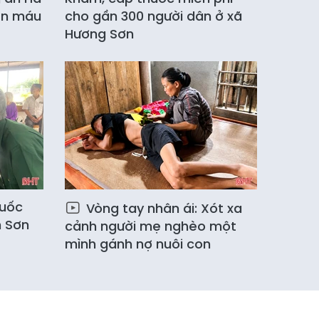
ến máu
cho gần 300 người dân ở xã
Hương Sơn
huốc
Vòng tay nhân ái: Xót xa
n Sơn
cảnh người mẹ nghèo một
mình gánh nợ nuôi con