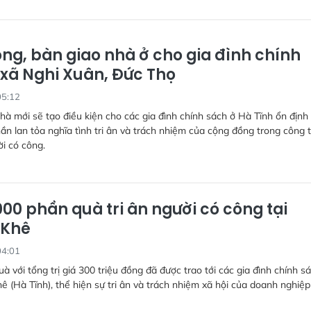
ông, bàn giao nhà ở cho gia đình chính
 xã Nghi Xuân, Đức Thọ
05:12
à mới sẽ tạo điều kiện cho các gia đình chính sách ở Hà Tĩnh ổn định
ần lan tỏa nghĩa tình tri ân và trách nhiệm của cộng đồng trong công 
i có công.
000 phần quà tri ân người có công tại
 Khê
04:01
uà với tổng trị giá 300 triệu đồng đã được trao tới các gia đình chính s
ê (Hà Tĩnh), thể hiện sự tri ân và trách nhiệm xã hội của doanh nghiệp