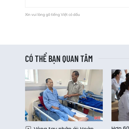
Xin vui lòng gõ tiếng Việt có dấu
CÓ THỂ BẠN QUAN TÂM
Hơn 60
Vòng tay nhân ái: Hoàn