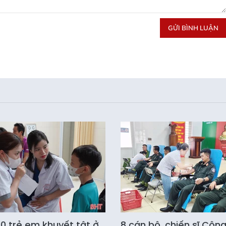
GỬI BÌNH LUẬN
0 trẻ em khuyết tật ở
8 cán bộ, chiến sĩ Côn