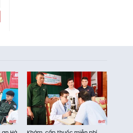
g an Hà
Khám, cấp thuốc miễn phí