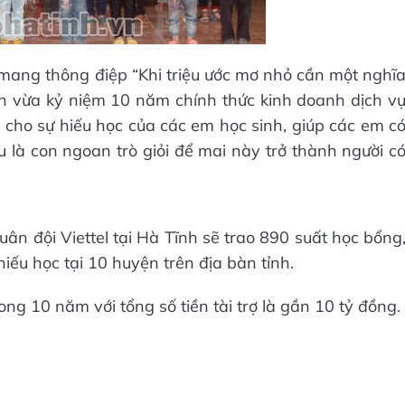
mang thông điệp “Khi triệu ước mơ nhỏ cần một nghĩ
nh vừa kỷ niệm 10 năm chính thức kinh doanh dịch v
 cho sự hiếu học của các em học sinh, giúp các em c
 là con ngoan trò giỏi để mai này trở thành người c
ân đội Viettel tại Hà Tĩnh sẽ trao 890 suất học bổng
iếu học tại 10 huyện trên địa bàn tỉnh.
ong 10 năm với tổng số tiền tài trợ là gần 10 tỷ đồng.