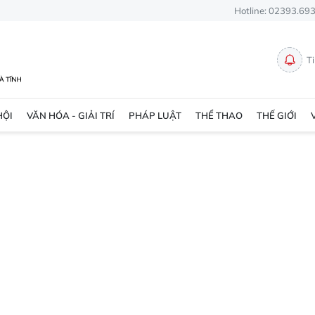
Hotline: 02393.69
T
HỘI
VĂN HÓA - GIẢI TRÍ
PHÁP LUẬT
THỂ THAO
THẾ GIỚI