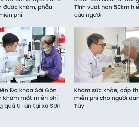
h được khám, phẫu
Tĩnh vượt hơn 50km hi
miễn phí
cứu người
iện Đa khoa Sài Gòn
Khám sức khỏe, cấp t
h khám mắt miễn phí
miễn phí cho người dâ
g quà tri ân tại xã Sơn
Tây