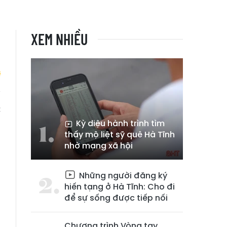
XEM NHIỀU
c
ó
Kỳ diệu hành trình tìm
thấy mộ liệt sỹ quê Hà Tĩnh
nhờ mạng xã hội
Những người đăng ký
hiến tạng ở Hà Tĩnh: Cho đi
để sự sống được tiếp nối
Chương trình Vòng tay