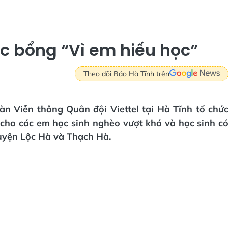
ọc bổng “Vì em hiếu học”
Theo dõi Báo Hà Tĩnh trên
àn Viễn thông Quân đội Viettel tại Hà Tĩnh tổ chứ
 cho các em học sinh nghèo vượt khó và học sinh c
uyện Lộc Hà và Thạch Hà.