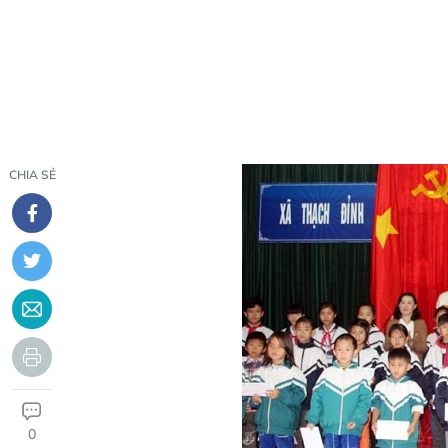
CHIA SẺ
0