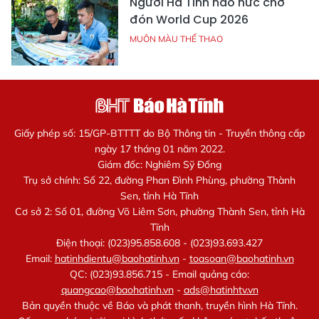
Người Hà Tĩnh háo hức chờ
đón World Cup 2026
MUÔN MÀU THỂ THAO
Giấy phép số: 15/GP-BTTTT do Bộ Thông tin - Truyền thông cấp
ngày 17 tháng 01 năm 2022.
Giám đốc: Nghiêm Sỹ Đống
Trụ sở chính: Số 22, đường Phan Đình Phùng, phường Thành
Sen, tỉnh Hà Tĩnh
Cơ sở 2: Số 01, đường Võ Liêm Sơn, phường Thành Sen, tỉnh Hà
Tĩnh
Điện thoại: (023)95.858.608 - (023)93.693.427
Email:
hatinhdientu@baohatinh.vn
-
toasoan@baohatinh.vn
QC: (023)93.856.715 - Email quảng cáo:
quangcao@baohatinh.vn
-
ads@hatinhtv.vn
Bản quyền thuộc về Báo và phát thanh, truyền hình Hà Tĩnh.