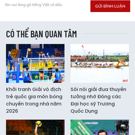
Xin vui lòng gõ tiếng Việt có dấu
GỬI BÌNH LUẬN
CÓ THỂ BẠN QUAN TÂM
Khởi tranh Giải vô địch
Sôi nôi giải đua thuyền
trẻ quốc gia môn bóng
tưởng nhớ Đông các
chuyền trong nhà năm
Đại học sỹ Trương
2026
Quốc Dụng