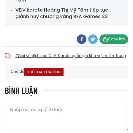
VĐV karate Hoàng Thị Mỹ Tâm tiếp tục
giành huy chương vàng SEA Games 33
Copy link
#Giải vô địch các CLB Karate quốc gia khu vực miền Trung
#
Chủ đề
THỂ THAO HÀ TĨNH
BÌNH LUẬN