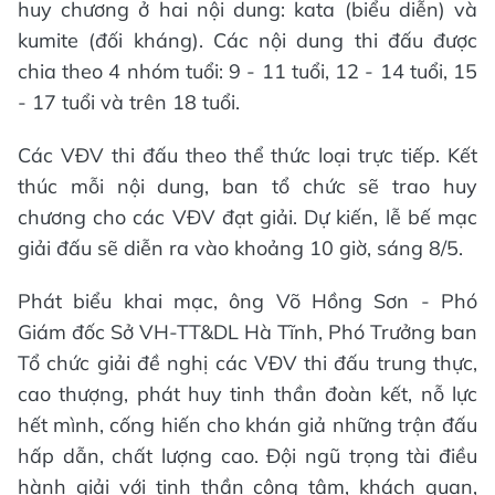
huy chương ở hai nội dung: kata (biểu diễn) và
kumite (đối kháng). Các nội dung thi đấu được
chia theo 4 nhóm tuổi: 9 - 11 tuổi, 12 - 14 tuổi, 15
- 17 tuổi và trên 18 tuổi.
Các VĐV thi đấu theo thể thức loại trực tiếp. Kết
thúc mỗi nội dung, ban tổ chức sẽ trao huy
chương cho các VĐV đạt giải. Dự kiến, lễ bế mạc
giải đấu sẽ diễn ra vào khoảng 10 giờ, sáng 8/5.
Phát biểu khai mạc, ông Võ Hồng Sơn - Phó
Giám đốc Sở VH-TT&DL Hà Tĩnh, Phó Trưởng ban
Tổ chức giải đề nghị các VĐV thi đấu trung thực,
cao thượng, phát huy tinh thần đoàn kết, nỗ lực
hết mình, cống hiến cho khán giả những trận đấu
hấp dẫn, chất lượng cao. Đội ngũ trọng tài điều
hành giải với tinh thần công tâm, khách quan,