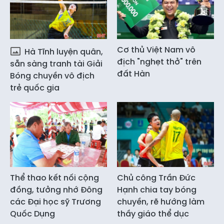
Cơ thủ Việt Nam vô
Hà Tĩnh luyện quân,
địch "nghẹt thở" trên
sẵn sàng tranh tài Giải
đất Hàn
Bóng chuyền vô địch
trẻ quốc gia
Thể thao kết nối cộng
Chủ công Trần Đức
đồng, tưởng nhớ Đông
Hạnh chia tay bóng
các Đại học sỹ Trương
chuyền, rẽ hướng làm
Quốc Dụng
thầy giáo thể dục