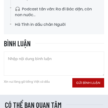
Podcast tản văn: Ra đi Bác dặn, còn
non nước…
Hà Tĩnh in dấu chân Người
BÌNH LUẬN
Xin vui lòng gõ tiếng Việt có dấu
GỬI BÌNH LUẬN
CÓ THỂ BẠN QUAN TÂM