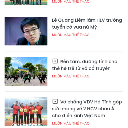
MUÔN MÀU THỂ THAO
Lê Quang Liêm làm HLV trưởng
tuyển cờ vua nữ Mỹ
MUÔN MÀU THỂ THAO
Rèn tâm, dưỡng tính cho
thế hệ trẻ từ võ cổ truyền
MUÔN MÀU THỂ THAO
Vợ chồng VĐV Hà Tĩnh góp
sức mang về 2 HCV châu Á
cho điền kinh Việt Nam
MUÔN MÀU THỂ THAO