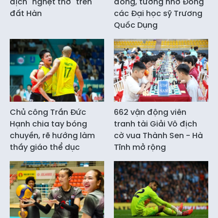
địch "nghẹt thở" trên
đồng, tưởng nhớ Đông
đất Hàn
các Đại học sỹ Trương
Quốc Dụng
Chủ công Trần Đức
662 vận động viên
Hạnh chia tay bóng
tranh tài Giải Vô địch
chuyền, rẽ hướng làm
cờ vua Thành Sen - Hà
thầy giáo thể dục
Tĩnh mở rộng