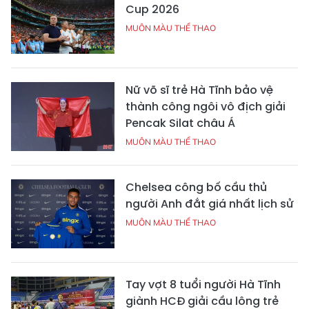
Cup 2026
MUÔN MÀU THỂ THAO
Nữ võ sĩ trẻ Hà Tĩnh bảo vệ
thành công ngôi vô địch giải
Pencak Silat châu Á
MUÔN MÀU THỂ THAO
Chelsea công bố cầu thủ
người Anh đắt giá nhất lịch sử
MUÔN MÀU THỂ THAO
Tay vợt 8 tuổi người Hà Tĩnh
giành HCĐ giải cầu lông trẻ