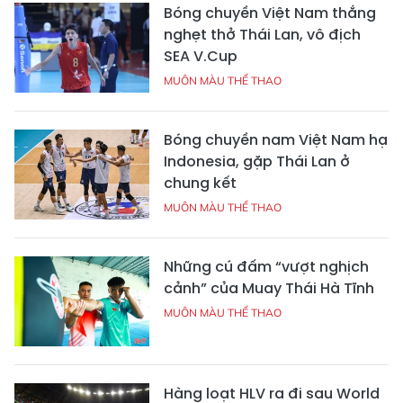
Bóng chuyền Việt Nam thắng
nghẹt thở Thái Lan, vô địch
SEA V.Cup
MUÔN MÀU THỂ THAO
Bóng chuyền nam Việt Nam hạ
Indonesia, gặp Thái Lan ở
chung kết
MUÔN MÀU THỂ THAO
Những cú đấm “vượt nghịch
cảnh” của Muay Thái Hà Tĩnh
MUÔN MÀU THỂ THAO
Hàng loạt HLV ra đi sau World