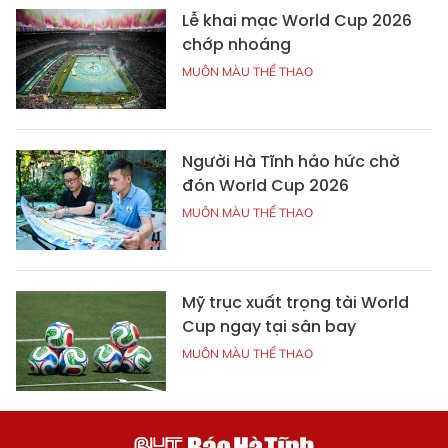
Lễ khai mạc World Cup 2026
chớp nhoáng
MUÔN MÀU THỂ THAO
Người Hà Tĩnh háo hức chờ
đón World Cup 2026
MUÔN MÀU THỂ THAO
Mỹ trục xuất trọng tài World
Cup ngay tại sân bay
MUÔN MÀU THỂ THAO