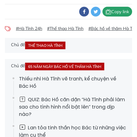
Copy link
#Hà Tĩnh 24h
#Thể thao Hà Tĩnh
#Bác hồ về thăm Hà Tĩn
Chủ đề
THỂ THAO HÀ TĨNH
Chủ đề
65 NĂM NGÀY BÁC HỒ VỀ THĂM HÀ TĨNH
Thiếu nhi Hà Tĩnh vẽ tranh, kể chuyện về
Bác Hồ
QUIZ: Bác Hồ căn dặn “Hà Tĩnh phải làm
sao cho tình hình nổi bật lên” trong dịp
nào?
Lan tỏa tinh thần học Bác từ những việc
làm cụ thể