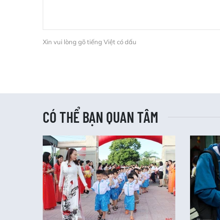
Xin vui lòng gõ tiếng Việt có dấu
CÓ THỂ BẠN QUAN TÂM