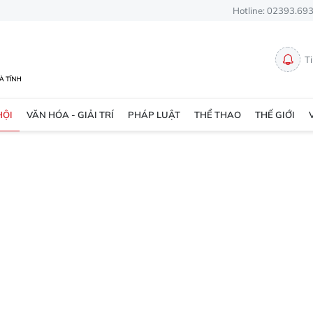
Hotline: 02393.69
T
HỘI
VĂN HÓA - GIẢI TRÍ
PHÁP LUẬT
THỂ THAO
THẾ GIỚI