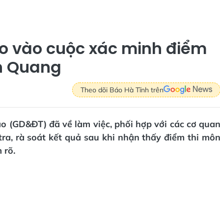
ạo vào cuộc xác minh điểm
ên Quang
Theo dõi Báo Hà Tĩnh trên
o (GD&ĐT) đã về làm việc, phối hợp với các cơ qua
ra, rà soát kết quả sau khi nhận thấy điểm thi mô
 rõ.