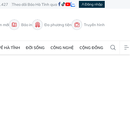
3.427
Theo dõi Báo Hà Tĩnh qua
Đăng nhập
in mới
Báo in
Đa phương tiện
Truyền hình
VỀ HÀ TĨNH
ĐỜI SỐNG
CÔNG NGHỆ
CỘNG ĐỒNG