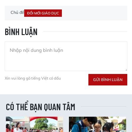
Chủ đề
ĐỔI MỚI GIÁO DỤC
BÌNH LUẬN
Xin vui lòng gõ tiếng Việt có dấu
GỬI BÌNH LUẬN
CÓ THỂ BẠN QUAN TÂM