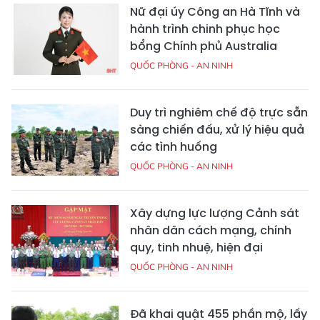
Nữ đại úy Công an Hà Tĩnh và
hành trình chinh phục học
bổng Chính phủ Australia
QUỐC PHÒNG - AN NINH
Duy trì nghiêm chế độ trực sẵn
sàng chiến đấu, xử lý hiệu quả
các tình huống
QUỐC PHÒNG - AN NINH
Xây dựng lực lượng Cảnh sát
nhân dân cách mạng, chính
quy, tinh nhuệ, hiện đại
QUỐC PHÒNG - AN NINH
Đã khai quật 455 phần mộ, lấy