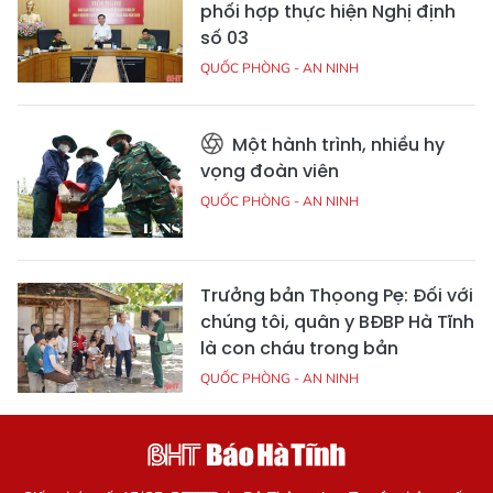
phối hợp thực hiện Nghị định
số 03
QUỐC PHÒNG - AN NINH
Một hành trình, nhiều hy
vọng đoàn viên
QUỐC PHÒNG - AN NINH
Trưởng bản Thọong Pẹ: Đối với
chúng tôi, quân y BĐBP Hà Tĩnh
là con cháu trong bản
QUỐC PHÒNG - AN NINH