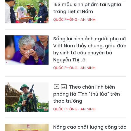
153 mẫu sinh phẩm tại Nghĩa
trang Liệt sĩ Nầm
QUỐC PHÒNG - AN NINH
Sống lại hình ảnh người phụ nữ
Việt Nam thủy chung, giàu đức
hy sinh từ câu chuyện bà
Nguyễn Thị Lệ
QUỐC PHÒNG - AN NINH
Theo chân lính biên
phòng Hà Tĩnh "thử lửa" trên
thao trường
QUỐC PHÒNG - AN NINH
Nâng cao chất lượng công tác