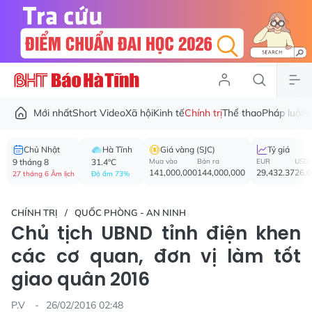
Mới nhất
Short Video
Xã hội
Kinh tế
Chính trị
Thể thao
Pháp luật
V
Chủ Nhật
Hà Tĩnh
Giá vàng (SJC)
Tỷ giá
9 tháng 8
31.4°C
Mua vào
Bán ra
EUR
USD
141,000,000
144,000,000
29,432.37
26,
27 tháng 6 Âm lịch
Độ ẩm 73%
CHÍNH TRỊ
QUỐC PHÒNG - AN NINH
Chủ tịch UBND tỉnh điện khen
các cơ quan, đơn vị làm tốt
giao quân 2016
P.V
26/02/2016 02:48