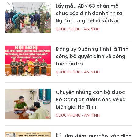
Lấy mẫu ADN 63 phần mộ
chưa xác định danh tính tại
Nghĩa trang Liệt sĩ Núi Nài
QUỐC PHÒNG - AN NINH
Đảng ủy Quân sự tỉnh Hà Tĩnh
công bố quyết định về công
tác cán bộ
QUỐC PHÒNG - AN NINH
Chuyện những cán bộ được
Bộ Công an điều động về xã
biên giới Hà Tĩnh
QUỐC PHÒNG - AN NINH
Tìm kiếm, quy tập, xác định