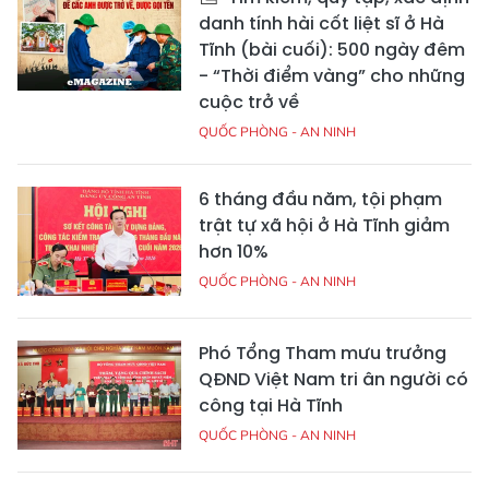
danh tính hài cốt liệt sĩ ở Hà
Tĩnh (bài cuối): 500 ngày đêm
- “Thời điểm vàng” cho những
cuộc trở về
QUỐC PHÒNG - AN NINH
6 tháng đầu năm, tội phạm
trật tự xã hội ở Hà Tĩnh giảm
hơn 10%
QUỐC PHÒNG - AN NINH
Phó Tổng Tham mưu trưởng
QĐND Việt Nam tri ân người có
công tại Hà Tĩnh
QUỐC PHÒNG - AN NINH