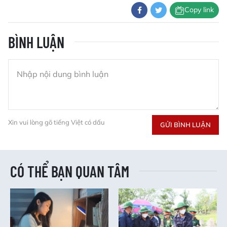
Copy link
BÌNH LUẬN
Xin vui lòng gõ tiếng Việt có dấu
GỬI BÌNH LUẬN
CÓ THỂ BẠN QUAN TÂM