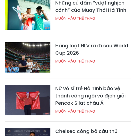
Những cú đấm “vượt nghịch
cảnh” của Muay Thái Hà Tĩnh
MUÔN MÀU THỂ THAO
Hàng loạt HLV ra đi sau World
Cup 2026
MUÔN MÀU THỂ THAO
Nữ võ sĩ trẻ Hà Tĩnh bảo vệ
thành công ngôi vô địch giải
Pencak Silat châu Á
MUÔN MÀU THỂ THAO
Chelsea công bố cầu thủ