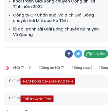
Khởi tranh Giải Bóng chuyền Công an Hà
Tĩnh năm 2022
Công ty CP Chăn nuôi vô địch Giải Bóng
chuyền hơi Mitraco Hà Tĩnh
16 đội tranh tài Giải Bóng chuyền nữ huyện
Vũ Quang
Copy link
#Hà Tĩnh 24h
#Công an Hà Tĩnh
#Bóng chuyền
#Bóng c
Chủ đề
HOẠT ĐỘNG CỦA LÃNH ĐẠO TỈNH
Chủ đề
THỂ THAO HÀ TĨNH