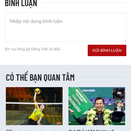
BÌNH LUẬN
Xin vui lòng gõ tiếng Việt có dấu
GỬI BÌNH LUẬN
CÓ THỂ BẠN QUAN TÂM