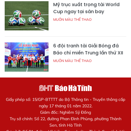
Mỹ trục xuất trọng tài World
Cup ngay tại sân bay
MUÔN MÀU THỂ THAO
6 đội tranh tài Giải Bóng đá
Báo chí miền Trung lần thứ XII
MUÔN MÀU THỂ THAO
Giấy phép số: 15/GP-BTTTT do Bộ Thông tin - Truyền thông cấp
ngày 17 tháng 01 năm 2022.
Giám đốc: Nghiêm Sỹ Đống
Trụ sở chính: Số 22, đường Phan Đình Phùng, phường Thành
Sen, tỉnh Hà Tĩnh