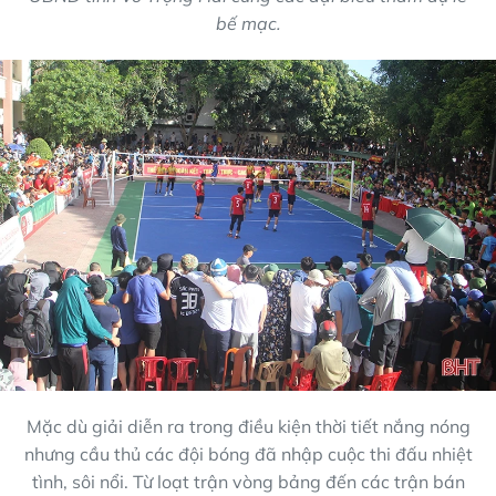
bế mạc.
Mặc dù giải diễn ra trong điều kiện thời tiết nắng nóng
nhưng cầu thủ các đội bóng đã nhập cuộc thi đấu nhiệt
tình, sôi nổi. Từ loạt trận vòng bảng đến các trận bán