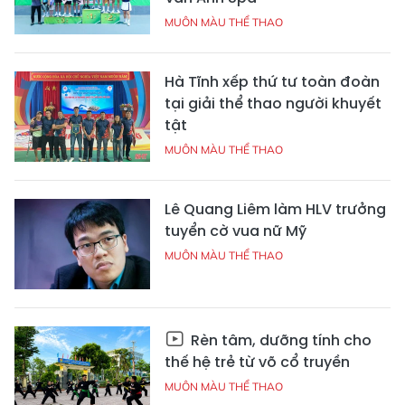
MUÔN MÀU THỂ THAO
Hà Tĩnh xếp thứ tư toàn đoàn
tại giải thể thao người khuyết
tật
MUÔN MÀU THỂ THAO
Lê Quang Liêm làm HLV trưởng
tuyển cờ vua nữ Mỹ
MUÔN MÀU THỂ THAO
Rèn tâm, dưỡng tính cho
thế hệ trẻ từ võ cổ truyền
MUÔN MÀU THỂ THAO