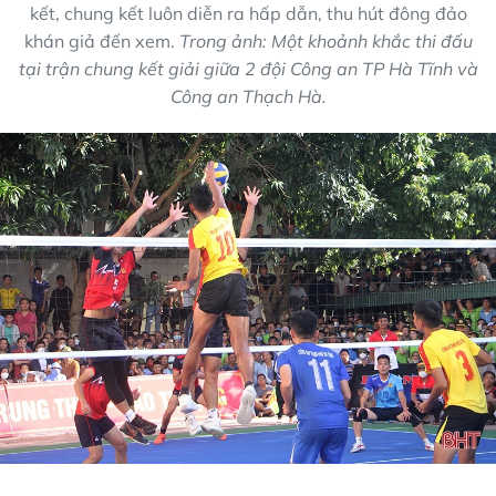
kết, chung kết luôn diễn ra hấp dẫn, thu hút đông đảo
khán giả đến xem.
Trong ảnh: Một khoảnh khắc thi đấu
tại trận chung kết giải giữa 2 đội Công an TP Hà Tĩnh và
Công an Thạch Hà.