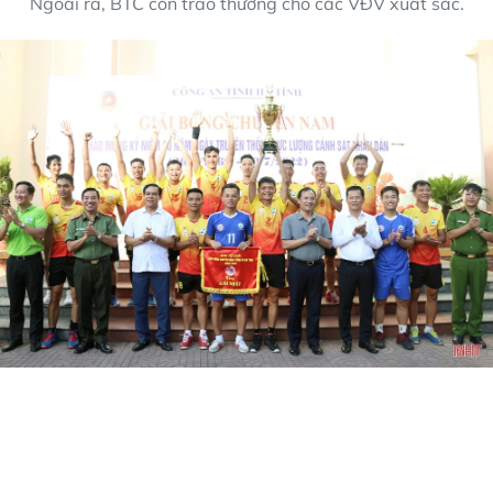
Ngoài ra, BTC còn trao thưởng cho các VĐV xuất sắc.