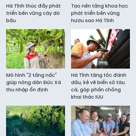
Hà Tĩnh thúc đẩy phát
Tạo nền tảng khoa học
triển bền vững cây dó
phát triển bền vững
bầu
hươu sao Hà Tĩnh
Mô hình "2 tầng nấc"
Hà Tĩnh tăng tốc đánh
giúp nông dân Đức Xá
dấu, kẻ vẽ biển số tàu
thu nhập ổn định
cá, góp phần chống
khai thác IUU