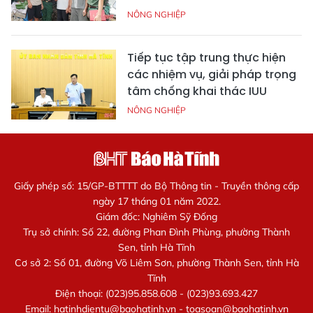
NÔNG NGHIỆP
Tiếp tục tập trung thực hiện
các nhiệm vụ, giải pháp trọng
tâm chống khai thác IUU
NÔNG NGHIỆP
Giấy phép số: 15/GP-BTTTT do Bộ Thông tin - Truyền thông cấp
ngày 17 tháng 01 năm 2022.
Giám đốc: Nghiêm Sỹ Đống
Trụ sở chính: Số 22, đường Phan Đình Phùng, phường Thành
Sen, tỉnh Hà Tĩnh
Cơ sở 2: Số 01, đường Võ Liêm Sơn, phường Thành Sen, tỉnh Hà
Tĩnh
Điện thoại: (023)95.858.608 - (023)93.693.427
Email:
hatinhdientu@baohatinh.vn
-
toasoan@baohatinh.vn