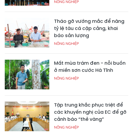
NÔNG NGHIỆP
Tháo gỡ vướng mắc để nâng
tỷ lệ tàu cá cập cảng, khai
báo sản lượng
NÔNG NGHIỆP
Mất mùa trám đen - nỗi buồn
ở miền sơn cước Hà Tĩnh
NÔNG NGHIỆP
Tập trung khắc phục triệt để
các khuyến nghị của EC để gỡ
cảnh báo “thẻ vàng”
NÔNG NGHIỆP