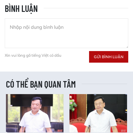
BÌNH LUẬN
Xin vui lòng gõ tiếng Việt có dấu
GỬI BÌNH LUẬN
CÓ THỂ BẠN QUAN TÂM