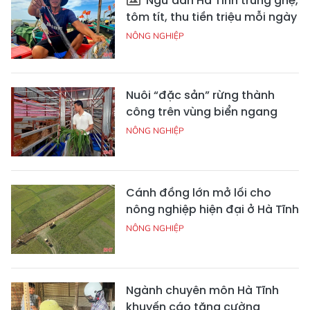
Ngư dân Hà Tĩnh trúng ghẹ,
tôm tít, thu tiền triệu mỗi ngày
NÔNG NGHIỆP
Nuôi “đặc sản” rừng thành
công trên vùng biển ngang
NÔNG NGHIỆP
Cánh đồng lớn mở lối cho
nông nghiệp hiện đại ở Hà Tĩnh
NÔNG NGHIỆP
Ngành chuyên môn Hà Tĩnh
khuyến cáo tăng cường