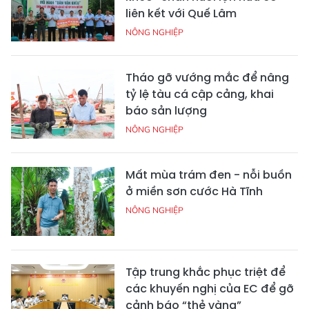
liên kết với Quế Lâm
NÔNG NGHIỆP
Tháo gỡ vướng mắc để nâng
tỷ lệ tàu cá cập cảng, khai
báo sản lượng
NÔNG NGHIỆP
Mất mùa trám đen - nỗi buồn
ở miền sơn cước Hà Tĩnh
NÔNG NGHIỆP
Tập trung khắc phục triệt để
các khuyến nghị của EC để gỡ
cảnh báo “thẻ vàng”