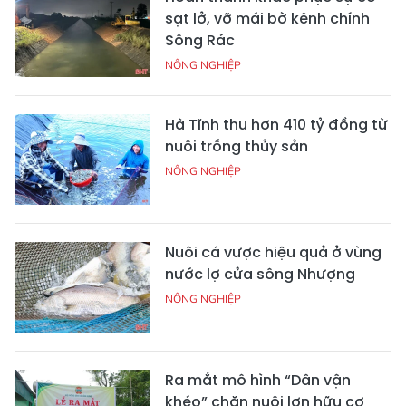
sạt lở, vỡ mái bờ kênh chính
Sông Rác
NÔNG NGHIỆP
Hà Tĩnh thu hơn 410 tỷ đồng từ
nuôi trồng thủy sản
NÔNG NGHIỆP
Nuôi cá vược hiệu quả ở vùng
nước lợ cửa sông Nhượng
NÔNG NGHIỆP
Ra mắt mô hình “Dân vận
khéo” chăn nuôi lợn hữu cơ