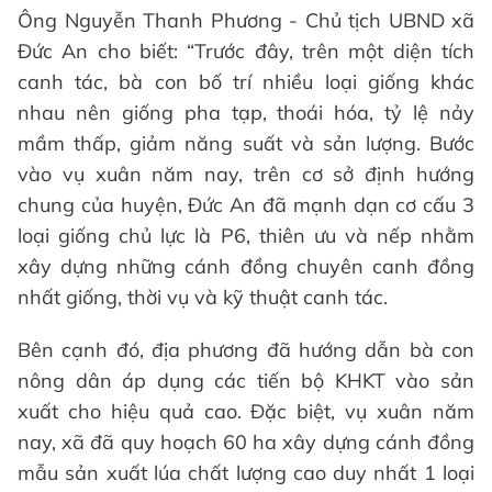
Ông Nguyễn Thanh Phương - Chủ tịch UBND xã
Đức An cho biết: “Trước đây, trên một diện tích
canh tác, bà con bố trí nhiều loại giống khác
nhau nên giống pha tạp, thoái hóa, tỷ lệ nảy
mầm thấp, giảm năng suất và sản lượng. Bước
vào vụ xuân năm nay, trên cơ sở định hướng
chung của huyện, Đức An đã mạnh dạn cơ cấu 3
loại giống chủ lực là P6, thiên ưu và nếp nhằm
xây dựng những cánh đồng chuyên canh đồng
nhất giống, thời vụ và kỹ thuật canh tác.
Bên cạnh đó, địa phương đã hướng dẫn bà con
nông dân áp dụng các tiến bộ KHKT vào sản
xuất cho hiệu quả cao. Đặc biệt, vụ xuân năm
nay, xã đã quy hoạch 60 ha xây dựng cánh đồng
mẫu sản xuất lúa chất lượng cao duy nhất 1 loại