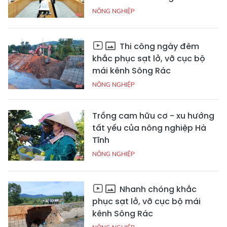
NÔNG NGHIỆP
Thi công ngày đêm
khắc phục sạt lở, vỡ cục bộ
mái kênh Sông Rác
NÔNG NGHIỆP
Trồng cam hữu cơ - xu hướng
tất yếu của nông nghiệp Hà
Tĩnh
NÔNG NGHIỆP
Nhanh chóng khắc
phục sạt lở, vỡ cục bộ mái
kênh Sông Rác