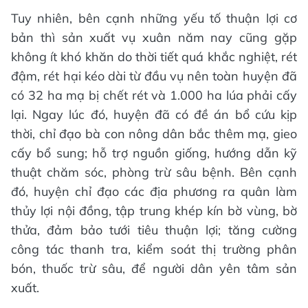
Tuy nhiên, bên cạnh những yếu tố thuận lợi cơ
bản thì sản xuất vụ xuân năm nay cũng gặp
không ít khó khăn do thời tiết quá khắc nghiệt, rét
đậm, rét hại kéo dài từ đầu vụ nên toàn huyện đã
có 32 ha mạ bị chết rét và 1.000 ha lúa phải cấy
lại. Ngay lúc đó, huyện đã có đề án bổ cứu kịp
thời, chỉ đạo bà con nông dân bắc thêm mạ, gieo
cấy bổ sung; hỗ trợ nguồn giống, hướng dẫn kỹ
thuật chăm sóc, phòng trừ sâu bệnh. Bên cạnh
đó, huyện chỉ đạo các địa phương ra quân làm
thủy lợi nội đồng, tập trung khép kín bờ vùng, bờ
thửa, đảm bảo tưới tiêu thuận lợi; tăng cường
công tác thanh tra, kiểm soát thị trường phân
bón, thuốc trừ sâu, để người dân yên tâm sản
xuất.