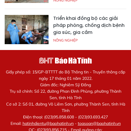
NÔNG NGHIỆP
Triển khai đồng bộ các giải
pháp phòng, chống dịch bệnh
gia súc, gia cầm
NÔNG NGHIỆP
Giấy phép số: 15/GP-BTTTT do Bộ Thông tin - Truyền thông cấp
ngày 17 tháng 01 năm 2022.
Giám đốc: Nghiêm Sỹ Đống
Trụ sở chính: Số 22, đường Phan Đình Phùng, phường Thành
Sen, tỉnh Hà Tĩnh
Cơ sở 2: Số 01, đường Võ Liêm Sơn, phường Thành Sen, tỉnh Hà
Tĩnh
Điện thoại: (023)95.858.608 - (023)93.693.427
Email:
hatinhdientu@baohatinh.vn
-
toasoan@baohatinh.vn
QC: (023)93.856.715 - Email quảng cáo: