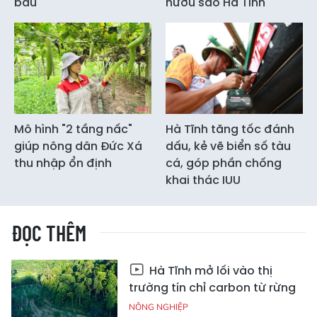
bầu
hươu sao Hà Tĩnh
Mô hình "2 tầng nấc"
Hà Tĩnh tăng tốc đánh
giúp nông dân Đức Xá
dấu, kẻ vẽ biển số tàu
thu nhập ổn định
cá, góp phần chống
khai thác IUU
ĐỌC THÊM
Hà Tĩnh mở lối vào thị
trường tín chỉ carbon từ rừng
NÔNG NGHIỆP