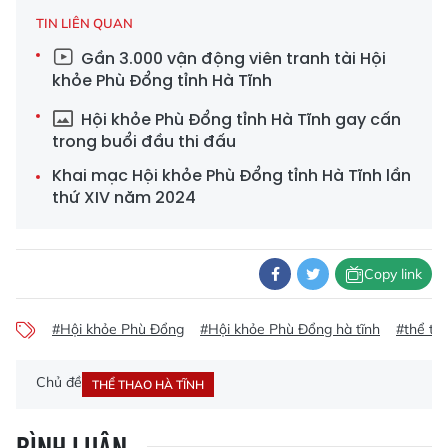
TIN LIÊN QUAN
Gần 3.000 vận động viên tranh tài Hội
khỏe Phù Đổng tỉnh Hà Tĩnh
Hội khỏe Phù Đổng tỉnh Hà Tĩnh gay cấn
trong buổi đầu thi đấu
Khai mạc Hội khỏe Phù Đổng tỉnh Hà Tĩnh lần
thứ XIV năm 2024
Copy link
#Hội khỏe Phù Đổng
#Hội khỏe Phù Đổng hà tĩnh
#thể tha
Chủ đề
THỂ THAO HÀ TĨNH
BÌNH LUẬN