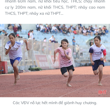
nhanh 60m nam, nữ khối tiểu học, THCS; chạy nhanh
cự ly 200m nam, nữ khối THCS, THPT; nhảy cao nam
THCS, THPT; nhảy xa nữ THPT…
Các VĐV nỗ lực hết mình để giành huy chương.