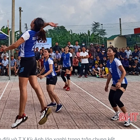
 đỏ) và T.X Kỳ Anh (áo xanh) trong trận chung kết.