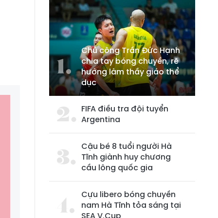
Chủ công Trần Đức Hạnh
chia tay bóng chuyền, rẽ
hướng làm thầy giáo thể
dục
FIFA điều tra đội tuyển
Argentina
Cậu bé 8 tuổi người Hà
Tĩnh giành huy chương
cầu lông quốc gia
Cựu libero bóng chuyền
nam Hà Tĩnh tỏa sáng tại
SEA V.Cup