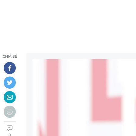
CHIA SẺ
0