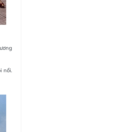
Hương
 nổi.