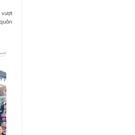
 vượt
 quân