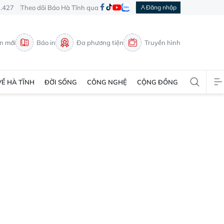
3.427
Theo dõi Báo Hà Tĩnh qua
Đăng nhập
in mới
Báo in
Đa phương tiện
Truyền hình
VỀ HÀ TĨNH
ĐỜI SỐNG
CÔNG NGHỆ
CỘNG ĐỒNG