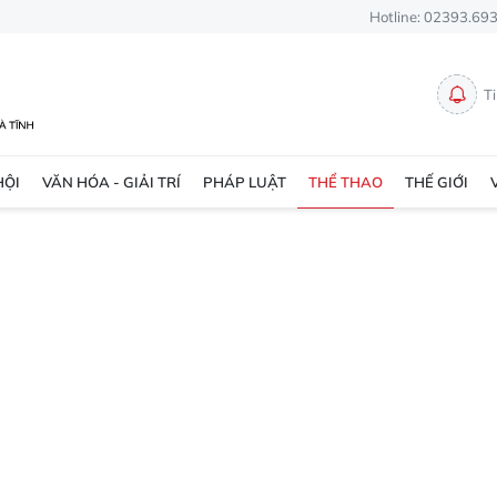
Hotline: 02393.69
T
HỘI
VĂN HÓA - GIẢI TRÍ
PHÁP LUẬT
THỂ THAO
THẾ GIỚI