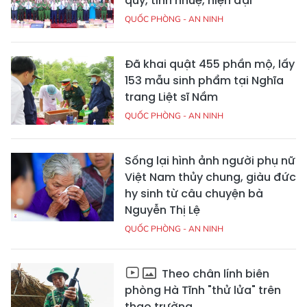
quy, tinh nhuệ, hiện đại
QUỐC PHÒNG - AN NINH
Đã khai quật 455 phần mộ, lấy
153 mẫu sinh phẩm tại Nghĩa
trang Liệt sĩ Nầm
QUỐC PHÒNG - AN NINH
Sống lại hình ảnh người phụ nữ
Việt Nam thủy chung, giàu đức
hy sinh từ câu chuyện bà
Nguyễn Thị Lệ
QUỐC PHÒNG - AN NINH
Theo chân lính biên
phòng Hà Tĩnh "thử lửa" trên
thao trường