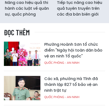
Nâng cao hiệu quả thi
Tiếp tục nâng cao hiệu
hành các luật về quân
quả tuyên truyền trên
sự, quốc phòng
các địa bàn biên giới
ĐỌC THÊM
Phường Hoành Sơn tổ chức
điểm "Ngày hội toàn dân bảo
vệ an ninh Tổ quốc"
QUỐC PHÒNG - AN NINH
Các xã, phường Hà Tĩnh đã
thành lập 827 tổ bảo vệ an
ninh trật tự
QUỐC PHÒNG - AN NINH