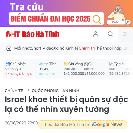
Mới nhất
Short Video
Xã hội
Kinh tế
Chính trị
Thể thao
Pháp luật
V
Chủ Nhật
Hà Tĩnh
Giá vàng (SJC)
Tỷ giá
9 tháng 8
31.4°C
Mua vào
Bán ra
EUR
USD
141,000,000
144,000,000
29,432.37
26,
27 tháng 6 Âm lịch
Độ ẩm 73%
CHÍNH TRỊ
QUỐC PHÒNG - AN NINH
Israel khoe thiết bị quân sự độc
lạ có thể nhìn xuyên tường
28/06/2022 22:00
Theo dõi Báo Hà Tĩnh trên