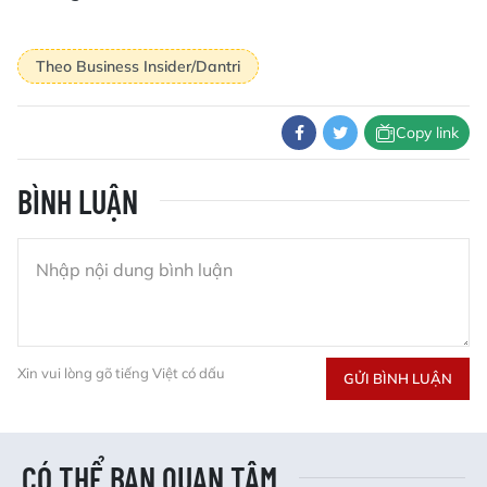
Theo Business Insider/Dantri
Copy link
BÌNH LUẬN
Xin vui lòng gõ tiếng Việt có dấu
GỬI BÌNH LUẬN
CÓ THỂ BẠN QUAN TÂM