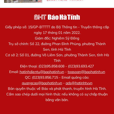
Giấy phép số: 15/GP-BTTTT do Bộ Thông tin - Truyền thông cấp
ngày 17 tháng 01 năm 2022.
Giám đốc: Nghiêm Sỹ Đống
Trụ sở chính: Số 22, đường Phan Đình Phùng, phường Thành
Sen, tỉnh Hà Tĩnh
Cơ sở 2: Số 01, đường Võ Liêm Sơn, phường Thành Sen, tỉnh Hà
Tĩnh
Điện thoại: (023)95.858.608 - (023)93.693.427
Email:
hatinhdientu@baohatinh.vn
-
toasoan@baohatinh.vn
QC: (023)93.856.715 - Email quảng cáo:
quangcao@baohatinh.vn
-
ads@hatinhtv.vn
Bản quyền thuộc về Báo và phát thanh, truyền hình Hà Tĩnh.
Cấm sao chép dưới mọi hình thức nếu không có sự chấp thuận
bằng văn bản.