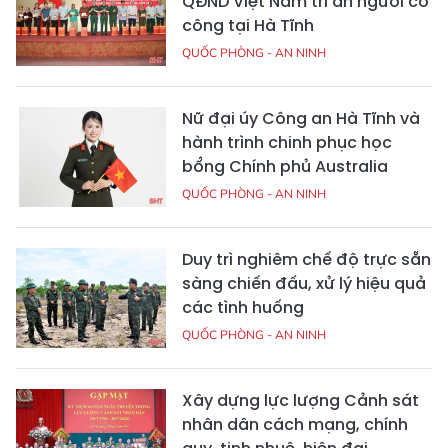
QĐND Việt Nam tri ân người có
công tại Hà Tĩnh
QUỐC PHÒNG - AN NINH
Nữ đại úy Công an Hà Tĩnh và
hành trình chinh phục học
bổng Chính phủ Australia
QUỐC PHÒNG - AN NINH
Duy trì nghiêm chế độ trực sẵn
sàng chiến đấu, xử lý hiệu quả
các tình huống
QUỐC PHÒNG - AN NINH
Xây dựng lực lượng Cảnh sát
nhân dân cách mạng, chính