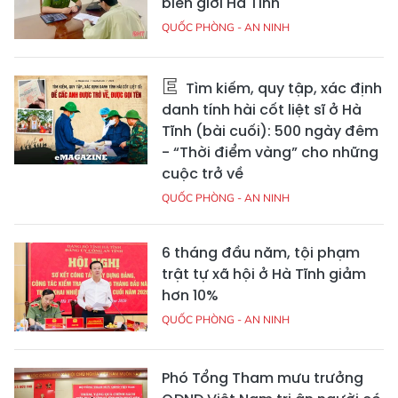
biên giới Hà Tĩnh
QUỐC PHÒNG - AN NINH
Tìm kiếm, quy tập, xác định
danh tính hài cốt liệt sĩ ở Hà
Tĩnh (bài cuối): 500 ngày đêm
- “Thời điểm vàng” cho những
cuộc trở về
QUỐC PHÒNG - AN NINH
6 tháng đầu năm, tội phạm
trật tự xã hội ở Hà Tĩnh giảm
hơn 10%
QUỐC PHÒNG - AN NINH
Phó Tổng Tham mưu trưởng