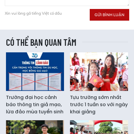
Xin vui lòng gõ tiếng Việt có dấu
GỬI BÌNH LUẬN
CÓ THỂ BẠN QUAN TÂM
Trường đại học cảnh
Tựu trường sớm nhất
báo thông tin giả mạo,
trước 1 tuần so với ngày
lừa đảo mùa tuyển sinh
khai giảng