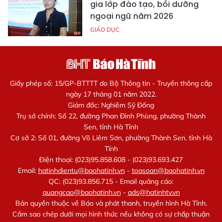
gia lớp đào tạo, bồi dưỡng
ngoại ngữ năm 2026
GIÁO DỤC
Giấy phép số: 15/GP-BTTTT do Bộ Thông tin - Truyền thông cấp
ngày 17 tháng 01 năm 2022.
Giám đốc: Nghiêm Sỹ Đống
Trụ sở chính: Số 22, đường Phan Đình Phùng, phường Thành
Sen, tỉnh Hà Tĩnh
Cơ sở 2: Số 01, đường Võ Liêm Sơn, phường Thành Sen, tỉnh Hà
Tĩnh
Điện thoại: (023)95.858.608 - (023)93.693.427
Email:
hatinhdientu@baohatinh.vn
-
toasoan@baohatinh.vn
QC: (023)93.856.715 - Email quảng cáo:
quangcao@baohatinh.vn
-
ads@hatinhtv.vn
Bản quyền thuộc về Báo và phát thanh, truyền hình Hà Tĩnh.
Cấm sao chép dưới mọi hình thức nếu không có sự chấp thuận