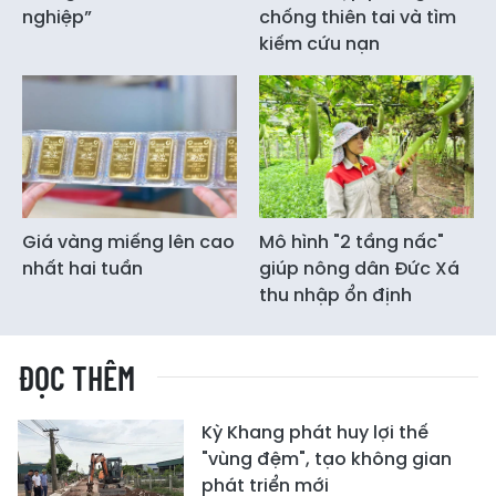
nghiệp”
chống thiên tai và tìm
kiếm cứu nạn
Giá vàng miếng lên cao
Mô hình "2 tầng nấc"
nhất hai tuần
giúp nông dân Đức Xá
thu nhập ổn định
ĐỌC THÊM
Kỳ Khang phát huy lợi thế
"vùng đệm", tạo không gian
phát triển mới