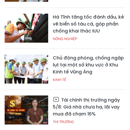
Hà Tĩnh tăng tốc đánh dấu, kẻ
vẽ biển số tàu cá, góp phần
chống khai thác IUU
NÔNG NGHIỆP
Chủ động phòng, chống ngập
lụt tại một số khu vực ở Khu
Kinh tế Vũng Áng
KINH TẾ
Tài chính thị trường ngày
5/8: Giá nhà chưa hạ, lãi vay
mua đã chạm 16%
THỊ TRƯỜNG