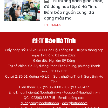
Thị trường sách giáo khoa,
đồ dùng học tập ở Hà Tĩnh:
Đảm bảo nguồn cung, đa
dạng mẫu mã
THỊ TRƯỜNG
Giấy phép số: 15/GP-BTTTT do Bộ Thông tin - Truyền thông cấp
ngày 17 tháng 01 năm 2022.
Giám đốc: Nghiêm Sỹ Đống
Trụ sở chính: Số 22, đường Phan Đình Phùng, phường Thành
Sen, tỉnh Hà Tĩnh
Cơ sở 2: Số 01, đường Võ Liêm Sơn, phường Thành Sen, tỉnh Hà
Tĩnh
Điện thoại: (023)95.858.608 - (023)93.693.427
Email:
hatinhdientu@baohatinh.vn
-
toasoan@baohatinh.vn
QC: (023)93.856.715 - Email quảng cáo:
quangcao@baohatinh.vn
-
ads@hatinhtv.vn