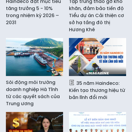
Haindeco đặt mục tiêu
Tập trung tháo gỡ khó
tăng trưởng 5 - 10%
khăn, đảm bảo tiến độ
trong nhiệm kỳ 2026 –
Tiểu dự án Cải thiện cơ
2031
sở hạ tầng đô thị
Hương Khê
Sôi động môi trường
35 năm Haindeco:
doanh nghiệp Hà Tĩnh
Kiến tạo thương hiệu từ
từ các quyết sách của
bản lĩnh đổi mới
Trung ương