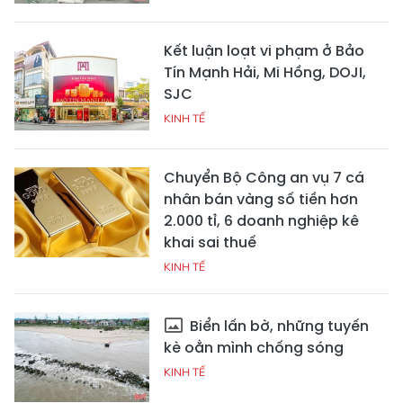
Kết luận loạt vi phạm ở Bảo
Tín Mạnh Hải, Mi Hồng, DOJI,
SJC
KINH TẾ
Chuyển Bộ Công an vụ 7 cá
nhân bán vàng số tiền hơn
2.000 tỉ, 6 doanh nghiệp kê
khai sai thuế
KINH TẾ
Biển lấn bờ, những tuyến
kè oằn mình chống sóng
KINH TẾ