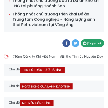
Thống nhất chủ trương đầu tư Dự án Kho khí
LNG tại phường Hoành Sơn
Thống nhất chủ trương triển khai Đề án
Trung tâm Công nghiệp - Năng lượng sinh
thái Petrovietnam tại Vũng Áng
Copy link
#Tổng Công ty Khí Việt Nam
#Bí thư Tỉnh ủy Nguyễn Duy L
Chủ đề
THU HÚT ĐẦU TƯ Ở HÀ TĨNH
Chủ đề
HOẠT ĐỘNG CỦA LÃNH ĐẠO TỈNH
Chủ đề
NGUYỄN HỒNG LĨNH