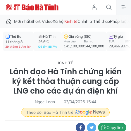
Mới nhất
Short Video
Xã hội
Kinh tế
Chính trị
Thể thao
Pháp luật
V
Thứ Ba
Hà Tĩnh
Giá vàng (SJC)
Tỷ giá
11 tháng 8
26.6°C
Mua vào
Bán ra
EUR
USD
141,100,000
144,100,000
29,466.93
25,
29 tháng 6 Âm lịch
Độ ẩm 88.7%
KINH TẾ
Lãnh đạo Hà Tĩnh chứng kiến
ký kết thỏa thuận cung cấp
LNG cho các dự án điện khí
Ngọc Loan
03/04/2026 15:44
Theo dõi Báo Hà Tĩnh trên
Copy link