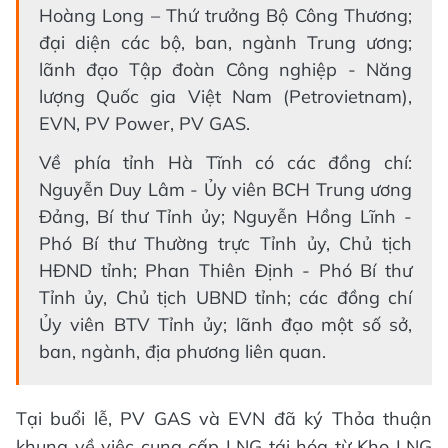
Hoàng Long – Thứ trưởng Bộ Công Thương;
đại diện các bộ, ban, ngành Trung ương;
lãnh đạo Tập đoàn Công nghiệp - Năng
lượng Quốc gia Việt Nam (Petrovietnam),
EVN, PV Power, PV GAS.
Về phía tỉnh Hà Tĩnh có các đồng chí:
Nguyễn Duy Lâm - Ủy viên BCH Trung ương
Đảng, Bí thư Tỉnh ủy; Nguyễn Hồng Lĩnh -
Phó Bí thư Thường trực Tỉnh ủy, Chủ tịch
HĐND tỉnh; Phan Thiên Định - Phó Bí thư
Tỉnh ủy, Chủ tịch UBND tỉnh; các đồng chí
Ủy viên BTV Tỉnh ủy; lãnh đạo một số sở,
ban, ngành, địa phương liên quan.
Tại buổi lễ, PV GAS và EVN đã ký Thỏa thuận
khung về việc cung cấp LNG tái hóa từ Kho LNG