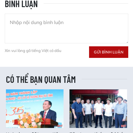
BÌNH LUẬN
Xin vui lòng gõ tiếng Việt có dấu
GỬI BÌNH LUẬN
CÓ THỂ BẠN QUAN TÂM