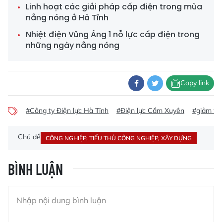
Linh hoạt các giải pháp cấp điện trong mùa
nắng nóng ở Hà Tĩnh
Nhiệt điện Vũng Áng 1 nỗ lực cấp điện trong
những ngày nắng nóng
Copy link
#Công ty Điện lực Hà Tĩnh
#Điện lực Cẩm Xuyên
#giảm tỷ 
Chủ đề
CÔNG NGHIỆP, TIỂU THỦ CÔNG NGHIỆP, XÂY DỰNG
BÌNH LUẬN