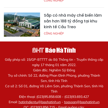
CÔNG NGHIỆP
Sắp có nhà máy chế biến lâm
sản hơn 188 tỷ đồng tại khu
kinh tế Cầu Treo
CÔNG NGHIỆP
Giấy phép số: 15/GP-BTTTT do Bộ Thông tin - Truyền thông cấp
ngày 17 tháng 01 năm 2022.
Giám đốc: Nghiêm Sỹ Đống
Trụ sở chính: Số 22, đường Phan Đình Phùng, phường Thành
Sen, tỉnh Hà Tĩnh
Cơ sở 2: Số 01, đường Võ Liêm Sơn, phường Thành Sen, tỉnh Hà
Tĩnh
Điện thoại: (023)95.858.608 - (023)93.693.427
Email:
hatinhdientu@baohatinh.vn
-
toasoan@baohatinh.vn
QC: (023)93.856.715 - Email quảng cáo: