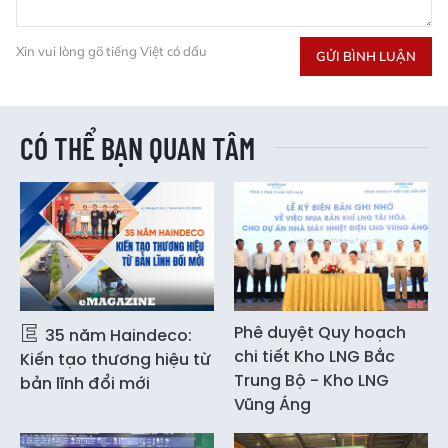
Xin vui lòng gõ tiếng Việt có dấu
GỬI BÌNH LUẬN
CÓ THỂ BẠN QUAN TÂM
Phê duyệt Quy hoạch
35 năm Haindeco:
chi tiết Kho LNG Bắc
Kiến tạo thương hiệu từ
Trung Bộ - Kho LNG
bản lĩnh đổi mới
Vũng Áng