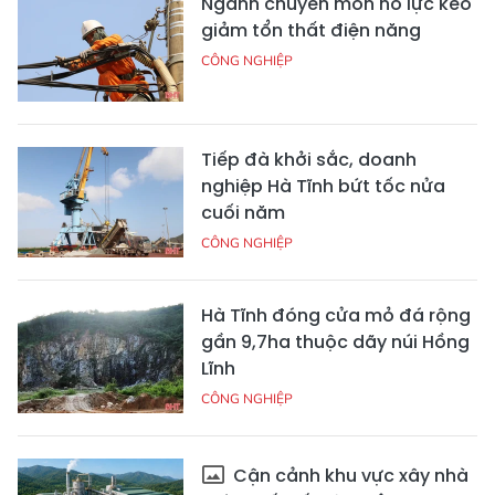
Ngành chuyên môn nỗ lực kéo
giảm tổn thất điện năng
CÔNG NGHIỆP
Tiếp đà khởi sắc, doanh
nghiệp Hà Tĩnh bứt tốc nửa
cuối năm
CÔNG NGHIỆP
Hà Tĩnh đóng cửa mỏ đá rộng
gần 9,7ha thuộc dãy núi Hồng
Lĩnh
CÔNG NGHIỆP
Cận cảnh khu vực xây nhà